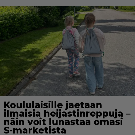
Koululaisille jaetaan
ilmaisia heijastinreppuja –
näin voit lunastaa omasi
S-marketista