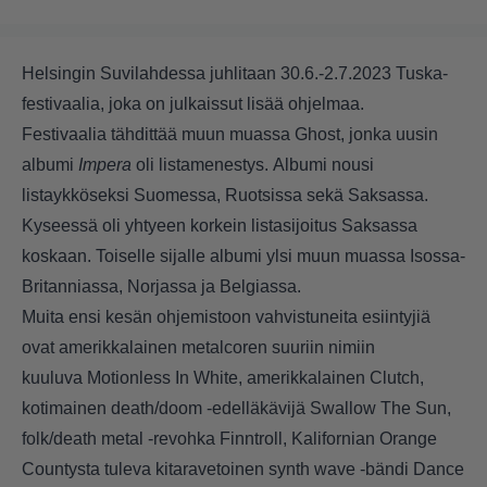
Helsingin Suvilahdessa juhlitaan 30.6.-2.7.2023 Tuska-
festivaalia, joka on julkaissut lisää ohjelmaa.
Festivaalia tähdittää muun muassa Ghost, jonka uusin
albumi
Impera
oli listamenestys. Albumi nousi
listaykköseksi Suomessa, Ruotsissa sekä Saksassa.
Kyseessä oli yhtyeen korkein listasijoitus Saksassa
koskaan. Toiselle sijalle albumi ylsi muun muassa Isossa-
Britanniassa, Norjassa ja Belgiassa.
Muita ensi kesän ohjemistoon vahvistuneita esiintyjiä
ovat amerikkalainen metalcoren suuriin nimiin
kuuluva Motionless In White, amerikkalainen Clutch,
kotimainen death/doom -edelläkävijä Swallow The Sun,
folk/death metal -revohka Finntroll, Kalifornian Orange
Countysta tuleva kitaravetoinen synth wave -bändi Dance