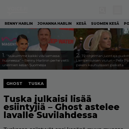
RENNY HARLIN
JOHANNA HARLIN
KESÄ
SUOMEN KESÄ
PO
1.
2.
”Nukuimme kaikki viisi samassa
Tv-ohjelman juontaja pudott
huoneessa” – Renny Harlinin perhe vietti
Lampeniuksen viulun – Pete P
unelmien kesän Suomessa
pakeni kauhuissaan paikalta
GHOST
TUSKA
Tuska julkaisi lisää
esiintyjiä – Ghost astelee
lavalle Suvilahdessa