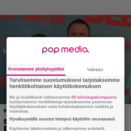
Arvostamme yksityisyyttäsi
Valintasi
Tarvitsemme suostumuksesi tarjotaksemme
henkilökohtaisen käyttökokemuksen
Me ja huolellisesti valitsemamme
88 teknologiakumppania
hyödynnämme henkilötietoja tarjotaksemme paremman
käyttäjäkokemuksen sekä kohdentaaksemme sisältöä ja
”Nukuimme kaikki viisi
mainoksia.
samassa huoneessa” –
Hyväksymällä suostut tietojesi käyttöön seuraavasti
Renny Harlinin perhe
Käytämme laitetunnisteita ja tallennamme evästeitä