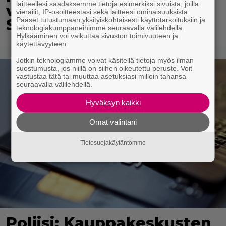
laitteellesi saadaksemme tietoja esimerkiksi sivuista, joilla
vietti unelmien kesän
vierailit, IP-osoitteestasi sekä laitteesi ominaisuuksista.
Suomessa
Pääset tutustumaan yksityiskohtaisesti käyttötarkoituksiin ja
teknologiakumppaneihimme seuraavalla välilehdellä.
Hylkääminen voi vaikuttaa sivuston toimivuuteen ja
käytettävyyteen.
Jotkin teknologiamme voivat käsitellä tietoja myös ilman
suostumusta, jos niillä on siihen oikeutettu peruste. Voit
vastustaa tätä tai muuttaa asetuksiasi milloin tahansa
seuraavalla välilehdellä.
Hyväksyn kaikki
Omat valintani
Tietosuojakäytäntömme
Poliisi: Kauppakeskusten