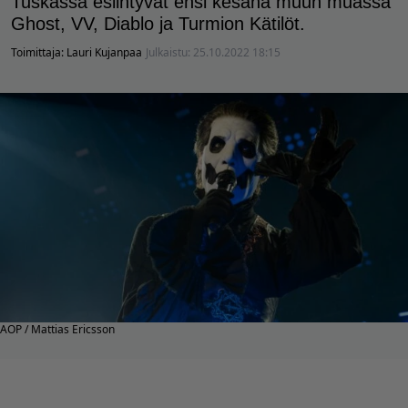
Tuskassa esiintyvät ensi kesänä muun muassa
Ghost, VV, Diablo ja Turmion Kätilöt.
Toimittaja:
Lauri Kujanpaa
Julkaistu:
25.10.2022 18:15
AOP / Mattias Ericsson