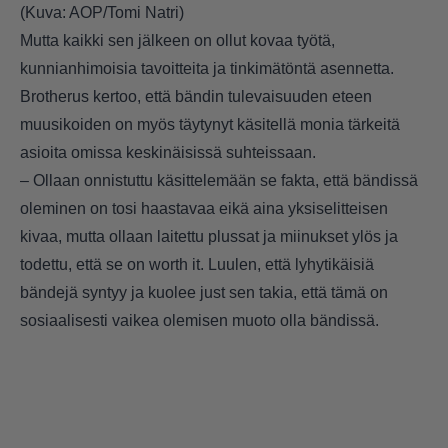
(Kuva: AOP/Tomi Natri)
Mutta kaikki sen jälkeen on ollut kovaa työtä,
kunnianhimoisia tavoitteita ja tinkimätöntä asennetta.
Brotherus kertoo, että bändin tulevaisuuden eteen
muusikoiden on myös täytynyt käsitellä monia tärkeitä
asioita omissa keskinäisissä suhteissaan.
– Ollaan onnistuttu käsittelemään se fakta, että bändissä
oleminen on tosi haastavaa eikä aina yksiselitteisen
kivaa, mutta ollaan laitettu plussat ja miinukset ylös ja
todettu, että se on worth it. Luulen, että lyhytikäisiä
bändejä syntyy ja kuolee just sen takia, että tämä on
sosiaalisesti vaikea olemisen muoto olla bändissä.