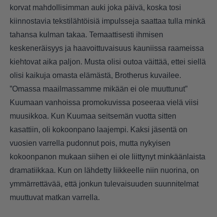
korvat mahdollisimman auki joka päivä, koska tosi
kiinnostavia tekstilähtöisiä impulsseja saattaa tulla minkä
tahansa kulman takaa. Temaattisesti ihmisen
keskeneräisyys ja haavoittuvaisuus kauniissa raameissa
kiehtovat aika paljon. Musta olisi outoa väittää, ettei siellä
olisi kaikuja omasta elämästä, Brotherus kuvailee.
”Omassa maailmassamme mikään ei ole muuttunut”
Kuumaan vanhoissa promokuvissa poseeraa vielä viisi
muusikkoa. Kun Kuumaa seitsemän vuotta sitten
kasattiin, oli kokoonpano laajempi. Kaksi jäsentä on
vuosien varrella pudonnut pois, mutta nykyisen
kokoonpanon mukaan siihen ei ole liittynyt minkäänlaista
dramatiikkaa. Kun on lähdetty liikkeelle niin nuorina, on
ymmärrettävää, että jonkun tulevaisuuden suunnitelmat
muuttuvat matkan varrella.