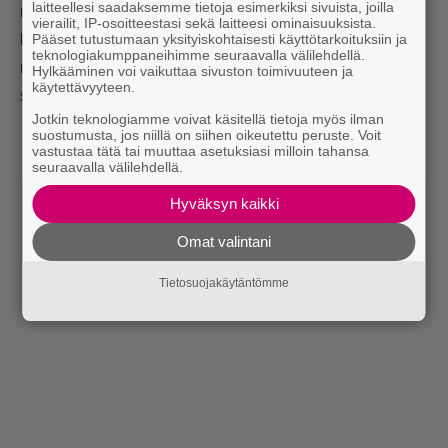
laitteellesi saadaksemme tietoja esimerkiksi sivuista, joilla
musiikki kuulostaa aidosti heiltä. Aina muusikoiden
vierailit, IP-osoitteestasi sekä laitteesi ominaisuuksista.
keskinäiset visiot eivät automaattisesti kohtaa, mutta
Pääset tutustumaan yksityiskohtaisesti käyttötarkoituksiin ja
teknologiakumppaneihimme seuraavalla välilehdellä.
mitään niin repivää ristiriitaa ei ole tullut vastaan, etteikö
Hylkääminen voi vaikuttaa sivuston toimivuuteen ja
käytettävyyteen.
siitä olisi neuvottelemalla selvitty.
Jotkin teknologiamme voivat käsitellä tietoja myös ilman
suostumusta, jos niillä on siihen oikeutettu peruste. Voit
vastustaa tätä tai muuttaa asetuksiasi milloin tahansa
seuraavalla välilehdellä.
Hyväksyn kaikki
Omat valintani
Tietosuojakäytäntömme