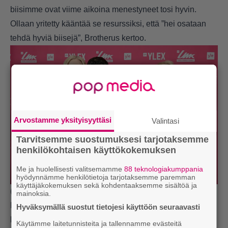
biisimme ovat viime aikoina menestyneet tosi hyvin.
Ollaan yritetty kääntää se resurssiksi, että ”hei osataan
tehdä hyviä biisejä”, Brotherus kertoo.
Arvostamme yksityisyyttäsi
Valintasi
Tarvitsemme suostumuksesi tarjotaksemme
henkilökohtaisen käyttökokemuksen
Me ja huolellisesti valitsemamme
88 teknologiakumppania
hyödynnämme henkilötietoja tarjotaksemme paremman
käyttäjäkokemuksen sekä kohdentaaksemme sisältöä ja
(Kuva: AOP/Kimmo Brandt)
mainoksia.
Kuumaa myös tekee kappaleensa alusta loppuun sekä
Hyväksymällä suostut tietojesi käyttöön seuraavasti
lisäksi paljon muutakin itse. Sen myötä on tuntunut, että
Käytämme laitetunnisteita ja tallennamme evästeitä