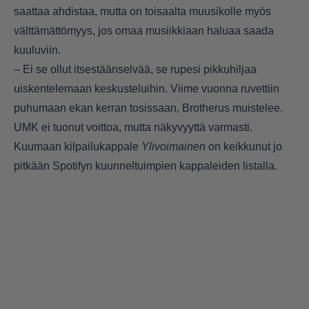
saattaa ahdistaa, mutta on toisaalta muusikolle myös
välttämättömyys, jos omaa musiikkiaan haluaa saada
kuuluviin.
– Ei se ollut itsestäänselvää, se rupesi pikkuhiljaa
uiskentelemaan keskusteluihin. Viime vuonna ruvettiin
puhumaan ekan kerran tosissaan, Brotherus muistelee.
UMK ei tuonut voittoa, mutta näkyvyyttä varmasti.
Kuumaan kilpailukappale
Ylivoimainen
on keikkunut jo
pitkään Spotifyn kuunneltuimpien kappaleiden listalla.