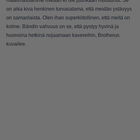
maailmassamme mikään ei ole juurikaan muuttunut. Se
on aika kiva henkinen turvasatama, että meidän ystävyys
on samanlaista. Olen ihan superkiitollinen, että meitä on
kolme. Bändin vahvuus on se, että pystyy hyvinä ja
huonoina hetkinä nojaamaan kavereihin, Brotherus
kuvailee.