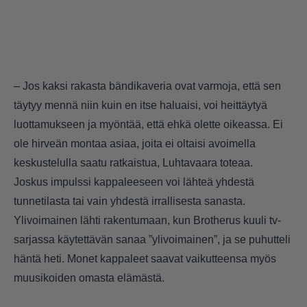
– Jos kaksi rakasta bändikaveria ovat varmoja, että sen
täytyy mennä niin kuin en itse haluaisi, voi heittäytyä
luottamukseen ja myöntää, että ehkä olette oikeassa. Ei
ole hirveän montaa asiaa, joita ei oltaisi avoimella
keskustelulla saatu ratkaistua, Luhtavaara toteaa.
Joskus impulssi kappaleeseen voi lähteä yhdestä
tunnetilasta tai vain yhdestä irrallisesta sanasta.
Ylivoimainen lähti rakentumaan, kun Brotherus kuuli tv-
sarjassa käytettävän sanaa ”ylivoimainen”, ja se puhutteli
häntä heti. Monet kappaleet saavat vaikutteensa myös
muusikoiden omasta elämästä.