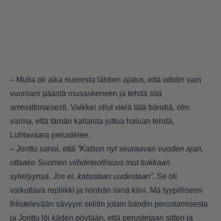
– Mulla oli aika nuoresta lähtien ajatus, että odotin vain
vuoroani päästä musaskeneen ja tehdä sitä
ammattimaisesti. Vaikkei ollut vielä tätä bändiä, olin
varma, että tämän kaltaista juttua haluan tehdä,
Luhtavaara perustelee.
– Jonttu sanoi, että
”Katson nyt seuraavan vuoden ajan,
ottaako Suomen viihdeteollisuus mut tiukkaan
syleilyynsä. Jos ei, katsotaan uudestaan”
. Se oli
vaikuttava repliikki ja niinhän siinä kävi. Mä tyypilliseen
fiilistelevään sävyyni selitin jotain bändin perustamisesta
ja Jonttu löi käden pöytään, että perustetaan sitten ja