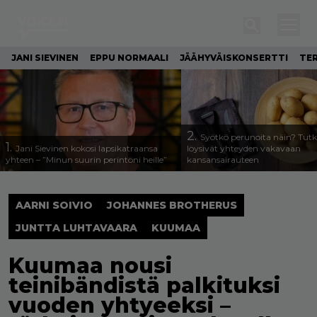
JANI SIEVINEN
EPPU NORMAALI
JÄÄHYVÄISKONSERTTI
TE
2.
Syötkö perunoita näin? Tutk
1.
Jani Sievinen kokosi lapsikatraansa
löysivät yhteyden vakavaan
yhteen – ”Minun suurin perintöni heille”
kansansairauteen
AARNI SOIVIO
JOHANNES BROTHERUS
JUNTTA LUHTAVAARA
KUUMAA
Kuumaa nousi
teinibändistä palkituksi
vuoden yhtyeeksi –