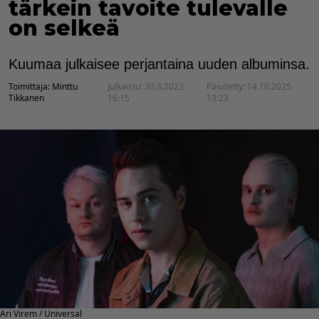
tärkein tavoite tulevalle
on selkeä
Kuumaa julkaisee perjantaina uuden albuminsa.
Toimittaja:
Minttu
Julkaistu:
30.3.2023
Päivitetty:
14.10.2025
Tikkanen
16:15
13:23
Ari Virem / Universal