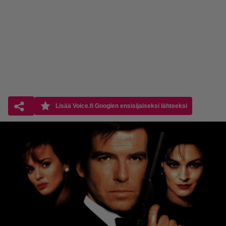
Lisää Voice.fi Googlen ensisijaiseksi lähteeksi