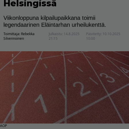
Helsingissä
Viikonloppuna kilpailupaikkana toimii
legendaarinen Eläintarhan urheilukenttä.
Toimittaja:
Rebekka
Julkaistu:
14.8.2025
Päivitetty:
10.10.2025
Silvennoinen
21:15
10:00
AOP