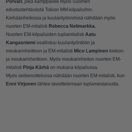
Porvari
, joka kamppailee myös Suomen
edustustehtävästä Tokion MM-kilpailuihin.
Keihäänheitossa ja kuulantyönnössä nähdään myös
nuorten EM-mitalisti
Rebecca Nelimarkka.
Nuorten EM-kilpailuiden tuplamitalisti
Aatu
Kangasniemi
osallistuu kuulantyöntöön ja
moukarinheittoon ja EM-mitalisti
Mico Lampinen
kiekon-
ja moukarinheittoon. Myös moukarinheiton nuorten EM-
mitalisti
Pinja Kärhä
on mukana kilpailussa.
Myös seitsenottelussa nähdään nuorten EM-mitalisti, kun
Enni Virjonen
lähtee tavoittelemaan tuplamestaruutta.