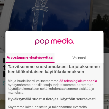
Arvostamme yksityisyyttäsi
Valintasi
Poliisilla tehovalvonta –
tästä kysymys ja näin
Tarvitsemme suostumuksesi tarjotaksemme
henkilökohtaisen käyttökokemuksen
kauan kestää
Me ja huolellisesti valitsemamme
88 teknologiakumppania
hyödynnämme henkilötietoja tarjotaksemme paremman
käyttäjäkokemuksen sekä kohdentaaksemme sisältöä ja
mainoksia.
Hyväksymällä suostut tietojesi käyttöön seuraavasti
Käytämme laitetunnisteita ja tallennamme evästeitä