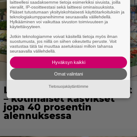
laitteellesi saadaksemme tietoja esimerkiksi sivuista, joilla
vierailit, IP-osoitteestasi sekä laitteesi ominaisuuksista.
Pääset tutustumaan yksityiskohtaisesti käyttötarkoituksiin ja
teknologiakumppaneihimme seuraavalla välilehdellä.
Hylkääminen voi vaikuttaa sivuston toimivuuteen ja
käytettävyyteen.
Jotkin teknologiamme voivat käsitellä tietoja myös ilman
suostumusta, jos niillä on siihen oikeutettu peruste. Voit
vastustaa tätä tai muuttaa asetuksiasi milloin tahansa
seuraavalla välilehdellä.
Hyväksyn kaikki
Omat valintani
Lidl aloitti jättialennukset
Tietosuojakäytäntömme
– kotimaiset kasvikset
jopa 40 prosentin
alennuksessa