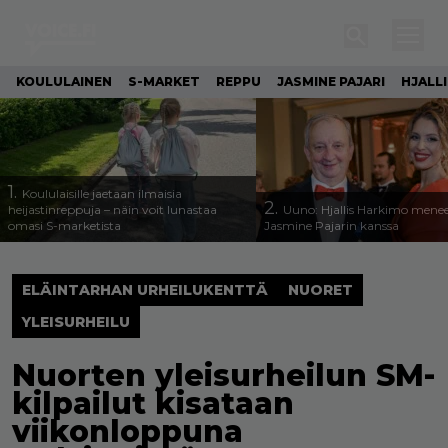
KOULULAINEN
S-MARKET
REPPU
JASMINE PAJARI
HJALL
1.
Koululaisille jaetaan ilmaisia
2.
heijastinreppuja – näin voit lunastaa
Uuno: Hjallis Harkimo menee
omasi S-marketista
Jasmine Pajarin kanssa
ELÄINTARHAN URHEILUKENTTÄ
NUORET
YLEISURHEILU
Nuorten yleisurheilun SM-
kilpailut kisataan
viikonloppuna