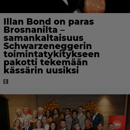
Illan Bond on paras
Brosnanilta –
samankaltaisuus
Schwarzeneggerin
toimintatykitykseen
pakotti tekemään
kässärin uusiksi