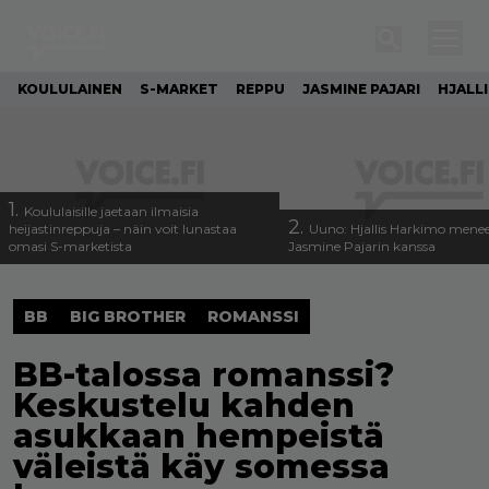
KOULULAINEN
S-MARKET
REPPU
JASMINE PAJARI
HJALL
1.
Koululaisille jaetaan ilmaisia
2.
heijastinreppuja – näin voit lunastaa
Uuno: Hjallis Harkimo menee
omasi S-marketista
Jasmine Pajarin kanssa
BB
BIG BROTHER
ROMANSSI
BB-talossa romanssi?
Keskustelu kahden
asukkaan hempeistä
väleistä käy somessa