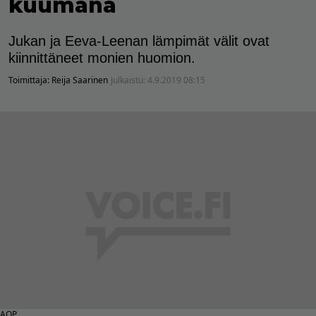
kuumana
Jukan ja Eeva-Leenan lämpimät välit ovat
kiinnittäneet monien huomion.
Toimittaja:
Reija Saarinen
Julkaistu:
4.9.2019 08:15
AOP