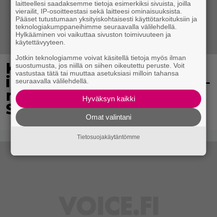
laitteellesi saadaksemme tietoja esimerkiksi sivuista, joilla
vierailit, IP-osoitteestasi sekä laitteesi ominaisuuksista.
Pääset tutustumaan yksityiskohtaisesti käyttötarkoituksiin ja
teknologiakumppaneihimme seuraavalla välilehdellä.
Hylkääminen voi vaikuttaa sivuston toimivuuteen ja
käytettävyyteen.
Jotkin teknologiamme voivat käsitellä tietoja myös ilman
Koululaisille jaetaan
suostumusta, jos niillä on siihen oikeutettu peruste. Voit
vastustaa tätä tai muuttaa asetuksiasi milloin tahansa
ilmaisia heijastinreppuja –
seuraavalla välilehdellä.
näin voit lunastaa omasi
Hyväksyn kaikki
S-marketista
Omat valintani
Tietosuojakäytäntömme