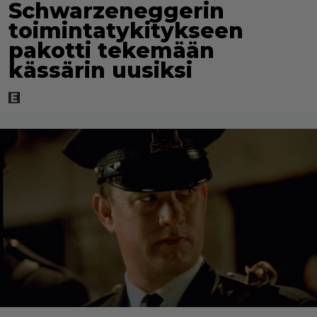
Schwarzeneggerin
toimintatykitykseen
pakotti tekemään
kässärin uusiksi