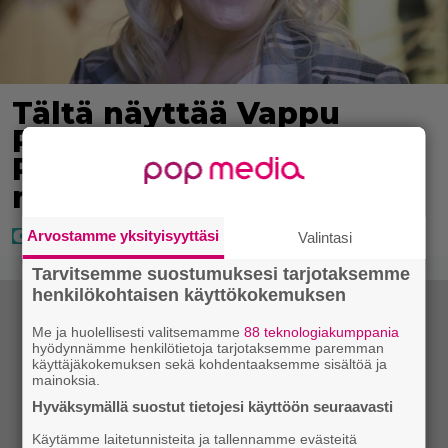
Tältä näyttää Vappu
Pimiän perhelomalla
Portugalissa – ”Kaunis
mekko”
Arvostamme yksityisyyttäsi
Valintasi
Tarvitsemme suostumuksesi tarjotaksemme
henkilökohtaisen käyttökokemuksen
Me ja huolellisesti valitsemamme
88 teknologiakumppania
hyödynnämme henkilötietoja tarjotaksemme paremman
käyttäjäkokemuksen sekä kohdentaaksemme sisältöä ja
mainoksia.
Hyväksymällä suostut tietojesi käyttöön seuraavasti
Käytämme laitetunnisteita ja tallennamme evästeitä