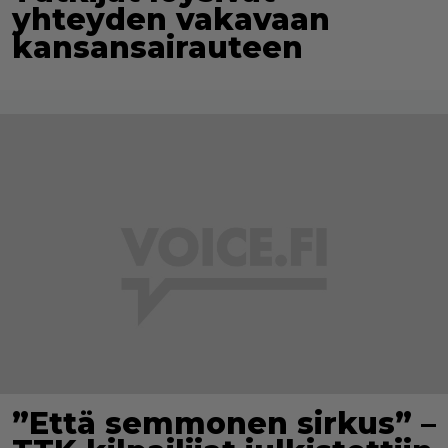
yhteyden vakavaan
kansansairauteen
”Että semmonen sirkus” –