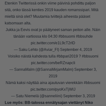
Etenkin Twitterissä onkin viime päivinä pohdittu paljon
sitä, onko tässä kenties 2019 kauden romanssipari. Mitä
mieltä sinä olet? Muutamia tviittejä aiheesta pääset
katsomaan alta.
Jukka ja Eevis ovat jo päätyneet saman peiton alle. Näin
tänään vartiossa klo 04:30
#bbsuomi
#bbsuhde
pic.twitter.com/e1L9cT2rID
— Saku Lehto (@Aviar_FI)
September 4, 2019
Voisiko näistä kahdesta tulla
#bbpari2019
?
#bbsuomi
pic.twitter.com/beRZnapcIi
— SannaMalm (@SannaMirjamMalm)
September 3,
2019
Nämä kaksi näyttää aina ajautuvan vierekkäin
#bbsuomi
pic.twitter.com/pyoKxTjWlJ
— Satu Niemelä (@sanneliini)
September 3, 2019
Lue myös:
BB-talossa ennätysajan viettänyt Niko