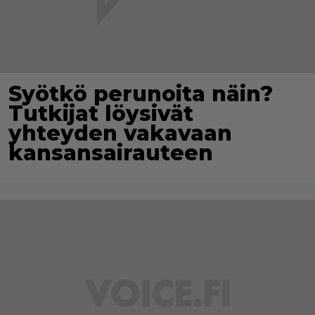
Syötkö perunoita näin?
Tutkijat löysivät
yhteyden vakavaan
kansansairauteen