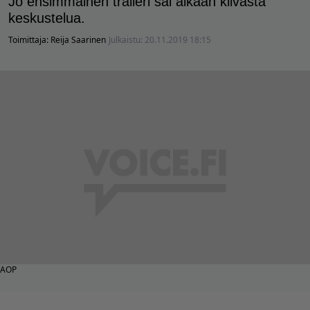
Jo ensimmäinen traileri sai aikaan kiivasta
keskustelua.
Toimittaja:
Reija Saarinen
Julkaistu:
20.11.2019 18:15
AOP