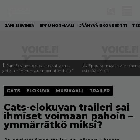
JANI SIEVINEN
EPPU NORMAALI
JÄÄHYVÄISKONSERTTI
TE
1.
2.
Jani Sievinen kokosi lapsikatraansa
Eppu Normaalin viimeinen k
yhteen – ”Minun suurin perintöni heille”
esitetään Ylellä
CATS
ELOKUVA
MUSIKAALI
TRAILER
Cats-elokuvan traileri sai
ihmiset voimaan pahoin –
ymmärrätkö miksi?