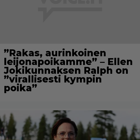
”Rakas, aurinkoinen
leijonapoikamme” – Ellen
Jokikunnaksen Ralph on
”virallisesti kympin
poika”