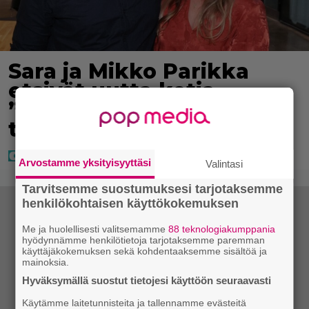
Sara ja Mikko Parikka
etsivät uutta kotia –
”Seuraavaan kotiin
tämmöinen”
Arvostamme yksityisyyttäsi
Valintasi
Tarvitsemme suostumuksesi tarjotaksemme
henkilökohtaisen käyttökokemuksen
Me ja huolellisesti valitsemamme
88 teknologiakumppania
hyödynnämme henkilötietoja tarjotaksemme paremman
käyttäjäkokemuksen sekä kohdentaaksemme sisältöä ja
mainoksia.
Hyväksymällä suostut tietojesi käyttöön seuraavasti
Käytämme laitetunnisteita ja tallennamme evästeitä