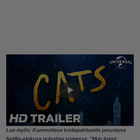
Lue myös:
Kammottava tositapahtumiin perustuva
Netflix-elokuva puhuttaa somessa: ”Itkin itseni