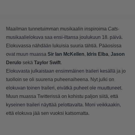
Maailman tunnetuimman musikaalin inspiroima
Cats
-
musikaalielokuva saa ensi-iltansa joulukuun 18. päivä.
Elokuvassa nähdään lukuisia suuria tähtiä. Pääosissa
ovat muun muassa
Sir Ian McKellen
,
Idris Elba
,
Jason
Derulo
sekä
Taylor Swift
.
Elokuvasta julkaistaan ensimmäinen traileri kesällä ja jo
tuolloin se oli suurena puheenaiheena. Nyt julki on
elokuvan toinen traileri, eivätkä puheet ole muuttuneet.
Muun muassa Twitterissä on kohistu paljon siitä, että
kyseinen traileri näyttää pelottavalta. Moni veikkaakin,
että elokuva jää sen vuoksi katsomatta.