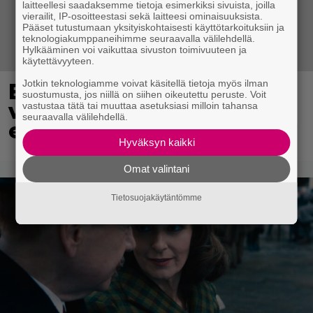
laitteellesi saadaksemme tietoja esimerkiksi sivuista, joilla
vierailit, IP-osoitteestasi sekä laitteesi ominaisuuksista.
Pääset tutustumaan yksityiskohtaisesti käyttötarkoituksiin ja
teknologiakumppaneihimme seuraavalla välilehdellä.
Hylkääminen voi vaikuttaa sivuston toimivuuteen ja
käytettävyyteen.
Jotkin teknologiamme voivat käsitellä tietoja myös ilman
Eppu Normaalin
suostumusta, jos niillä on siihen oikeutettu peruste. Voit
viimeinen konsertti
vastustaa tätä tai muuttaa asetuksiasi milloin tahansa
seuraavalla välilehdellä.
esitetään Ylellä
Hyväksyn kaikki
Omat valintani
Tietosuojakäytäntömme