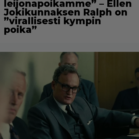
leijonapoikamme” – Ellen
Jokikunnaksen Ralph on
”virallisesti kympin
poika”