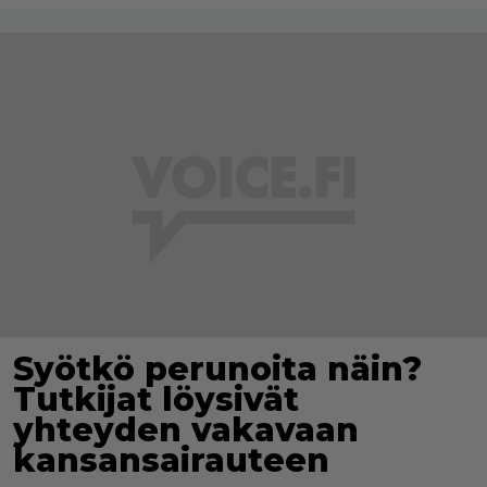
Syötkö perunoita näin?
Tutkijat löysivät
yhteyden vakavaan
kansansairauteen