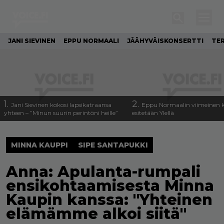
JANI SIEVINEN
EPPU NORMAALI
JÄÄHYVÄISKONSERTTI
TE
1.
2.
Jani Sievinen kokosi lapsikatraansa
Eppu Normaalin viimeinen k
yhteen – ”Minun suurin perintöni heille”
esitetään Ylellä
MINNA KAUPPI
SIPE SANTAPUKKI
Anna: Apulanta-rumpali
ensikohtaamisesta Minna
Kaupin kanssa: "Yhteinen
elämämme alkoi siitä"