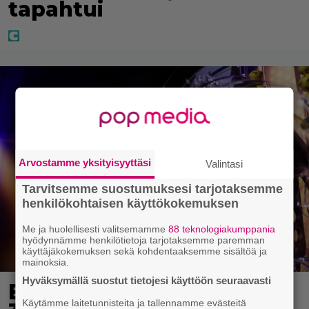
tapahtui
Arvostamme yksityisyyttäsi
Valintasi
Tarvitsemme suostumuksesi tarjotaksemme
henkilökohtaisen käyttökokemuksen
Me ja huolellisesti valitsemamme
88 teknologiakumppania
hyödynnämme henkilötietoja tarjotaksemme paremman
käyttäjäkokemuksen sekä kohdentaaksemme sisältöä ja
mainoksia.
Hyväksymällä suostut tietojesi käyttöön seuraavasti
Eurojackpotissa poksahti
Käytämme laitetunnisteita ja tallennamme evästeitä