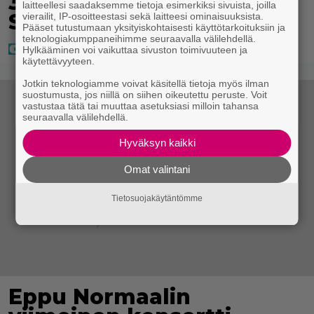
32,7 miljoonaa, ja tänne
laitteellesi saadaksemme tietoja esimerkiksi sivuista, joilla
Suomen isoin voitto meni
vierailit, IP-osoitteestasi sekä laitteesi ominaisuuksista.
Pääset tutustumaan yksityiskohtaisesti käyttötarkoituksiin ja
teknologiakumppaneihimme seuraavalla välilehdellä.
Hylkääminen voi vaikuttaa sivuston toimivuuteen ja
käytettävyyteen.
Jotkin teknologiamme voivat käsitellä tietoja myös ilman
suostumusta, jos niillä on siihen oikeutettu peruste. Voit
vastustaa tätä tai muuttaa asetuksiasi milloin tahansa
seuraavalla välilehdellä.
Hyväksyn kaikki
Omat valintani
Tietosuojakäytäntömme
Eppu Normaalin