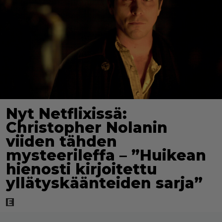
Nyt Netflixissä:
Christopher Nolanin
viiden tähden
mysteerileffa – ”Huikean
hienosti kirjoitettu
yllätyskäänteiden sarja”