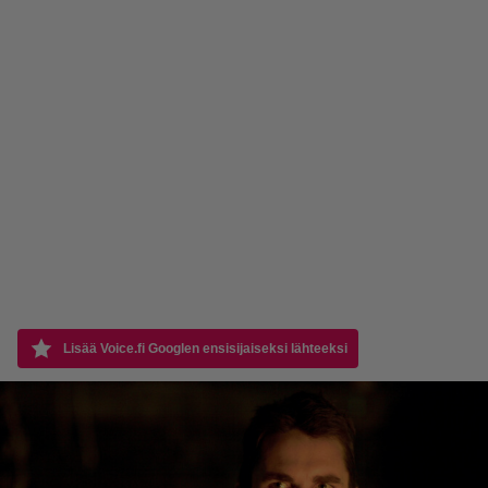
Lisää Voice.fi Googlen ensisijaiseksi lähteeksi