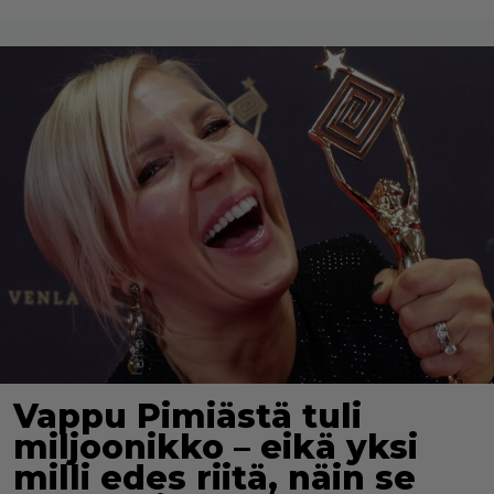
Vappu Pimiästä tuli
miljoonikko – eikä yksi
milli edes riitä, näin se