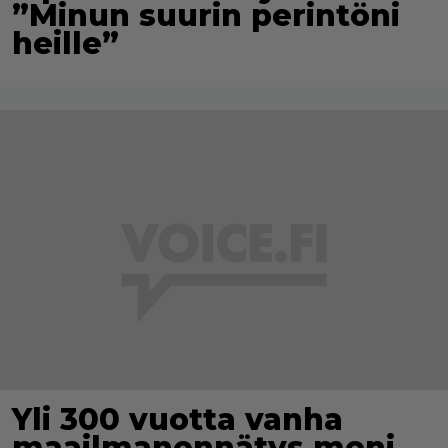
”Minun suurin perintöni
heille”
Yli 300 vuotta vanha
maailmanennätys meni