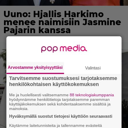
Uuno: Hjallis Harkimo
menee naimisiin Jasmine
Pajarin kanssa
Arvostamme yksityisyyttäsi
Valintasi
Tarvitsemme suostumuksesi tarjotaksemme
henkilökohtaisen käyttökokemuksen
Me ja huolellisesti valitsemamme
88 teknologiakumppania
hyödynnämme henkilötietoja tarjotaksemme paremman
käyttäjäkokemuksen sekä kohdentaaksemme sisältöä ja
mainoksia.
Hyväksymällä suostut tietojesi käyttöön seuraavasti
Käytämme laitetunnisteita ja tallennamme evästeitä