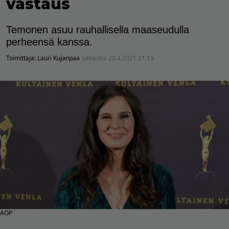
vastaus
Temonen asuu rauhallisella maaseudulla
perheensä kanssa.
Toimittaja:
Lauri Kujanpaa
Julkaistu:
20.4.2021 21:15
AOP