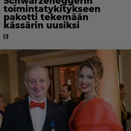
Schwarzeneggerin
toimintatykitykseen
pakotti tekemään
kässärin uusiksi