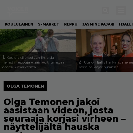
KOULULAINEN
S-MARKET
REPPU
JASMINE PAJARI
HJALL
1.
Koululaisille jaetaan ilmaisia
2.
heijastinreppuja – näin voit lunastaa
Uuno: Hjallis Harkimo menee
omasi S-marketista
Jasmine Pajarin kanssa
OLGA TEMONEN
Olga Temonen jakoi
aasistaan videon, josta
seuraaja korjasi virheen –
näyttelijältä hauska