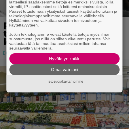
laitteellesi saadaksemme tietoja esimerkiksi sivuista, joilla
vierailit, IP-osoitteestasi sekä laitteesi ominaisuuksista.
Pääset tutustumaan yksityiskohtaisesti käyttötarkoituksiin ja
teknologiakumppaneihimme seuraavalla välilehdellä.
Hylkääminen voi vaikuttaa sivuston toimivuuteen ja
Poliisilla tehovalvonta –
käytettävyyteen.
tästä kysymys ja näin
Jotkin teknologiamme voivat käsitellä tietoja myös ilman
kauan kestää
suostumusta, jos niillä on siihen oikeutettu peruste. Voit
vastustaa tätä tai muuttaa asetuksiasi milloin tahansa
seuraavalla välilehdellä.
Hyväksyn kaikki
Omat valintani
Tietosuojakäytäntömme