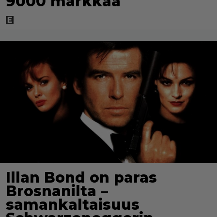
9000 markkaa
Illan Bond on paras
Brosnanilta –
samankaltaisuus