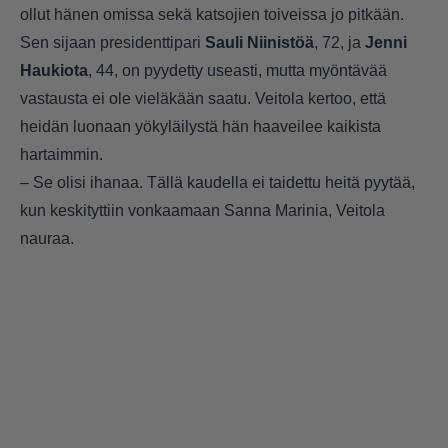
ollut hänen omissa sekä katsojien toiveissa jo pitkään.
Sen sijaan presidenttipari
Sauli Niinistöä
, 72, ja
Jenni
Haukiota
, 44, on pyydetty useasti, mutta myöntävää
vastausta ei ole vieläkään saatu. Veitola kertoo, että
heidän luonaan yökyläilystä hän haaveilee kaikista
hartaimmin.
– Se olisi ihanaa. Tällä kaudella ei taidettu heitä pyytää,
kun keskityttiin vonkaamaan Sanna Marinia, Veitola
nauraa.