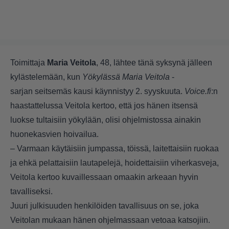
Toimittaja
Maria Veitola
, 48, lähtee tänä syksynä jälleen
kylästelemään, kun
Yökylässä Maria Veitola
-
sarjan seitsemäs kausi käynnistyy 2. syyskuuta.
Voice.fi
:n
haastattelussa Veitola kertoo, että jos hänen itsensä
luokse tultaisiin yökylään, olisi ohjelmistossa ainakin
huonekasvien hoivailua.
– Varmaan käytäisiin jumpassa, töissä, laitettaisiin ruokaa
ja ehkä pelattaisiin lautapelejä, hoidettaisiin viherkasveja,
Veitola kertoo kuvaillessaan omaakin arkeaan hyvin
tavalliseksi.
Juuri julkisuuden henkilöiden tavallisuus on se, joka
Veitolan mukaan hänen ohjelmassaan vetoaa katsojiin.