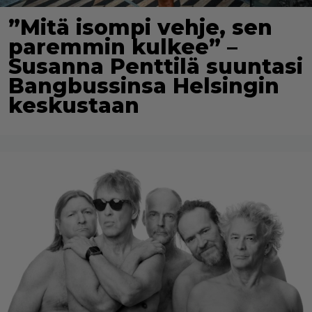
”Mitä isompi vehje, sen
paremmin kulkee” –
Susanna Penttilä suuntasi
Bangbussinsa Helsingin
keskustaan