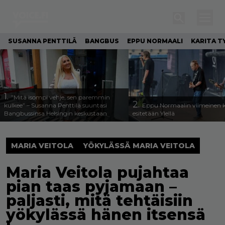
SUSANNA PENTTILÄ
BANGBUS
EPPU NORMAALI
KARITA T
1.
”Mitä isompi vehje, sen paremmin
2.
kulkee” – Susanna Penttilä suuntasi
Eppu Normaalin viimeinen k
Bangbussinsa Helsingin keskustaan
esitetään Ylellä
MARIA VEITOLA
YÖKYLÄSSÄ MARIA VEITOLA
Maria Veitola pujahtaa
pian taas pyjamaan –
paljasti, mitä tehtäisiin
yökylässä hänen itsensä