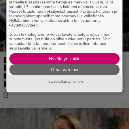
laitteellesi saadaksemme tietoja esimerkiksi sivuista, joilla
vierailit, IP-osoitteestasi sekä laitteesi ominaisuuksista.
Pääset tutustumaan yksityiskohtaisesti käyttötarkoituksiin ja
teknologiakumppaneihimme seuraavalla välilehdellä.
Hylkääminen voi vaikuttaa sivuston toimivuuteen ja
käytettävyyteen.
Jotkin teknologiamme voivat käsitellä tietoja myös ilman
suostumusta, jos niillä on siihen oikeutettu peruste. Voit
vastustaa tätä tai muuttaa asetuksiasi milloin tahansa
seuraavalla välilehdellä.
Lapset ostivat isälle
Hyväksyn kaikki
lahjaksi arvan – päävoitto
Omat valintani
tuli, mutta miten sitten
kävikään
Tietosuojakäytäntömme