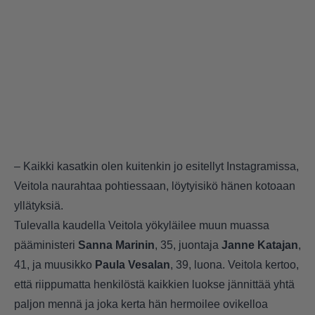
– Kaikki kasatkin olen kuitenkin jo esitellyt Instagramissa,
Veitola naurahtaa pohtiessaan, löytyisikö hänen kotoaan
yllätyksiä.
Tulevalla kaudella Veitola yökyläilee muun muassa
pääministeri
Sanna Marinin
, 35, juontaja
Janne Katajan
,
41, ja muusikko
Paula Vesalan
, 39, luona. Veitola kertoo,
että riippumatta henkilöstä kaikkien luokse jännittää yhtä
paljon mennä ja joka kerta hän hermoilee ovikelloa