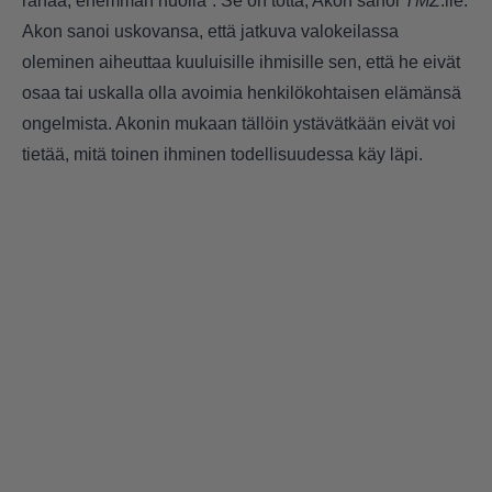
rahaa, enemmän huolia”. Se on totta, Akon sanoi
TMZ
:lle.
Akon sanoi uskovansa, että jatkuva valokeilassa
oleminen aiheuttaa kuuluisille ihmisille sen, että he eivät
osaa tai uskalla olla avoimia henkilökohtaisen elämänsä
ongelmista. Akonin mukaan tällöin ystävätkään eivät voi
tietää, mitä toinen ihminen todellisuudessa käy läpi.