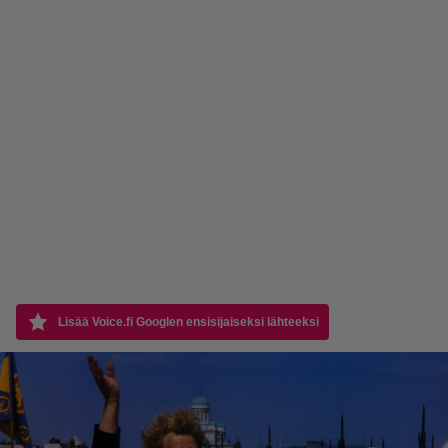
Lisää Voice.fi Googlen ensisijaiseksi lähteeksi