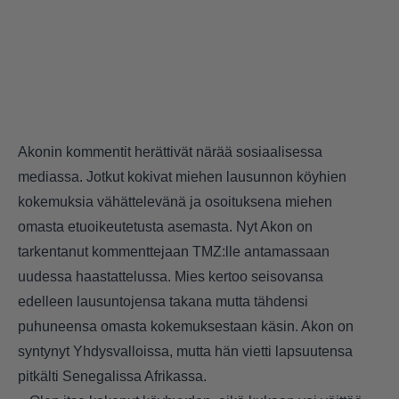
Akonin kommentit herättivät närää sosiaalisessa
mediassa. Jotkut kokivat miehen lausunnon köyhien
kokemuksia vähättelevänä ja osoituksena miehen
omasta etuoikeutetusta asemasta. Nyt Akon on
tarkentanut kommenttejaan TMZ:lle antamassaan
uudessa haastattelussa. Mies kertoo seisovansa
edelleen lausuntojensa takana mutta tähdensi
puhuneensa omasta kokemuksestaan käsin. Akon on
syntynyt Yhdysvalloissa, mutta hän vietti lapsuutensa
pitkälti Senegalissa Afrikassa.