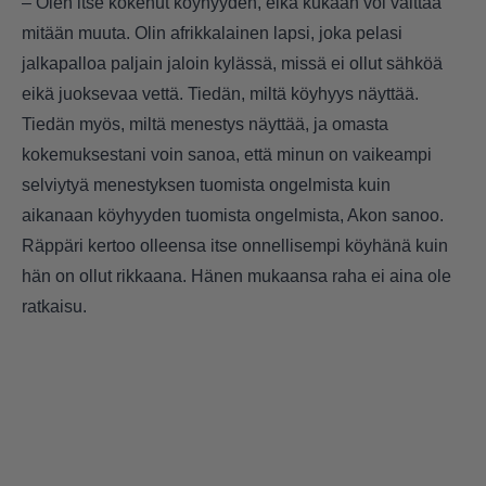
– Olen itse kokenut köyhyyden, eikä kukaan voi väittää
mitään muuta. Olin afrikkalainen lapsi, joka pelasi
jalkapalloa paljain jaloin kylässä, missä ei ollut sähköä
eikä juoksevaa vettä. Tiedän, miltä köyhyys näyttää.
Tiedän myös, miltä menestys näyttää, ja omasta
kokemuksestani voin sanoa, että minun on vaikeampi
selviytyä menestyksen tuomista ongelmista kuin
aikanaan köyhyyden tuomista ongelmista, Akon sanoo.
Räppäri kertoo olleensa itse onnellisempi köyhänä kuin
hän on ollut rikkaana. Hänen mukaansa raha ei aina ole
ratkaisu.