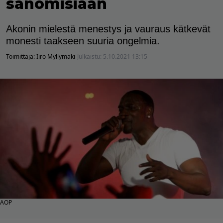
sanomisiaan
Akonin mielestä menestys ja vauraus kätkevät
monesti taakseen suuria ongelmia.
Toimittaja:
Iiro Myllymaki
Julkaistu:
5.10.2021 13:15
AOP