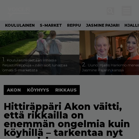
KOULULAINEN
S-MARKET
REPPU
JASMINE PAJARI
HJALL
1.
Koululaisille jaetaan ilmaisia
2.
heijastinreppuja – näin voit lunastaa
Uuno: Hjallis Harkimo menee
omasi S-marketista
Jasmine Pajarin kanssa
AKON
KÖYHYYS
RIKKAUS
Hittiräppäri Akon väitti,
että rikkailla on
enemmän ongelmia kuin
köyhillä – tarkentaa nyt