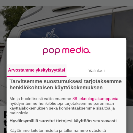
Arvostamme yksityisyyttäsi
Valintasi
Tarvitsemme suostumuksesi tarjotaksemme
henkilökohtaisen käyttökokemuksen
Me ja huolellisesti valitsemamme
88 teknologiakumppania
hyödynnämme henkilötietoja tarjotaksemme paremman
käyttäjäkokemuksen sekä kohdentaaksemme sisältöä ja
Poliisilla tehovalvonta –
mainoksia.
tästä kysymys ja näin
Hyväksymällä suostut tietojesi käyttöön seuraavasti
kauan kestää
Käytämme laitetunnisteita ja tallennamme evästeitä