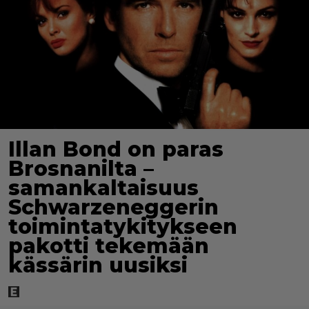
Illan Bond on paras
Brosnanilta –
samankaltaisuus
Schwarzeneggerin
toimintatykitykseen
pakotti tekemään
kässärin uusiksi