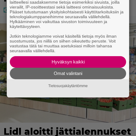
laitteellesi saadaksemme tietoja esimerkiksi sivuista, joilla
vierailit, IP-osoitteestasi sekä laitteesi ominaisuuksista.
Pääset tutustumaan yksityiskohtaisesti käyttötarkoituksiin ja
teknologiakumppaneihimme seuraavalla välilehdellä.
Hylkääminen voi vaikuttaa sivuston toimivuuteen ja
käytettävyyteen.
Jotkin teknologiamme voivat käsitellä tietoja myös ilman
suostumusta, jos niillä on siihen oikeutettu peruste. Voit
vastustaa tätä tai muuttaa asetuksiasi milloin tahansa
seuraavalla välilehdellä.
Hyväksyn kaikki
Omat valintani
Tietosuojakäytäntömme
Lidl aloitti jättialennukset