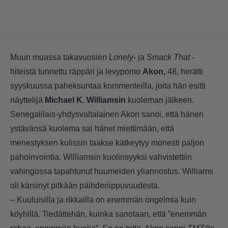
Muun muassa takavuosien
Lonely-
ja
Smack That
-
hiteistä tunnettu räppäri ja levypomo
Akon,
48, herätti
syyskuussa paheksuntaa kommenteilla, joita hän esitti
näyttelijä
Michael K. Williamsin
kuoleman jälkeen.
Senegalilais-yhdysvaltalainen Akon sanoi, että hänen
ystävänsä kuolema sai hänet miettimään, että
menestyksen kulissin taakse kätkeytyy monesti paljon
pahoinvointia.
Williamsin kuolinsyyksi vahvistettiin
vahingossa tapahtunut huumeiden yliannostus.
Williams
oli kärsinyt pitkään päihderiippuvuudesta.
– Kuuluisilla ja rikkailla on enemmän ongelmia kuin
köyhillä. Tiedättehän, kuinka sanotaan, että ”enemmän