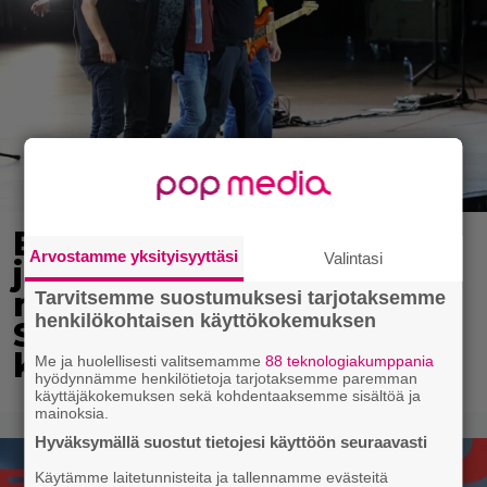
Eppu Normaalin
Arvostamme yksityisyyttäsi
Valintasi
jäähyväiset koskettivat
myös presidenttiä –
Tarvitsemme suostumuksesi tarjotaksemme
henkilökohtaisen käyttökokemuksen
Stubbin sydämelliset
kiitokset ihastuttavat
Me ja huolellisesti valitsemamme
88 teknologiakumppania
hyödynnämme henkilötietoja tarjotaksemme paremman
käyttäjäkokemuksen sekä kohdentaaksemme sisältöä ja
mainoksia.
Hyväksymällä suostut tietojesi käyttöön seuraavasti
Käytämme laitetunnisteita ja tallennamme evästeitä