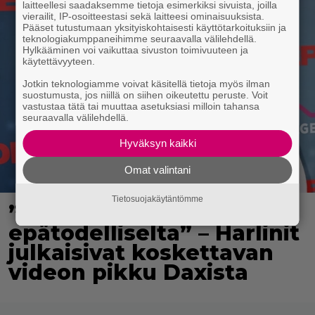
laitteellesi saadaksemme tietoja esimerkiksi sivuista, joilla
vierailit, IP-osoitteestasi sekä laitteesi ominaisuuksista.
Pääset tutustumaan yksityiskohtaisesti käyttötarkoituksiin ja
teknologiakumppaneihimme seuraavalla välilehdellä.
Hylkääminen voi vaikuttaa sivuston toimivuuteen ja
käytettävyyteen.
Jotkin teknologiamme voivat käsitellä tietoja myös ilman
suostumusta, jos niillä on siihen oikeutettu peruste. Voit
vastustaa tätä tai muuttaa asetuksiasi milloin tahansa
seuraavalla välilehdellä.
Hyväksyn kaikki
Omat valintani
Tietosuojakäytäntömme
”Tuntuu edelleen
epätodelliselta” – Harlinit
julkaisivat koskettavan
videon pikku Daxista