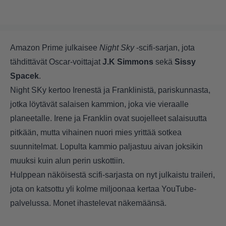
Amazon Prime julkaisee
Night Sky
-scifi-sarjan, jota
tähdittävät Oscar-voittajat
J.K Simmons
sekä
Sissy
Spacek
.
Night SKy kertoo Irenestä ja Franklinistä, pariskunnasta,
jotka löytävät salaisen kammion, joka vie vieraalle
planeetalle. Irene ja Franklin ovat suojelleet salaisuutta
pitkään, mutta vihainen nuori mies yrittää sotkea
suunnitelmat. Lopulta kammio paljastuu aivan joksikin
muuksi kuin alun perin uskottiin.
Hulppean näköisestä scifi-sarjasta on nyt julkaistu traileri,
jota on katsottu yli kolme miljoonaa kertaa YouTube-
palvelussa. Monet ihastelevat näkemäänsä.