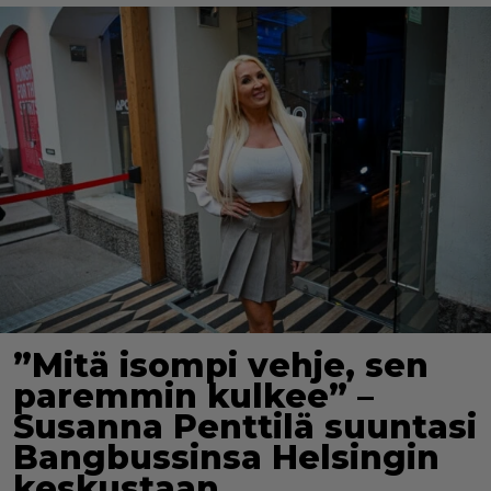
”Mitä isompi vehje, sen
paremmin kulkee” –
Susanna Penttilä suuntasi
Bangbussinsa Helsingin
keskustaan