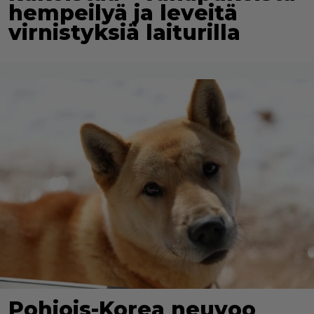
hempeilyä ja leveitä
virnistyksiä laiturilla
Pohjois-Korea neuvoo