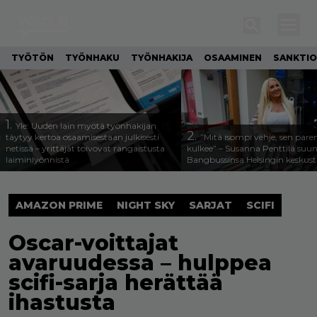
TYÖTÖN
TYÖNHAKU
TYÖNHAKIJA
OSAAMINEN
SANKTIO
1.
Yle: Uuden lain myötä työnhakijan
2.
täytyy kertoa osaamisestaan julkisesti
”Mitä isompi vehje, sen pa
netissä – yrittäjät toivovat rangaistusta
kulkee” – Susanna Penttilä suun
laiminlyönnistä
Bangbussinsa Helsingin keskus
AMAZON PRIME
NIGHT SKY
SARJAT
SCIFI
Oscar-voittajat
avaruudessa – hulppea
scifi-sarja herättää
ihastusta