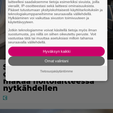
laitteellesi saadaksemme tietoja esimerkiksi sivuista, joilla
vierailit, IP-osoitteestasi sekä laitteesi ominaisuuksista.
Pääset tutustumaan yksityiskohtaisesti käyttötarkoituksiin ja
teknologiakumppaneihimme seuraavalla välilehdellä.
Hylkääminen voi vaikuttaa sivuston toimivuuteen ja
käytettävyyteen.
Jotkin teknologiamme voivat käsitellä tietoja myös ilman
suostumusta, jos niillä on siihen oikeutettu peruste. Voit
vastustaa tätä tai muuttaa asetuksiasi milloin tahansa
seuraavalla välilehdellä.
Hyväksyn kaikki
Omat valintani
Sampo Kaulanen sai
oudon tulehduksen –
Tietosuojakäytäntömme
makaa hoitolaitteessa
nytkähdellen