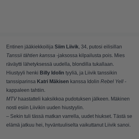
Entinen jääkiekkoilija
Siim Liivik
, 34, putosi eilisillan
Tanssii tähtien kanssa
-jaksossa kilpailusta pois. Mies
räväytti lähetyksessä uudella, blondilla tukallaan.
Hiustyyli henki
Billy Idolin
tyyliä, ja Liivik tanssikin
tanssiparinsa
Katri Mäkisen
kanssa Idolin
Rebel Yell
-
kappaleen tahtiin.
MTV
haastatteli kaksikkoa pudotuksen jälkeen. Mäkinen
nosti esiin Liivikin uuden hiustyylin.
– Sekin tuli tässä matkan varrella, uudet hiukset. Tästä se
elämä jatkuu hei, hyväntuuliselta vaikuttanut Liivik sanoi.