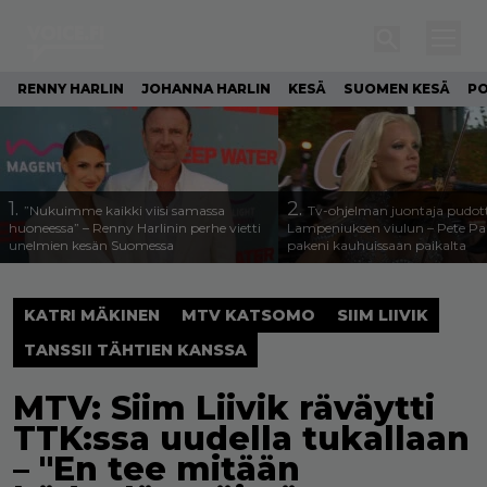
RENNY HARLIN
JOHANNA HARLIN
KESÄ
SUOMEN KESÄ
PO
1.
2.
”Nukuimme kaikki viisi samassa
Tv-ohjelman juontaja pudott
huoneessa” – Renny Harlinin perhe vietti
Lampeniuksen viulun – Pete P
unelmien kesän Suomessa
pakeni kauhuissaan paikalta
KATRI MÄKINEN
MTV KATSOMO
SIIM LIIVIK
TANSSII TÄHTIEN KANSSA
MTV: Siim Liivik räväytti
TTK:ssa uudella tukallaan
– "En tee mitään