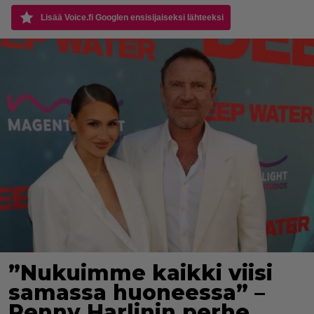
Lisää Voice.fi Googlen ensisijaiseksi lähteeksi
”Nukuimme kaikki viisi
samassa huoneessa” –
Renny Harlinin perhe