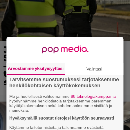
Junayhteys avautuu
Suomen ja Ruotsin välille
– samalla alkaa uusi
Arvostamme yksityisyyttäsi
Valintasi
tullivalvonta: ”Näitä ei
Tarvitsemme suostumuksesi tarjotaksemme
saa tuoda vapaasti”
henkilökohtaisen käyttökokemuksen
Me ja huolellisesti valitsemamme
88 teknologiakumppania
hyödynnämme henkilötietoja tarjotaksemme paremman
käyttäjäkokemuksen sekä kohdentaaksemme sisältöä ja
mainoksia.
Hyväksymällä suostut tietojesi käyttöön seuraavasti
Käytämme laitetunnisteita ja tallennamme evästeitä