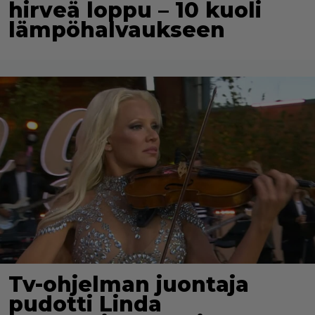
hirveä loppu – 10 kuoli
lämpöhalvaukseen
Tv-ohjelman juontaja
pudotti Linda