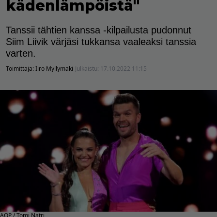
kädenlämpöistä"
Tanssii tähtien kanssa -kilpailusta pudonnut
Siim Liivik värjäsi tukkansa vaaleaksi tanssia
varten.
Toimittaja:
Iiro Myllymaki
Julkaistu:
17.10.2022 11:15
AOP / Tomi Natri