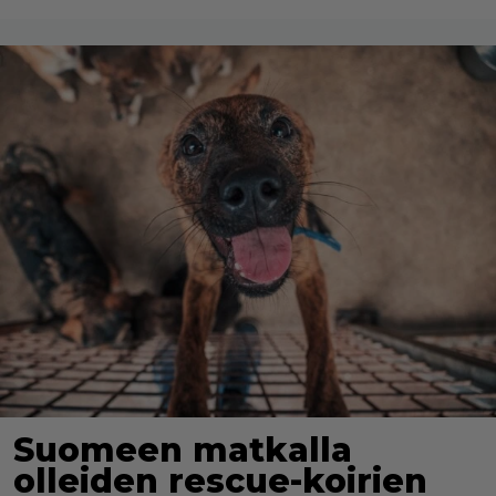
Suomeen matkalla
olleiden rescue-koirien