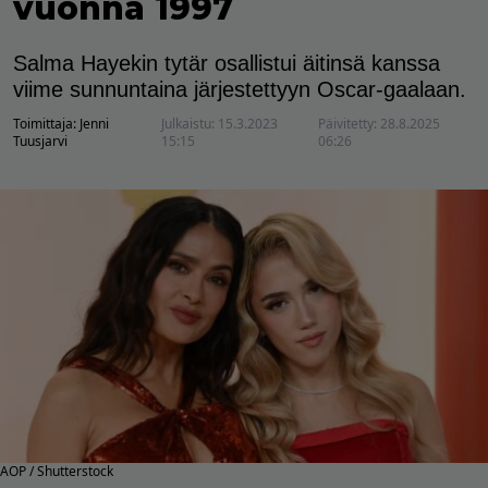
vuonna 1997
Salma Hayekin tytär osallistui äitinsä kanssa
viime sunnuntaina järjestettyyn Oscar-gaalaan.
Toimittaja:
Jenni
Julkaistu:
15.3.2023
Päivitetty:
28.8.2025
Tuusjarvi
15:15
06:26
AOP / Shutterstock