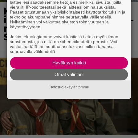
laitteellesi saadaksemme tietoja esimerkiksi sivuista, joilla
vierailit, IP-osoitteestasi sekä laitteesi ominaisuuksista.
Koululaisille jaetaan
Pääset tutustumaan yksityiskohtaisesti käyttötarkoituksiin ja
ilmaisia heijastinreppuja –
teknologiakumppaneihimme seuraavalla välilehdellä.
Hylkääminen voi vaikuttaa sivuston toimivuuteen ja
näin voit lunastaa omasi
käytettävyyteen.
S-marketista
Jotkin teknologiamme voivat käsitellä tietoja myös ilman
suostumusta, jos niillä on siihen oikeutettu peruste. Voit
vastustaa tätä tai muuttaa asetuksiasi milloin tahansa
seuraavalla välilehdellä.
Hyväksyn kaikki
Omat valintani
Tietosuojakäytäntömme