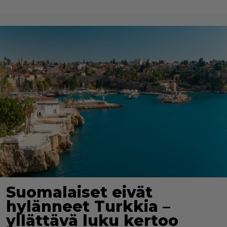
Suomalaiset eivät
hylänneet Turkkia –
yllättävä luku kertoo