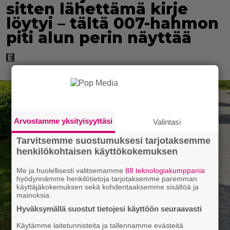
sitten lähettämä kirje
löytyi – tältä 007-hahmon
piti alun perin näyttää
Arvostamme yksityisyyttäsi
Valintasi
Tarvitsemme suostumuksesi tarjotaksemme
henkilökohtaisen käyttökokemuksen
Me ja huolellisesti valitsemamme
88 teknologiakumppania
hyödynnämme henkilötietoja tarjotaksemme paremman
käyttäjäkokemuksen sekä kohdentaaksemme sisältöä ja
mainoksia.
Hyväksymällä suostut tietojesi käyttöön seuraavasti
Käytämme laitetunnisteita ja tallennamme evästeitä