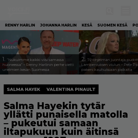
RENNY HARLIN
JOHANNA HARLIN
KESÄ
SUOMEN KESÄ
PO
1.
2.
”Nukuimme kaikki viisi samassa
Tv-ohjelman juontaja pudott
huoneessa” – Renny Harlinin perhe vietti
Lampeniuksen viulun – Pete P
unelmien kesän Suomessa
pakeni kauhuissaan paikalta
SALMA HAYEK
VALENTINA PINAULT
Salma Hayekin tytär
yllätti punaisella matolla
– pukeutui samaan
iltapukuun kuin äitinsä