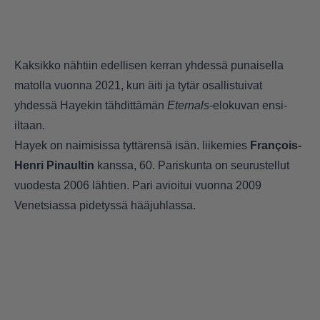
Kaksikko nähtiin edellisen kerran yhdessä punaisella
matolla vuonna 2021,
kun äiti ja tytär osallistuivat
yhdessä Hayekin tähdittämän
Eternals
-elokuvan ensi-
iltaan
.
Hayek on naimisissa tyttärensä isän. liikemies
François-
Henri Pinaultin
kanssa, 60. Pariskunta on seurustellut
vuodesta 2006 lähtien. Pari avioitui vuonna 2009
Venetsiassa pidetyssä hääjuhlassa.