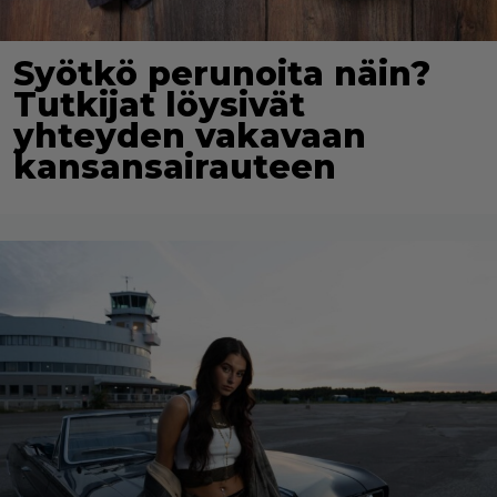
Syötkö perunoita näin?
Tutkijat löysivät
yhteyden vakavaan
kansansairauteen