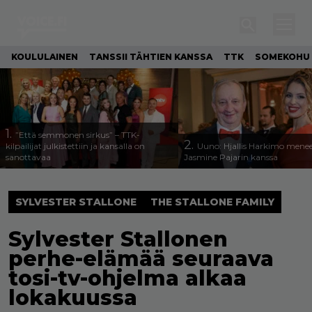
KOULULAINEN
TANSSII TÄHTIEN KANSSA
TTK
SOMEKOHU
1.
”Että semmonen sirkus” – TTK-
2.
kilpailijat julkistettiin ja kansalla on
Uuno: Hjallis Harkimo menee
sanottavaa
Jasmine Pajarin kanssa
SYLVESTER STALLONE
THE STALLONE FAMILY
Sylvester Stallonen
perhe-elämää seuraava
tosi-tv-ohjelma alkaa
lokakuussa