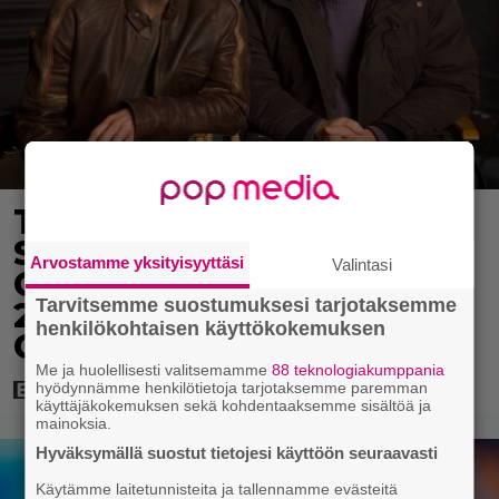
Tänään tv:ssä: Steven
Spielbergin ja Tom
Arvostamme yksityisyyttäsi
Valintasi
Cruisen kaveruus loppui
Tarvitsemme suostumuksesi tarjotaksemme
21 vuotta sitten – Syynä
henkilökohtaisen käyttökokemuksen
Cruisen nolo käytös
Me ja huolellisesti valitsemamme
88 teknologiakumppania
hyödynnämme henkilötietoja tarjotaksemme paremman
käyttäjäkokemuksen sekä kohdentaaksemme sisältöä ja
mainoksia.
Hyväksymällä suostut tietojesi käyttöön seuraavasti
Käytämme laitetunnisteita ja tallennamme evästeitä