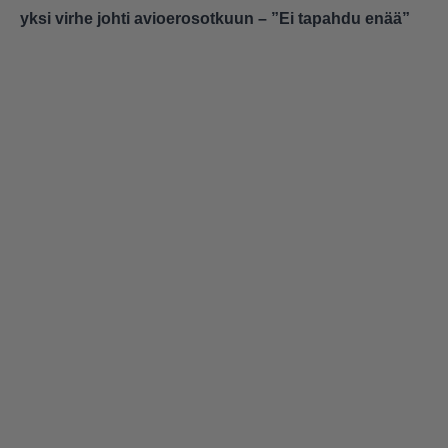
yksi virhe johti avioerosotkuun – ”Ei tapahdu enää”