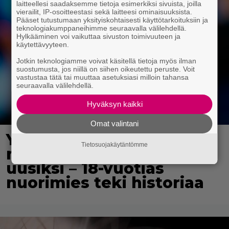
laitteellesi saadaksemme tietoja esimerkiksi sivuista, joilla
vierailit, IP-osoitteestasi sekä laitteesi ominaisuuksista.
Pääset tutustumaan yksityiskohtaisesti käyttötarkoituksiin ja
teknologiakumppaneihimme seuraavalla välilehdellä.
Hylkääminen voi vaikuttaa sivuston toimivuuteen ja
käytettävyyteen.
Jotkin teknologiamme voivat käsitellä tietoja myös ilman
suostumusta, jos niillä on siihen oikeutettu peruste. Voit
vastustaa tätä tai muuttaa asetuksiasi milloin tahansa
seuraavalla välilehdellä.
Hyväksyn kaikki
Omat valintani
Yli 300 vuotta vanha
Tietosuojakäytäntömme
maailmanennätys meni
uusiksi – 18-vuotias
nuorimies teki historiaa