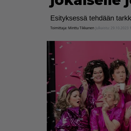
jokaiselle 
Esityksessä tehdään tarkk
Toimittaja:
Minttu Tikkanen
Julkaistu:
29.10.2023 