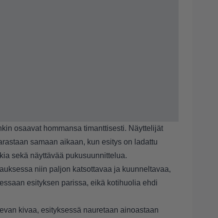
nkin osaavat hommansa timanttisesti. Näyttelijät
 parastaan samaan aikaan, kun esitys on ladattu
ia sekä näyttävää pukusuunnittelua.
pauksessa niin paljon katsottavaa ja kuunneltavaa,
oidessaan esityksen parissa, eikä kotihuolia ehdi
 olevan kivaa, esityksessä nauretaan ainoastaan