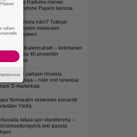
uno: Hjallis Harkimo menee
. Pääset
aimisiin Jasmine Pajarin kanssa
e
yötkö perunoita näin? Tutkijat
öysivät yhteyden vakavaan
n siihen
uraavalla
ansansairauteen
idl aloitti jättialennukset – kotimaiset
asvikset jopa 40 prosentin
lennuksessa
oululaisille jaetaan ilmaisia
äytäntömme
eijastinreppuja – näin voit lunastaa
masi S-marketista
ppu Normaalin viimeinen konsertti
sitetään Ylellä
irkavalta takaa-ajoi skoottereita –
oliisimoottoripyörä teki paosta
yhyen