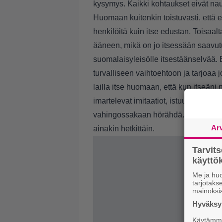
kysymys. Kaikki kohtaukset eivät nau
Huomaan kuitenkin toistuvasti, että
henkilöitä kuin itse edustan. Toisaa
ääneen, mikä on jo itsessään saavutus
suomalaisyleisölle itsestäänselvää. Es
turvalliseen vaihtoehtoon ja tarjoaa j
lailla itse huomaan, että kun itseäni n
imartelevat imitaatiot, istuu vanhempi
vahingossakaan hörähdä. Jokaiselle j
Ar
ainakin hetkittäin.
Tarvit
käytt
Me ja huo
tarjotak
mainoksi
Hyväksym
Käytämme 