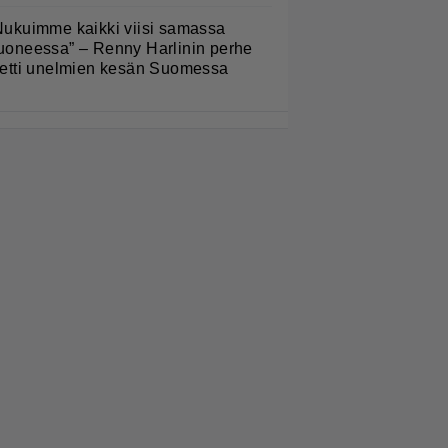
Nukuimme kaikki viisi samassa
uoneessa” – Renny Harlinin perhe
ietti unelmien kesän Suomessa