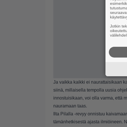
esimerkiks
tutustuma
seuraaval
käytettäv
Jotkin te
oikeutett
välilehdel
Ja vaikka kaikki ei naurattaisikaan ka
siinä, millaisella tempolla uusia ohj
innostuisikaan, voi olla varma, ett
nauramaan taas.
Ilta Pilalla -revyy onnistuu kaivama
tämänhetkisestä ajasta ilmiöineen. N