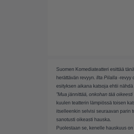
Suomen Komediateatteri esittää tänä
herättävän revyyn.
Ilta Pilalla
-revyy 
esityksen aikana katsoja ehtii nähdä h
”Mua jännittää, onkohan tää oikees
kuulen teatterin lämpiössä toisen ka
itselleenkin selvisi seuraavan parin t
sanotusti oikeasti hauska.
Puolestaan se, kenelle hauskuus on 