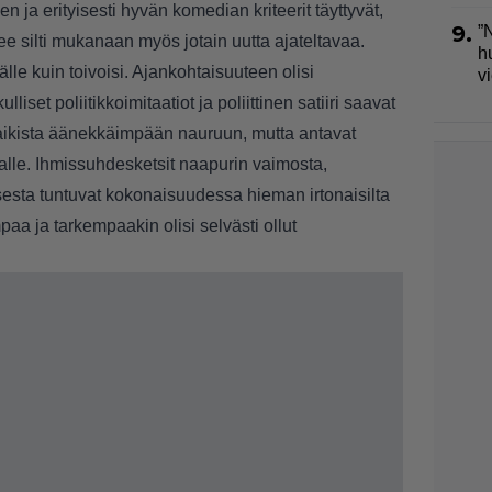
n ja erityisesti hyvän komedian kriteerit täyttyvät,
9.
”
e silti mukanaan myös jotain uutta ajateltavaa.
h
e kuin toivoisi. Ajankohtaisuuteen olisi
v
liset poliitikkoimitaatiot ja poliittinen satiiri saavat
ikista äänekkäimpään nauruun, mutta antavat
jalle. Ihmissuhdesketsit naapurin vaimosta,
sesta tuntuvat kokonaisuudessa hieman irtonaisilta
mpaa ja tarkempaakin olisi selvästi ollut