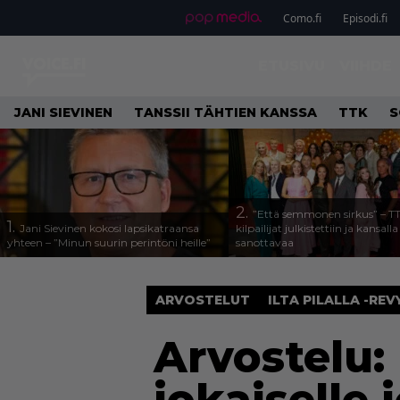
Como.fi
Episodi.fi
ETUSIVU
VIIHDE
JANI SIEVINEN
TANSSII TÄHTIEN KANSSA
TTK
S
2.
”Että semmonen sirkus” – T
1.
Jani Sievinen kokosi lapsikatraansa
kilpailijat julkistettiin ja kansall
yhteen – ”Minun suurin perintöni heille”
sanottavaa
ARVOSTELUT
ILTA PILALLA -REV
Arvostelu: 