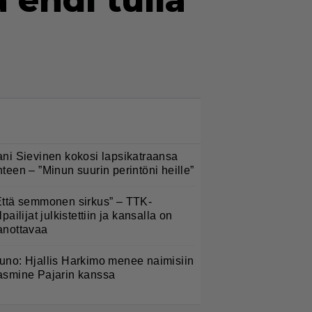
ä ehdi tulla
LUETUIMMAT NYT
ani Sievinen kokosi lapsikatraansa
hteen – ”Minun suurin perintöni heille”
Että semmonen sirkus” – TTK-
lpailijat julkistettiin ja kansalla on
anottavaa
uno: Hjallis Harkimo menee naimisiin
asmine Pajarin kanssa