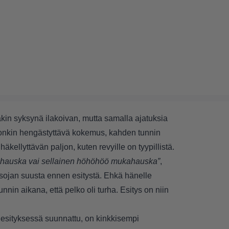
kin syksynä ilakoivan, mutta samalla ajatuksia
onkin hengästyttävä kokemus, kahden tunnin
äkellyttävän paljon, kuten revyille on tyypillistä.
ti hauska vai sellainen höhöhöö mukahauska”
,
tsojan suusta ennen esitystä. Ehkä hänelle
unnin aikana, että pelko oli turha. Esitys on niin
esityksessä suunnattu, on kinkkisempi