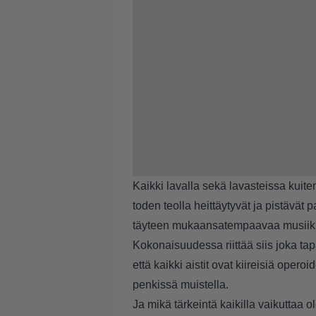
Kaikki lavalla sekä lavasteissa kuite
toden teolla heittäytyvät ja pistävät
täyteen mukaansatempaavaa musiikk
Kokonaisuudessa riittää siis joka ta
että kaikki aistit ovat kiireisiä oper
penkissä muistella.
Ja mikä tärkeintä kaikilla vaikuttaa