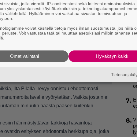
3.
U
i sivuista, joilla vierailit, IP-osoitteestasi sekä laitteesi ominaisuuksista
n
an yksityiskohtaisesti käyttötarkoituksiin ja teknologiakumppaneihimm
la välilehdellä. Hylkääminen voi vaikuttaa sivuston toimivuuteen ja
yyteen.
4.
S
l
knologiamme voivat käsitellä tietoja myös ilman suostumusta, jos niillä o
u peruste. Voit vastustaa tätä tai muuttaa asetuksiasi milloin tahansa se
k
lä.
5.
L
k
Omat valintani
Hyväksyn kaikki
a
6.
K
Tietosuojak
h
o
ikkia, Ilta Pilalla -revyy onnistuu ehdottomasti
elmanumeroita lavalle vyörytetään. Vaikka jostain ei
7.
E
ä muutaman minuutin päästä pääsee kuitenkin
e
8.
V
an esiin hämmästyttävän tarkkoja havaintoja
p
e ovatkin esityksen ehdottomia herkkupaloja, jotka
l