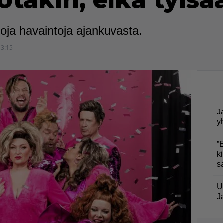
jotakin, eikä tylsä
oja havaintoja ajankuvasta.
13:15
J
y
”
ki
s
U
J