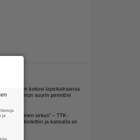
LUETUIMMAT JUTUT
ani Sievinen kokosi lapsikatraansa
sen
hteen – ”Minun suurin perintöni
eille”
tietoja
 ja
Että semmonen sirkus” – TTK-
lpailijat julkistettiin ja kansalla on
anottavaa
toja