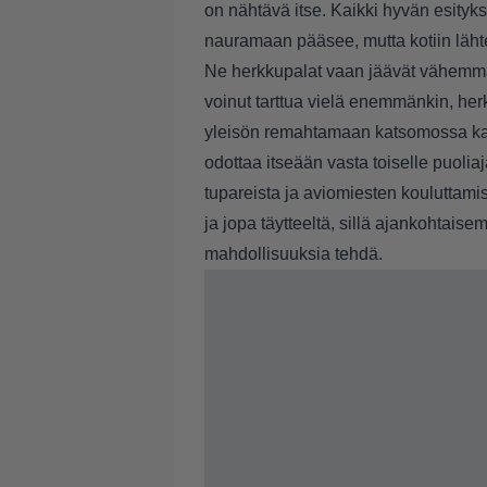
on nähtävä itse. Kaikki hyvän esitykse
nauramaan pääsee, mutta kotiin lähte
Ne herkkupalat vaan jäävät vähemmäll
voinut tarttua vielä enemmänkin, herkul
yleisön remahtamaan katsomossa ka
odottaa itseään vasta toiselle puolia
tupareista ja aviomiesten kouluttami
ja jopa täytteeltä, sillä ajankohtaise
mahdollisuuksia tehdä.