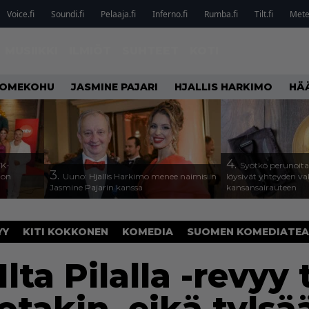
Voice.fi
Soundi.fi
Pelaaja.fi
Inferno.fi
Rumba.fi
Tilt.fi
Metel
MUSIIKKI
ILMIÖT
SUHTEET
KOTI
OMEKOHU
JASMINE PAJARI
HJALLIS HARKIMO
HÄ
4.
TK-
Syötkö perunoita
3.
a on
Uuno: Hjallis Harkimo menee naimisiin
löysivät yhteyden v
Jasmine Pajarin kanssa
kansansairauteen
YY
KITI KOKKONEN
KOMEDIA
SUOMEN KOMEDIATEA
Ilta Pilalla -revyy 