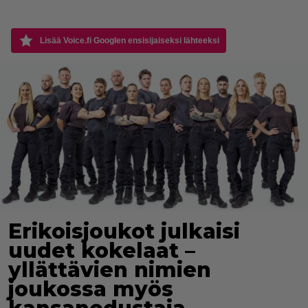
Lisää Voice.fi Googlen ensisijaiseksi lähteeksi
Erikoisjoukot julkaisi
uudet kokelaat –
yllättävien nimien
joukossa myös