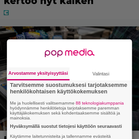
kertoo nyt kaiken
Arvostamme yksityisyyttäsi
Valintasi
Tarvitsemme suostumuksesi tarjotaksemme
henkilökohtaisen käyttökokemuksen
Me ja huolellisesti valitsemamme
88 teknologiakumppania
hyödynnämme henkilötietoja tarjotaksemme paremman
käyttäjäkokemuksen sekä kohdentaaksemme sisältöä ja
mainoksia.
Hyväksymällä suostut tietojesi käyttöön seuraavasti
Käytämme laitetunnisteita ja tallennamme evästeitä