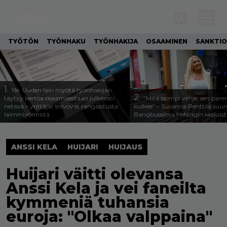
TYÖTÖN
TYÖNHAKU
TYÖNHAKIJA
OSAAMINEN
SANKTIO
1.
Yle: Uuden lain myötä työnhakijan
2.
täytyy kertoa osaamisestaan julkisesti
”Mitä isompi vehje, sen pa
netissä – yrittäjät toivovat rangaistusta
kulkee” – Susanna Penttilä suun
laiminlyönnistä
Bangbussinsa Helsingin keskus
ANSSI KELA
HUIJARI
HUIJAUS
Huijari väitti olevansa
Anssi Kela ja vei faneilta
kymmeniä tuhansia
euroja: "Olkaa valppaina"