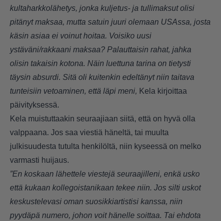
kultaharkkolähetys, jonka kuljetus- ja tullimaksut olisi
pitänyt maksaa, mutta satuin juuri olemaan USAssa, josta
käsin asiaa ei voinut hoitaa. Voisiko uusi
ystäväni/rakkaani maksaa? Palauttaisin rahat, jahka
olisin takaisin kotona. Näin luettuna tarina on tietysti
täysin absurdi. Sitä oli kuitenkin edeltänyt niin taitava
tunteisiin vetoaminen, että läpi meni,
Kela kirjoittaa
päivityksessä.
Kela muistuttaakin seuraajiaan siitä, että on hyvä olla
valppaana. Jos saa viestiä häneltä, tai muulta
julkisuudesta tutulta henkilöltä, niin kyseessä on melko
varmasti huijaus.
”En koskaan lähettele viestejä seuraajilleni, enkä usko
että kukaan kollegoistanikaan tekee niin. Jos silti uskot
keskustelevasi oman suosikkiartistisi kanssa, niin
pyydäpä numero, johon voit hänelle soittaa. Tai ehdota