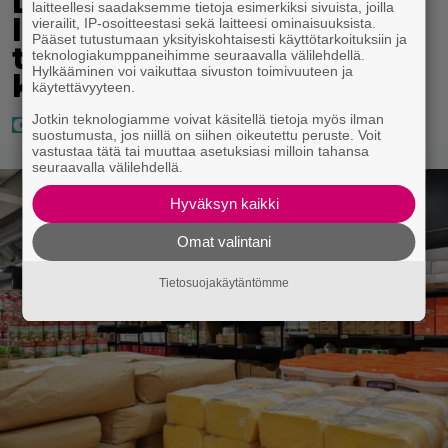
Lapset ostivat isälle
laitteellesi saadaksemme tietoja esimerkiksi sivuista, joilla
lahjaksi arvan – päävoitto
vierailit, IP-osoitteestasi sekä laitteesi ominaisuuksista.
Pääset tutustumaan yksityiskohtaisesti käyttötarkoituksiin ja
tuli, mutta miten sitten
teknologiakumppaneihimme seuraavalla välilehdellä.
Hylkääminen voi vaikuttaa sivuston toimivuuteen ja
kävikään
käytettävyyteen.
Jotkin teknologiamme voivat käsitellä tietoja myös ilman
suostumusta, jos niillä on siihen oikeutettu peruste. Voit
vastustaa tätä tai muuttaa asetuksiasi milloin tahansa
seuraavalla välilehdellä.
Hyväksyn kaikki
Omat valintani
Tietosuojakäytäntömme