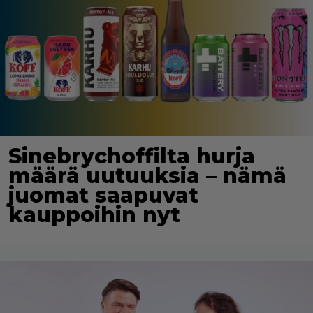
Sinebrychoffilta hurja
määrä uutuuksia – nämä
juomat saapuvat
kauppoihin nyt