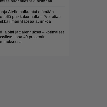
uotias nuorimies teki historiaa
onja Aiello hullaantui elämään
ienellä paikkakunnalla – ”Voi ottaa
aikka ilman yläosaa aurinkoa”
idl aloitti jättialennukset – kotimaiset
asvikset jopa 40 prosentin
lennuksessa