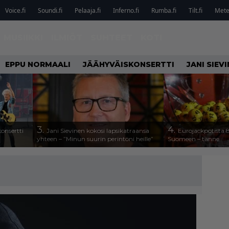
Voice.fi
Soundi.fi
Pelaaja.fi
Inferno.fi
Rumba.fi
Tilt.fi
Metel
MUSIIKKI
ILMIÖT
SUHTEET
KOTI
EPPU NORMAALI
JÄÄHYVÄISKONSERTTI
JANI SIEV
3.
4.
onsertti
Jani Sievinen kokosi lapsikatraansa
Eurojackpotista
yhteen – ”Minun suurin perintöni heille”
Suomeen – tänne