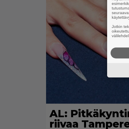
esimerkiks
tutustuma
seuraaval
käytettäv
Jotkin te
oikeutett
välilehdel
AL: Pitkäkynti
riivaa Tamperet