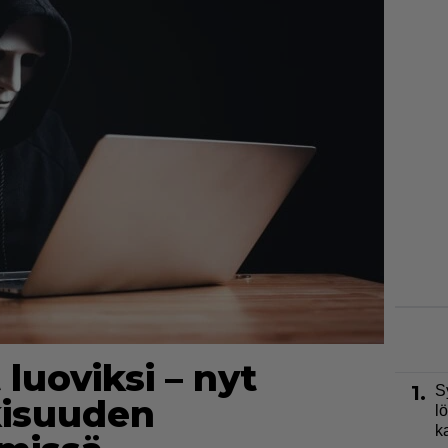
 luoviksi – nyt
1.
S
kisuuden
l
k