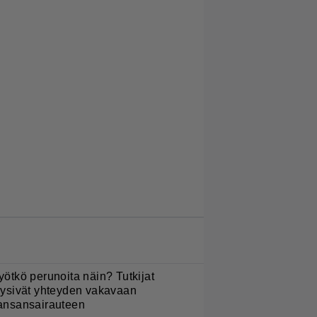
LUETUIMMAT JUTUT
yötkö perunoita näin? Tutkijat
öysivät yhteyden vakavaan
ansansairauteen