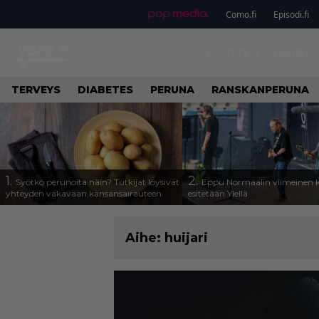
Como.fi
Episodi.fi
ETUSIVU
VIIHDE
TERVEYS
DIABETES
PERUNA
RANSKANPERUNA
1.
2.
Syötkö perunoita näin? Tutkijat löysivät
Eppu Normaalin viimeinen k
yhteyden vakavaan kansansairauteen
esitetään Ylellä
Aihe:
huijari