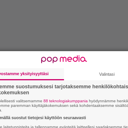
vostamme yksityisyyttäsi
Valintasi
semme suostumuksesi tarjotaksemme henkilökohtai
ökokemuksen
lellisesti valitsemamme
88 teknologiakumppania
hyödynnämme henkilö
semme paremman käyttäjäkokemuksen sekä kohdentaaksemme sisältöä
a.
ällä suostut tietojesi käyttöön seuraavasti
laitetunnisteita ja tallennamme evästeitä laitteellesi saadaksemme tie