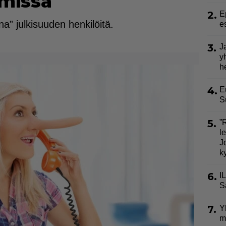
imissä
2.
E
a” julkisuuden henkilöitä.
e
3.
J
y
h
4.
E
S
5.
”
l
J
k
6.
I
S
7.
Y
m