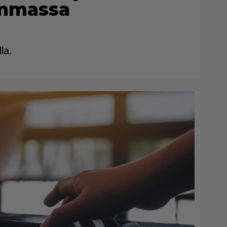
mmassa
la.