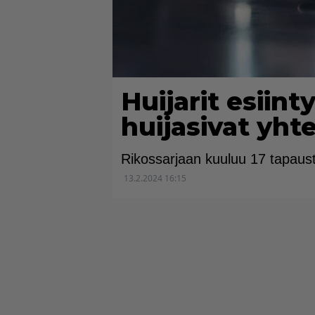
Huijarit esiint
huijasivat yht
Rikossarjaan kuuluu 17 tapaus
13.2.2024 16:15