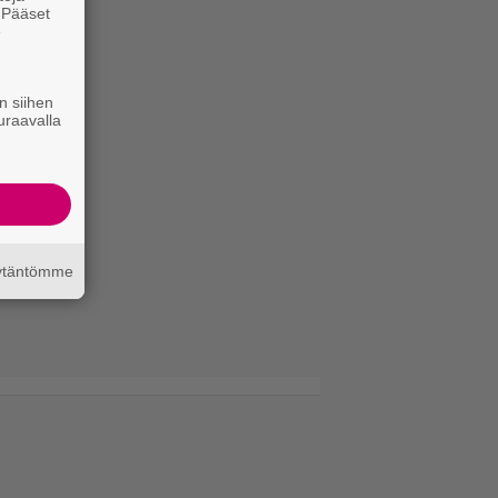
. Pääset
e
n siihen
uraavalla
äytäntömme