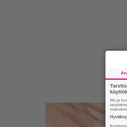
Ar
Tarvit
käytt
Me ja huo
tarjotak
mainoksi
Hyväksym
Käytämme 