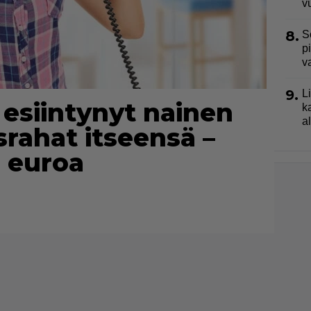
v
8.
S
p
v
9.
L
 esiintynyt nainen
k
a
srahat itseensä –
0 euroa