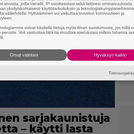
i sivuista, joilla vierailit, IP-osoitteestasi sekä laitteesi ominaisuuksista
an yksityiskohtaisesti käyttötarkoituksiin ja teknologiakumppaneihimm
la välilehdellä. Hylkääminen voi vaikuttaa sivuston toimivuuteen ja
yyteen.
knologiamme voivat käsitellä tietoja myös ilman suostumusta, jos niillä o
u peruste. Voit vastustaa tätä tai muuttaa asetuksiasi milloin tahansa se
lä.
Omat valintani
Hyväksyn kaikki
Tietosuojak
nen sarjakaunistuja
ta – käytti lasta