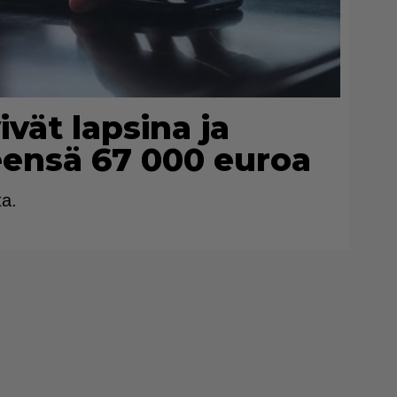
yivät lapsina ja
eensä 67 000 euroa
ta.