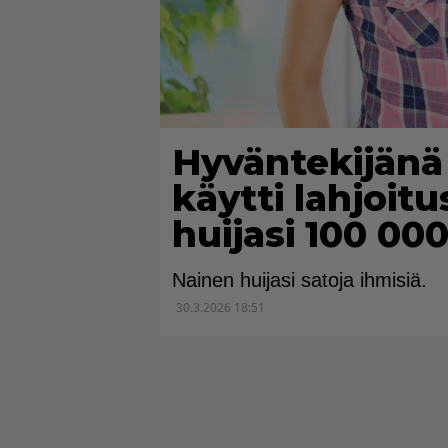
Hyväntekijänä
käytti lahjoitu
huijasi 100 00
Nainen huijasi satoja ihmisiä.
30.3.2026 18:51