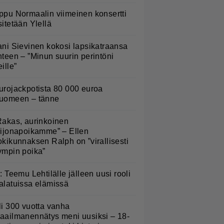
ppu Normaalin viimeinen konsertti
sitetään Ylellä
ani Sievinen kokosi lapsikatraansa
hteen – ”Minun suurin perintöni
eille”
urojackpotista 80 000 euroa
uomeen – tänne
Rakas, aurinkoinen
eijonapoikamme” – Ellen
okikunnaksen Ralph on ”virallisesti
ympin poika”
L: Teemu Lehtilälle jälleen uusi rooli
alatuissa elämissä
li 300 vuotta vanha
aailmanennätys meni uusiksi – 18-