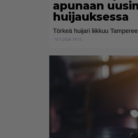
apunaan uusi
huijauksessa
Törkeä huijari liikkuu Tampereel
16.1.2026 14:13