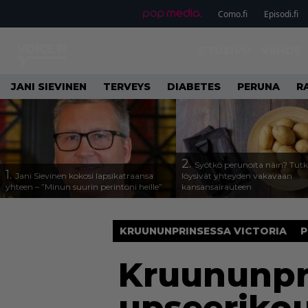
Como.fi
Episodi.fi
ETUSIVU
VIIHDE
JANI SIEVINEN
TERVEYS
DIABETES
PERUNA
R
2.
Syötkö perunoita näin? Tutk
1.
Jani Sievinen kokosi lapsikatraansa
löysivät yhteyden vakavaan
yhteen – ”Minun suurin perintöni heille”
kansansairauteen
KRUUNUNPRINSESSA VICTORIA
P
Kruununpri