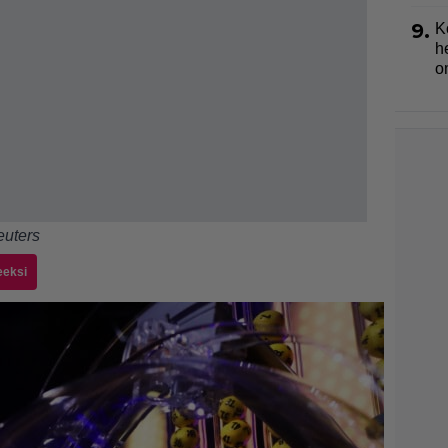
9.
K
h
o
uters
eeksi