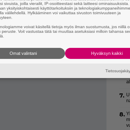
3.
E
i sivuista, joilla vierailit, IP-osoitteestasi sekä laitteesi ominaisuuksista
e
an yksityiskohtaisesti käyttötarkoituksiin ja teknologiakumppaneihimm
la välilehdellä. Hylkääminen voi vaikuttaa sivuston toimivuuteen ja
yyteen.
maaliskuussa, kun Venäjän hyökkäyssota Ukrainaan
4.
”
ki
knologiamme voivat käsitellä tietoja myös ilman suostumusta, jos niillä o
allista turvallisuuspolitiikkaansa.
u peruste. Voit vastustaa tätä tai muuttaa asetuksiasi milloin tahansa se
s
istaan toukokuussa – juhlistaa Ruotsin Nato-
lä.
5.
V
p
ti jälleen suomalaismerkissä – vieraili
Omat valintani
Hyväksyn kaikki
l
ussa
6.
L
Tietosuojak
k
a
7.
U
n
8.
Y
m
v