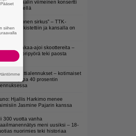
ppu Normaalin viimeinen konsertti
. Pääset
sitetään Ylellä
e
Että semmonen sirkus” – TTK-
lpailijat julkistettiin ja kansalla on
n siihen
uraavalla
anottavaa
irkavalta takaa-ajoi skoottereita –
oliisimoottoripyörä teki paosta
yhyen
idl aloitti jättialennukset – kotimaiset
äytäntömme
asvikset jopa 40 prosentin
lennuksessa
uno: Hjallis Harkimo menee
aimisiin Jasmine Pajarin kanssa
li 300 vuotta vanha
aailmanennätys meni uusiksi – 18-
uotias nuorimies teki historiaa