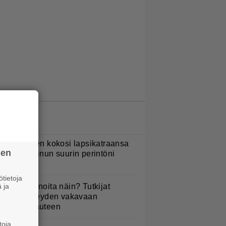
LUETUIMMAT JUTUT
ani Sievinen kokosi lapsikatraansa
sen
hteen – ”Minun suurin perintöni
eille”
tietoja
 ja
yötkö perunoita näin? Tutkijat
öysivät yhteyden vakavaan
ansansairauteen
toja