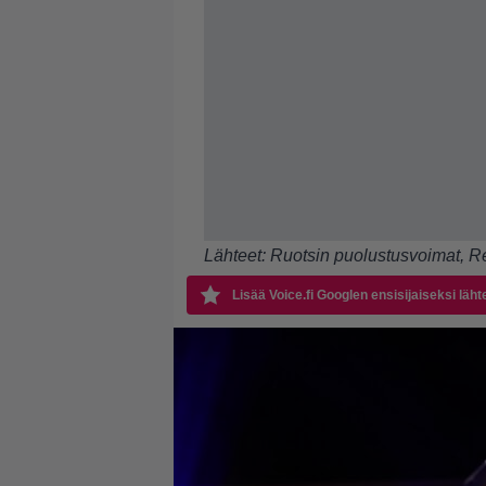
Lähteet:
Ruotsin puolustusvoimat
,
Re
Lisää Voice.fi Googlen ensisijaiseksi läht