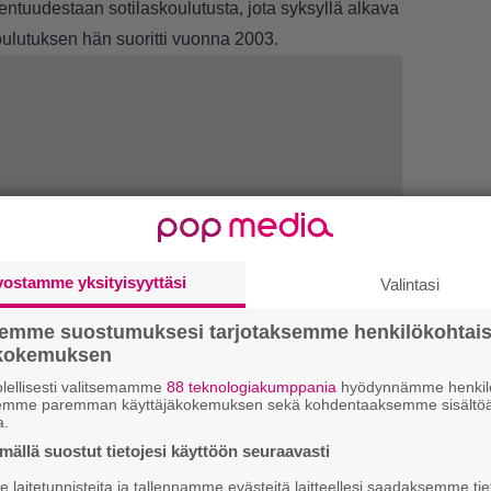
entuudestaan sotilaskoulutusta, jota syksyllä alkava
oulutuksen hän suoritti vuonna 2003.
vostamme yksityisyyttäsi
Valintasi
1.
J
semme suostumuksesi tarjotaksemme henkilökohtai
y
ökokemuksen
h
lellisesti valitsemamme
88 teknologiakumppania
hyödynnämme henkilö
2.
semme paremman käyttäjäkokemuksen sekä kohdentaaksemme sisältöä
S
a.
l
k
ällä suostut tietojesi käyttöön seuraavasti
laitetunnisteita ja tallennamme evästeitä laitteellesi saadaksemme tie