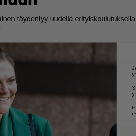
uluun
en täydentyy uudella erityiskoulutuksella
5
J
y
S
y
E
e