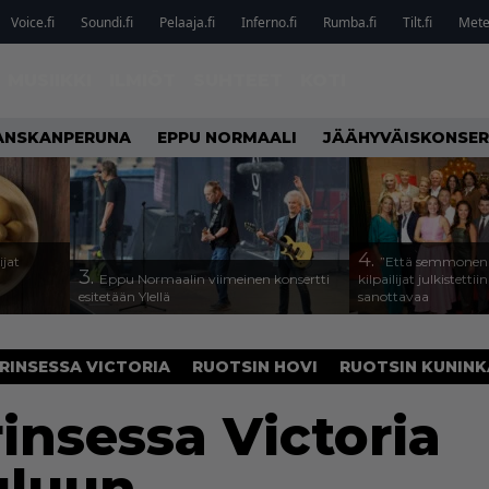
Voice.fi
Soundi.fi
Pelaaja.fi
Inferno.fi
Rumba.fi
Tilt.fi
Metel
MUSIIKKI
ILMIÖT
SUHTEET
KOTI
ANSKANPERUNA
EPPU NORMAALI
JÄÄHYVÄISKONSER
4.
ijat
”Että semmonen s
3.
Eppu Normaalin viimeinen konsertti
kilpailijat julkistettii
esitetään Ylellä
sanottavaa
RINSESSA VICTORIA
RUOTSIN HOVI
RUOTSIN KUNINK
nsessa Victoria