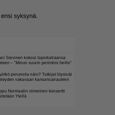
 ensi syksynä.
LUETUIMMAT NYT
ani Sievinen kokosi lapsikatraansa
hteen – ”Minun suurin perintöni heille”
yötkö perunoita näin? Tutkijat löysivät
hteyden vakavaan kansansairauteen
ppu Normaalin viimeinen konsertti
sitetään Ylellä