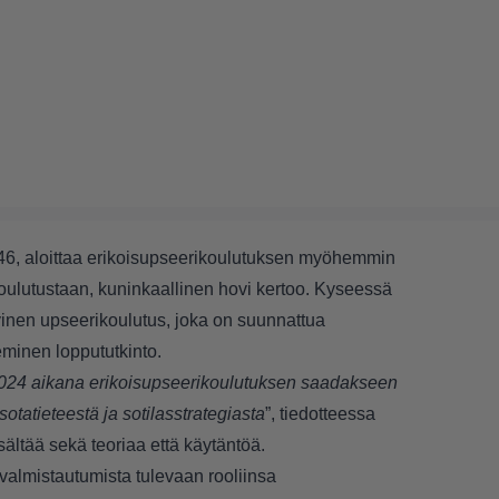
 46, aloittaa erikoisupseerikoulutuksen myöhemmin
ulutustaan, kuninkaallinen hovi kertoo. Kyseessä
inen upseerikoulutus, joka on suunnattua
eeminen loppututkinto.
2024 aikana erikoisupseerikoulutuksen saadakseen
tatieteestä ja sotilasstrategiasta
”, tiedotteessa
sältää sekä teoriaa että käytäntöä.
almistautumista tulevaan rooliinsa