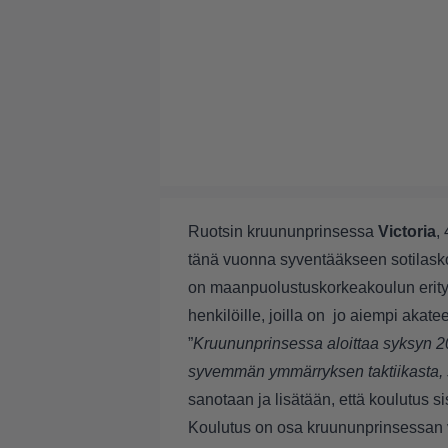
Ruotsin kruununprinsessa
Victoria
,
tänä vuonna syventääkseen sotilasko
on maanpuolustuskorkeakoulun erity
henkilöille, joilla on jo aiempi akat
”
Kruununprinsessa aloittaa syksyn 
syvemmän ymmärryksen taktiikasta, so
sanotaan ja lisätään, että koulutus si
Koulutus on osa kruununprinsessan v