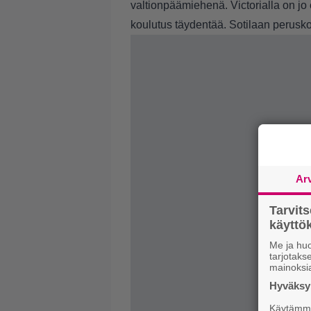
valtionpäämiehenä. Victorialla on jo 
koulutus täydentää. Sotilaan perusk
Ar
Tarvit
käytt
Me ja huo
tarjotak
mainoksi
Hyväksym
Käytämme 