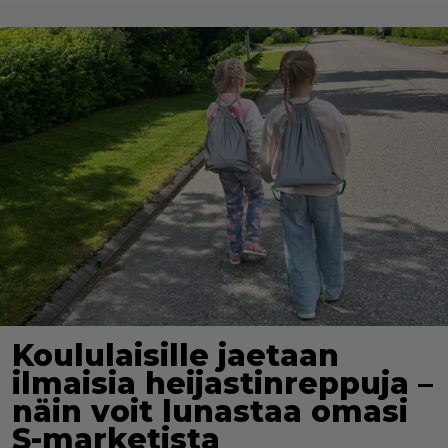
Koululaisille jaetaan
ilmaisia heijastinreppuja –
näin voit lunastaa omasi
S-marketista