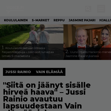
KOULULAINEN
S-MARKET
REPPU
JASMINE PAJARI
HJALL
1.
Koululaisille jaetaan ilmaisia
2.
heijastinreppuja – näin voit lunastaa
Uuno: Hjallis Harkimo menee
omasi S-marketista
Jasmine Pajarin kanssa
JUSSI RAINIO
VAIN ELÄMÄÄ
"Siitä on jäänyt sisälle
hirveä haava" – Jussi
Rainio avautuu
lapsuudestaan Vain