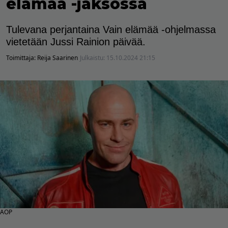
elämää -jaksossa
Tulevana perjantaina Vain elämää -ohjelmassa
vietetään Jussi Rainion päivää.
Toimittaja:
Reija Saarinen
Julkaistu:
15.10.2024 21:15
AOP