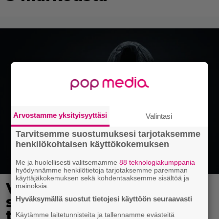
Arvostamme yksityisyyttäsi
Valintasi
Tarvitsemme suostumuksesi tarjotaksemme
henkilökohtaisen käyttökokemuksen
Me ja huolellisesti valitsemamme
88 teknologiakumppania
hyödynnämme henkilötietoja tarjotaksemme paremman
käyttäjäkokemuksen sekä kohdentaaksemme sisältöä ja
Viikatemiehen asussa
mainoksia.
sairaalan katolla
Hyväksymällä suostut tietojesi käyttöön seuraavasti
tuijottaneelle
Käytämme laitetunnisteita ja tallennamme evästeitä