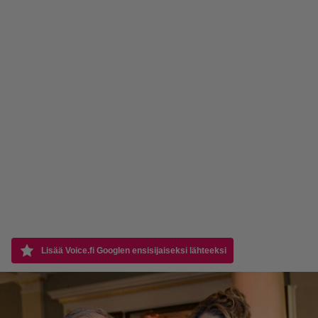
Lisää Voice.fi Googlen ensisijaiseksi lähteeksi