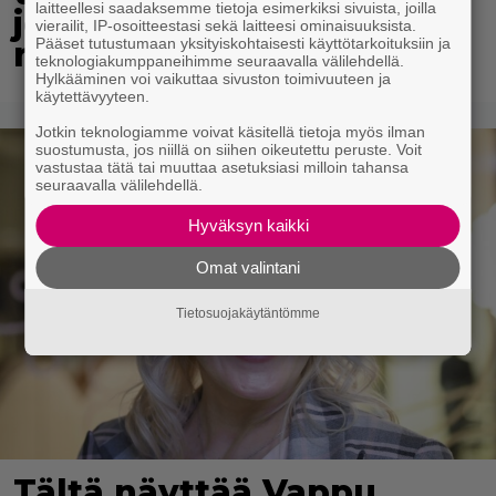
laitteellesi saadaksemme tietoja esimerkiksi sivuista, joilla
jekkujätkälle saapui
vierailit, IP-osoitteestasi sekä laitteesi ominaisuuksista.
Pääset tutustumaan yksityiskohtaisesti käyttötarkoituksiin ja
noutaja
teknologiakumppaneihimme seuraavalla välilehdellä.
Hylkääminen voi vaikuttaa sivuston toimivuuteen ja
käytettävyyteen.
Jotkin teknologiamme voivat käsitellä tietoja myös ilman
suostumusta, jos niillä on siihen oikeutettu peruste. Voit
vastustaa tätä tai muuttaa asetuksiasi milloin tahansa
seuraavalla välilehdellä.
Hyväksyn kaikki
Omat valintani
Tietosuojakäytäntömme
Tältä näyttää Vappu