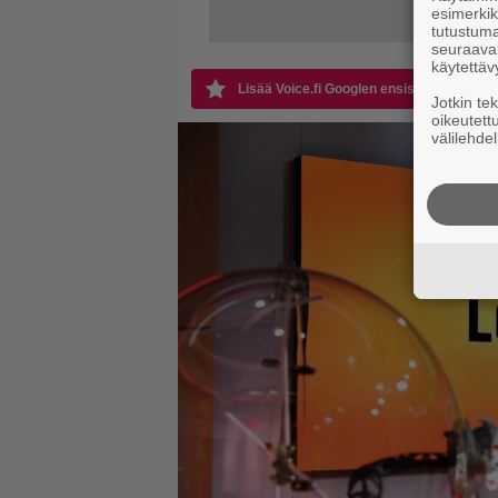
esimerkiks
tutustuma
seuraaval
käytettäv
Lisää Voice.fi Googlen ensisijaiseksi läht
Jotkin te
oikeutett
välilehdel