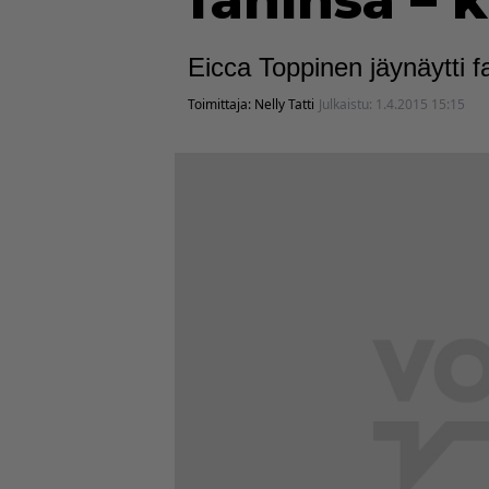
faninsa – 
Eicca Toppinen jäynäytti f
Toimittaja:
Nelly Tatti
Julkaistu:
1.4.2015 15:15