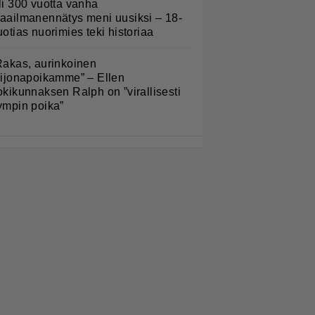
li 300 vuotta vanha
aailmanennätys meni uusiksi – 18-
uotias nuorimies teki historiaa
Rakas, aurinkoinen
eijonapoikamme” – Ellen
okikunnaksen Ralph on ”virallisesti
ympin poika”