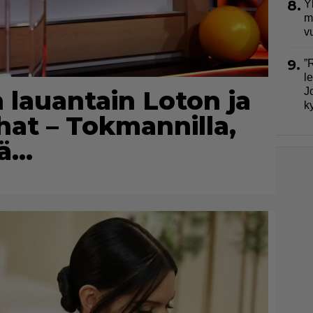
8.
Y
m
v
9.
”
l
n lauantain Loton ja
J
k
ahat – Tokmannilla,
sä…