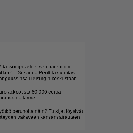
LUETUIMMAT NYT
Mitä isompi vehje, sen paremmin
ulkee” – Susanna Penttilä suuntasi
angbussinsa Helsingin keskustaan
urojackpotista 80 000 euroa
uomeen – tänne
yötkö perunoita näin? Tutkijat löysivät
hteyden vakavaan kansansairauteen