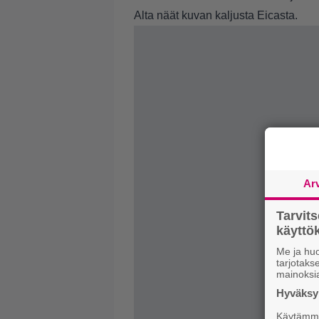
Alta näät kuvan kaljusta Eicasta.
Ar
Tarvit
käytt
Me ja huo
tarjotak
mainoksi
Hyväksym
Käytämme 