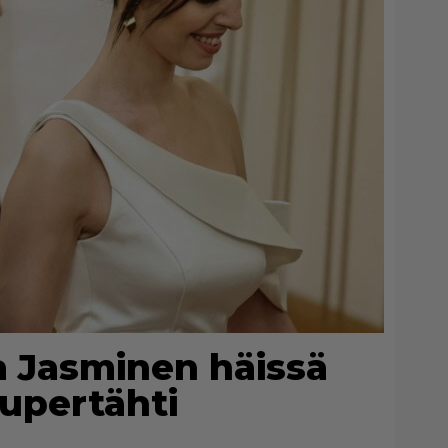
ja Jasminen häissä
upertähti