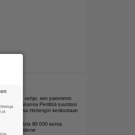
LUETUIMMAT JUTUT
sen
Mitä isompi vehje, sen paremmin
ulkee” – Susanna Penttilä suuntasi
tietoja
angbussinsa Helsingin keskustaan
 ja
urojackpotista 80 000 euroa
uomeen – tänne
toja