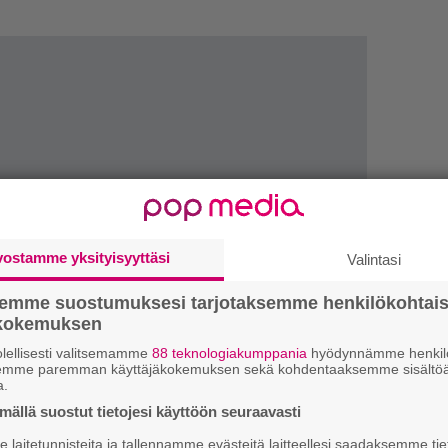
vostamme yksityisyyttäsi
Valintasi
semme suostumuksesi tarjotaksemme henkilökohtai
ökokemuksen
1.
”
k
lellisesti valitsemamme
88 teknologiakumppania
hyödynnämme henkilö
B
semme paremman käyttäjäkokemuksen sekä kohdentaaksemme sisältöä
a.
2.
ällä suostut tietojesi käyttöön seuraavasti
E
S
laitetunnisteita ja tallennamme evästeitä laitteellesi saadaksemme tie