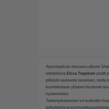
Apocalyptican seuraava albumi
Sha
odotellessa
Eicca Toppinen
päätti p
pitkästä vaaleasta tukastaan, mutta 
kuontalostaan yhtyeen facebook-sivu
hysteeriseksi.
Tarkempikatseinen voi kuitenkin huom
tarkoitetulla kuvanmuokkausohjelmal