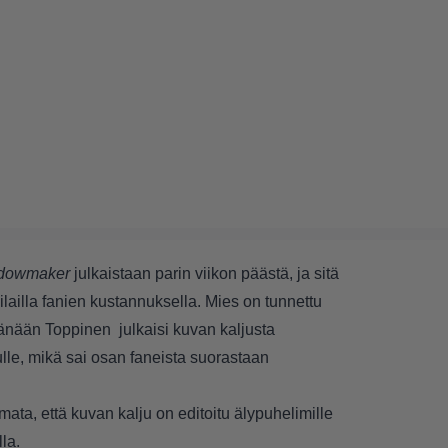
dowmaker
julkaistaan parin viikon päästä, ja sitä
ilailla fanien kustannuksella. Mies on tunnettu
tänään Toppinen julkaisi kuvan kaljusta
lle, mikä sai osan faneista suorastaan
ata, että kuvan kalju on editoitu älypuhelimille
la.