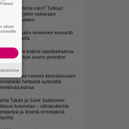
. Pääset
e
yötkö perunoita näin? Tutkijat
öysivät yhteyden vakavaan
ansansairauteen
n siihen
uraavalla
ppu Normaalin viimeinen konsertti
sitetään Ylellä
ani Sievinen kokosi lapsikatraansa
hteen – ”Minun suurin perintöni
eille”
äytäntömme
ohjois-Korea neuvoo kansalaisiaan
elviämään helteistä syömällä
iilentävää koiraa
arita Tykän ja Sami Saikkosen
akkaus kukoistaa – vähäpukeista
empeilyä ja leveitä virnistyksiä
iturilla