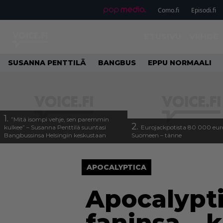
Como.fi
Episodi.fi
ETUSIVU
VIIHDE
SUSANNA PENTTILÄ
BANGBUS
EPPU NORMAALI
1.
”Mitä isompi vehje, sen paremmin
2.
kulkee” – Susanna Penttilä suuntasi
Eurojackpotista 80 000 eur
Bangbussinsa Helsingin keskustaan
Suomeen – tänne
APOCALYPTICA
Apocalypti