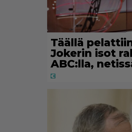
Täällä pelattii
Jokerin isot r
ABC:lla, netis