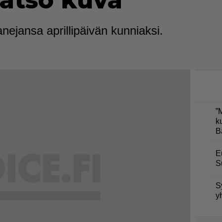
katso kuva
anejansa aprillipäivän kunniaksi.
”
k
B
E
S
S
y