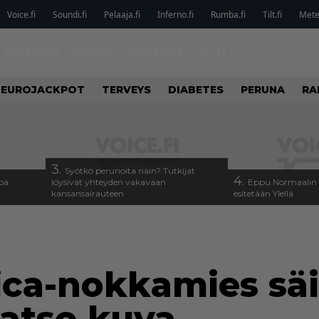
Voice.fi
Soundi.fi
Pelaaja.fi
Inferno.fi
Rumba.fi
Tilt.fi
Metel
MUSIIKKI
ILMIÖT
SUHTEET
KOTI
EUROJACKPOT
TERVEYS
DIABETES
PERUNA
RA
3.
Syötkö perunoita näin? Tutkijat
4.
oa
löysivät yhteyden vakavaan
Eppu Normaalin v
kansansairauteen
esitetään Ylellä
ca-nokkamies säi