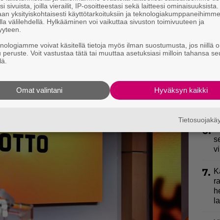
i sivuista, joilla vierailit, IP-osoitteestasi sekä laitteesi ominaisuuksista
3.
an yksityiskohtaisesti käyttötarkoituksiin ja teknologiakumppaneihimm
S
la välilehdellä. Hylkääminen voi vaikuttaa sivuston toimivuuteen ja
l
yyteen.
k
eeksi
knologiamme voivat käsitellä tietoja myös ilman suostumusta, jos niillä o
u peruste. Voit vastustaa tätä tai muuttaa asetuksiasi milloin tahansa se
4.
E
lä.
e
5.
J
Omat valintani
Hyväksyn kaikki
y
h
Tietosuojak
6.
P
s
v
7.
K
r
h
la