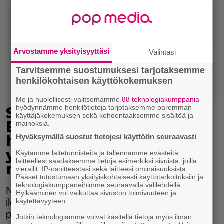
Arvostamme yksityisyyttäsi
Valintasi
Tarvitsemme suostumuksesi tarjotaksemme
henkilökohtaisen käyttökokemuksen
Me ja huolellisesti valitsemamme
88 teknologiakumppania
hyödynnämme henkilötietoja tarjotaksemme paremman
Salatut elämät -näyttelijä
käyttäjäkokemuksen sekä kohdentaaksemme sisältöä ja
Emma Nopanen saa
mainoksia.
haastaa itseään töissä –
Hyväksymällä suostut tietojesi käyttöön seuraavasti
yksi kohtaus vaati
Käytämme laitetunnisteita ja tallennamme evästeitä
laitteellesi saadaksemme tietoja esimerkiksi sivuista, joilla
rutkasti taustatyötä
vierailit, IP-osoitteestasi sekä laitteesi ominaisuuksista.
Pääset tutustumaan yksityiskohtaisesti käyttötarkoituksiin ja
teknologiakumppaneihimme seuraavalla välilehdellä.
Nella Tammista näyttelevä Emma Nopanen
Hylkääminen voi vaikuttaa sivuston toimivuuteen ja
käytettävyyteen.
iloitsee, että merkittävään kohtaukseen
panostettiin.
Jotkin teknologiamme voivat käsitellä tietoja myös ilman