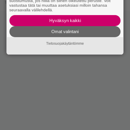
suostumusta, jos niillä on siihen oikeutettu peruste. Voit
18.8.2021 20:15
vastustaa tätä tai muuttaa asetuksiasi milloin tahansa
seuraavalla välilehdellä.
Hyväksyn kaikki
Omat valintani
Tietosuojakäytäntömme