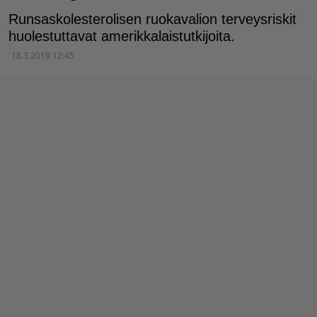
Runsaskolesterolisen ruokavalion terveysriskit
huolestuttavat amerikkalaistutkijoita.
18.3.2019 12:45