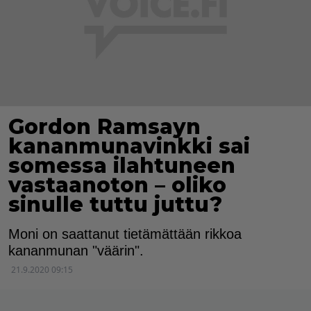
Gordon Ramsayn
kananmunavinkki sai
somessa ilahtuneen
vastaanoton – oliko
sinulle tuttu juttu?
Moni on saattanut tietämättään rikkoa
kananmunan "väärin".
21.9.2020 09:15