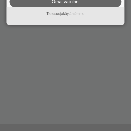
Omat valintani
Tietosuojakäytäntömme