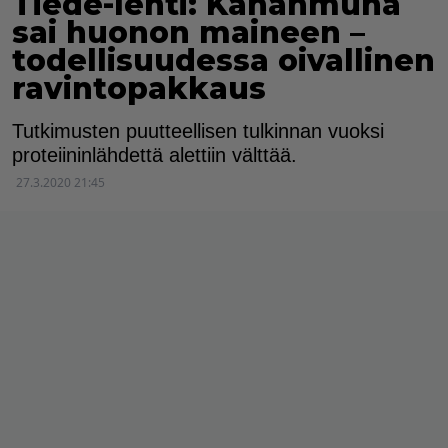
Tiede-lehti: Kananmuna
sai huonon maineen –
todellisuudessa oivallinen
ravintopakkaus
Tutkimusten puutteellisen tulkinnan vuoksi
proteiininlähdettä alettiin välttää.
27.3.2020 21:45