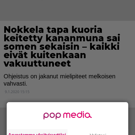
Nokkela tapa kuoria
keitetty kananmuna sai
somen sekaisin – kaikki
eivät kuitenkaan
vakuuttuneet
Ohjeistus on jakanut mielipiteet melkoisen
vahvasti.
9.1.2020 15:15
Arvostamme yksityisyyttäsi