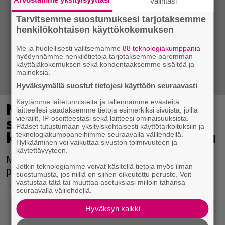
Valintasi
Tarvitsemme suostumuksesi tarjotaksemme
henkilökohtaisen käyttökokemuksen
Me ja huolellisesti valitsemamme
88 teknologiakumppania
hyödynnämme henkilötietoja tarjotaksemme paremman
käyttäjäkokemuksen sekä kohdentaaksemme sisältöä ja
mainoksia.
Hyväksymällä suostut tietojesi käyttöön seuraavasti
Käytämme laitetunnisteita ja tallennamme evästeitä
Muutamalla niksillä
laitteellesi saadaksemme tietoja esimerkiksi sivuista, joilla
vierailit, IP-osoitteestasi sekä laitteesi ominaisuuksista.
syntyy taivaallinen
Pääset tutustumaan yksityiskohtaisesti käyttötarkoituksiin ja
kokkeli – kokeile ja ihastu
teknologiakumppaneihimme seuraavalla välilehdellä.
Hylkääminen voi vaikuttaa sivuston toimivuuteen ja
käytettävyyteen.
Muutaman simppelin keinon avulla
Jotkin teknologiamme voivat käsitellä tietoja myös ilman
peruskokkelista saa loihdittua herkullisen.
suostumusta, jos niillä on siihen oikeutettu peruste. Voit
vastustaa tätä tai muuttaa asetuksiasi milloin tahansa
31.8.2019 08:15
seuraavalla välilehdellä.
Hyväksyn kaikki