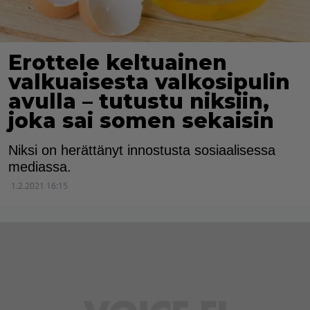
Erottele keltuainen
valkuaisesta valkosipulin
avulla – tutustu niksiin,
joka sai somen sekaisin
Niksi on herättänyt innostusta sosiaalisessa
mediassa.
1.2.2021 16:15