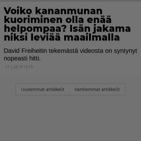
Voiko kananmunan
kuoriminen olla enää
helpompaa? Isän jakama
niksi leviää maailmalla
David Freiheitin tekemästä videosta on syntynyt
nopeasti hitti.
17.1.2019 12:15
Artikkelien
Uudemmat artikkelit
Vanhemmat artikkelit
selaus