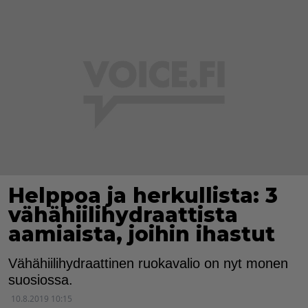
Helppoa ja herkullista: 3
vähähiilihydraattista
aamiaista, joihin ihastut
Vähähiilihydraattinen ruokavalio on nyt monen
suosiossa.
10.8.2019 10:15