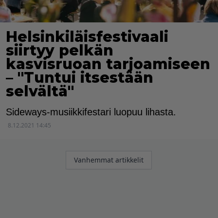
Helsinkiläisfestivaali
siirtyy pelkän
kasvisruoan tarjoamiseen
– "Tuntui itsestään
selvältä"
Sideways-musiikkifestari luopuu lihasta.
8.12.2021 14:45
Artikkelien
Vanhemmat artikkelit
selaus