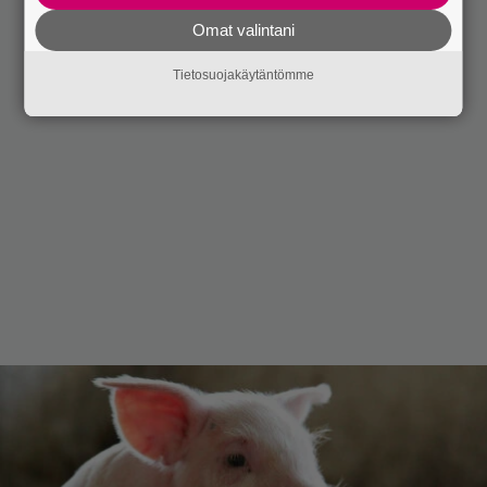
Omat valintani
Tietosuojakäytäntömme