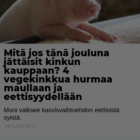
Mitä jos tänä jouluna
jättäisit kinkun
kauppaan? 4
vegekinkkua hurmaa
maullaan ja
eettisyydellään
Moni valitsee kasvisvaihtoehdon eettisistä
syistä.
19.12.2022 20:15