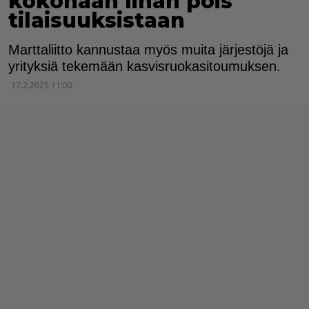
kokonaan lihan pois
tilaisuuksistaan
Marttaliitto kannustaa myös muita järjestöjä ja
yrityksiä tekemään kasvisruokasitoumuksen.
17.2.2025 11:00