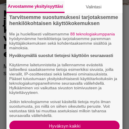
Arvostamme yksityisyyttäsi
Valintasi
Mitä jos tänä jouluna
Tarvitsemme suostumuksesi tarjotaksemme
jättäisit kinkun
henkilökohtaisen käyttökokemuksen
kauppaan? 4
Me ja huolellisesti valitsemamme
88 teknologiakumppania
vegekinkkua hurmaa
hyödynnämme henkilötietoja tarjotaksemme paremman
maullaan ja
käyttäjäkokemuksen sekä kohdentaaksemme sisältöä ja
mainoksia.
eettisyydellään
Hyväksymällä suostut tietojesi käyttöön seuraavasti
Käytämme laitetunnisteita ja tallennamme evästeitä
Moni valitsee kasvisvaihtoehdon eettisistä
laitteellesi saadaksemme tietoja esimerkiksi sivuista, joilla
syistä.
vierailit, IP-osoitteestasi sekä laitteesi ominaisuuksista.
Pääset tutustumaan yksityiskohtaisesti käyttötarkoituksiin ja
17.12.2023 12:15
teknologiakumppaneihimme seuraavalla välilehdellä.
Hylkääminen voi vaikuttaa sivuston toimivuuteen ja
käytettävyyteen.
Jotkin teknologiamme voivat käsitellä tietoja myös ilman
suostumusta, jos niillä on siihen oikeutettu peruste. Voit
vastustaa tätä tai muuttaa asetuksiasi milloin tahansa
seuraavalla välilehdellä.
Hyväksyn kaikki