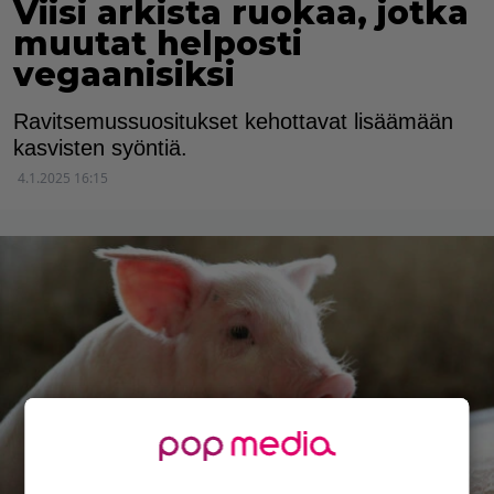
Viisi arkista ruokaa, jotka
muutat helposti
vegaanisiksi
Ravitsemussuositukset kehottavat lisäämään
kasvisten syöntiä.
4.1.2025 16:15