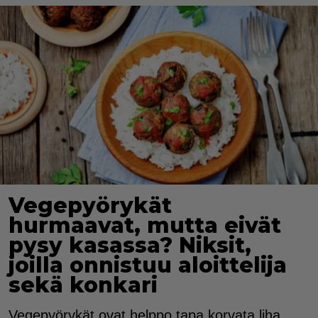
Vegepyörykät
hurmaavat, mutta eivät
pysy kasassa? Niksit,
joilla onnistuu aloittelija
sekä konkari
Vegepyörykät ovat helppo tapa korvata liha