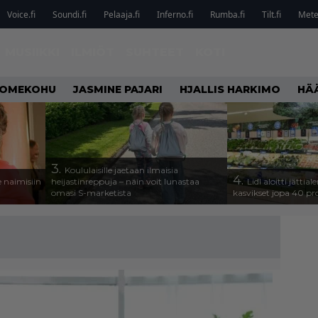
Voice.fi
Soundi.fi
Pelaaja.fi
Inferno.fi
Rumba.fi
Tilt.fi
Metel
MUSIIKKI
ILMIÖT
SUHTEET
KOTI
OMEKOHU
JASMINE PAJARI
HJALLIS HARKIMO
HÄ
3.
Koululaisille jaetaan ilmaisia
4.
 naimisiin
heijastinreppuja – näin voit lunastaa
Lidl aloitti jätti
omasi S-marketista
kasvikset jopa 40 pr