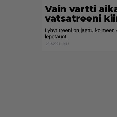
Vain vartti aik
vatsatreeni kii
Lyhyt treeni on jaettu kolmeen o
lepotauot.
23.5.2021 19:15