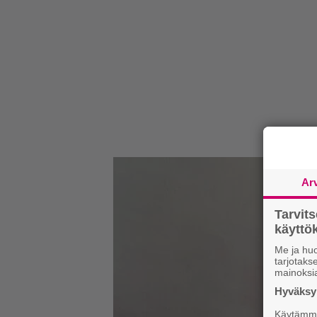
Ar
Tarvit
käytt
Me ja huo
tarjotak
mainoksi
Hyväksym
Käytämme 