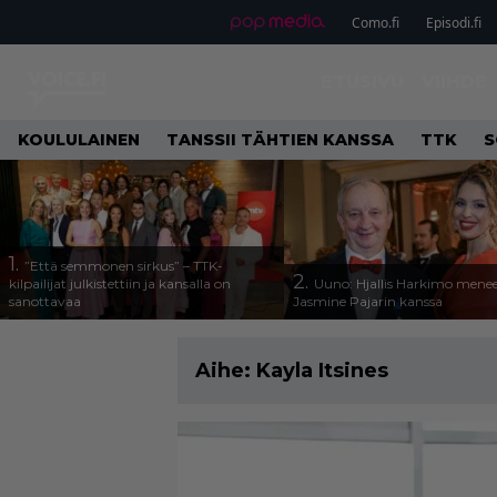
Como.fi
Episodi.fi
ETUSIVU
VIIHDE
KOULULAINEN
TANSSII TÄHTIEN KANSSA
TTK
S
1.
”Että semmonen sirkus” – TTK-
2.
kilpailijat julkistettiin ja kansalla on
Uuno: Hjallis Harkimo menee
sanottavaa
Jasmine Pajarin kanssa
Aihe:
Kayla Itsines