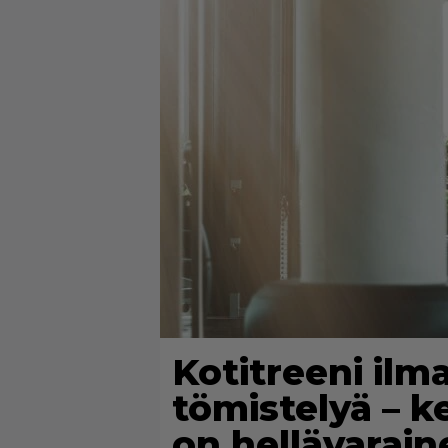
Kotitreeni ilm
tömistelyä – 
on hellävarain