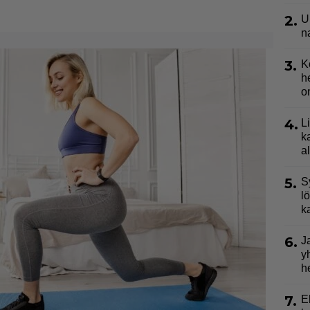
2.
U
n
3.
K
h
o
4.
L
k
a
5.
S
l
k
6.
J
y
h
7.
E