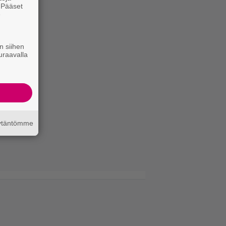
. Pääset
e
n siihen
uraavalla
äytäntömme