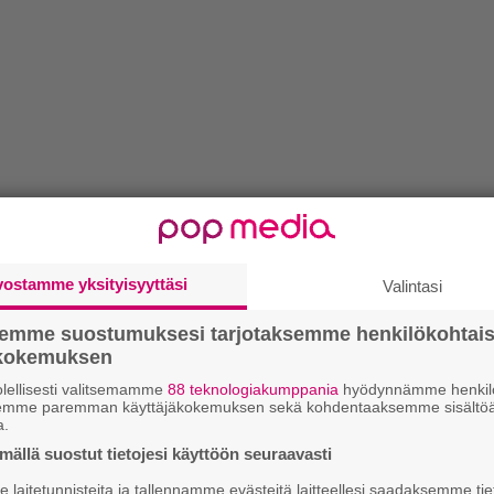
vostamme yksityisyyttäsi
Valintasi
semme suostumuksesi tarjotaksemme henkilökohtai
ökokemuksen
lellisesti valitsemamme
88 teknologiakumppania
hyödynnämme henkilö
semme paremman käyttäjäkokemuksen sekä kohdentaaksemme sisältöä
a.
ällä suostut tietojesi käyttöön seuraavasti
laitetunnisteita ja tallennamme evästeitä laitteellesi saadaksemme tie