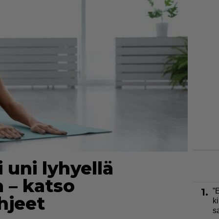
uni lyhyellä
 – katso
1.
”
hjeet
ki
s