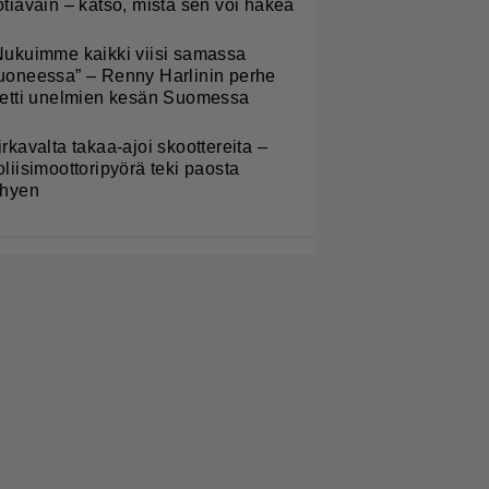
otiavain – katso, mistä sen voi hakea
Nukuimme kaikki viisi samassa
uoneessa” – Renny Harlinin perhe
ietti unelmien kesän Suomessa
irkavalta takaa-ajoi skoottereita –
oliisimoottoripyörä teki paosta
yhyen