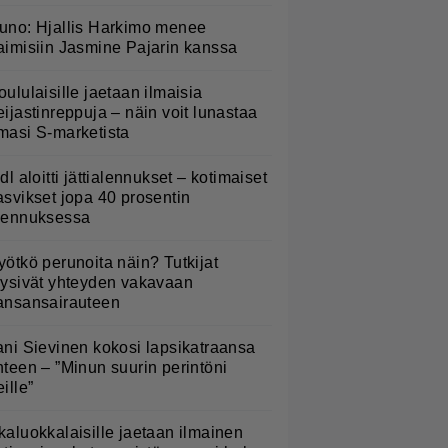
uno: Hjallis Harkimo menee
aimisiin Jasmine Pajarin kanssa
oululaisille jaetaan ilmaisia
eijastinreppuja – näin voit lunastaa
masi S-marketista
idl aloitti jättialennukset – kotimaiset
asvikset jopa 40 prosentin
lennuksessa
yötkö perunoita näin? Tutkijat
öysivät yhteyden vakavaan
ansansairauteen
ani Sievinen kokosi lapsikatraansa
hteen – ”Minun suurin perintöni
eille”
kaluokkalaisille jaetaan ilmainen