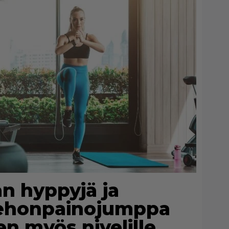
an hyppyjä ja
kehonpainojumppa
en myös nivelille