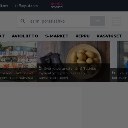
i.net
Leffatykki.com
Etsi
ÄT
AVIOLIITTO
S-MARKET
REPPU
KASVIKSET
5.
Syötkö perunoita näin? Tutkijat
6.
alennukset – kotimaiset
löysivät yhteyden vakavaan
Ekaluo
osentin alennuksessa
kansansairauteen
kotiavain