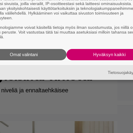
i sivuista, joilla vierailit, IP-osoitteestasi sekä laitteesi ominaisuuksista
an yksityiskohtaisesti käyttötarkoituksiin ja teknologiakumppaneihimm
la välilehdellä. Hylkääminen voi vaikuttaa sivuston toimivuuteen ja
yyteen.
knologiamme voivat käsitellä tietoja myös ilman suostumusta, jos niillä o
u peruste. Voit vastustaa tätä tai muuttaa asetuksiasi milloin tahansa se
lä.
 tiedätkö oikean
Omat valintani
Hyväksyn kaikki
an? Valmentaja
yleisintä virhettä
Tietosuojak
niveliä ja ennaltaehkäisee