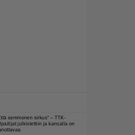
LUETUIMMAT JUTUT
Että semmonen sirkus” – TTK-
lpailijat julkistettiin ja kansalla on
anottavaa