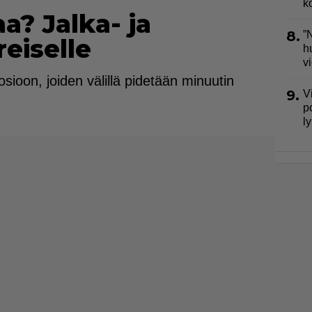
k
aa? Jalka- ja
8.
”
reiselle
h
v
sioon, joiden välillä pidetään minuutin
9.
V
p
l