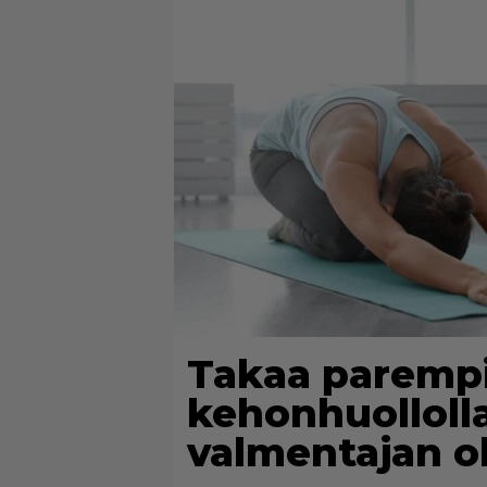
Takaa parempi 
kehonhuollolla
valmentajan o