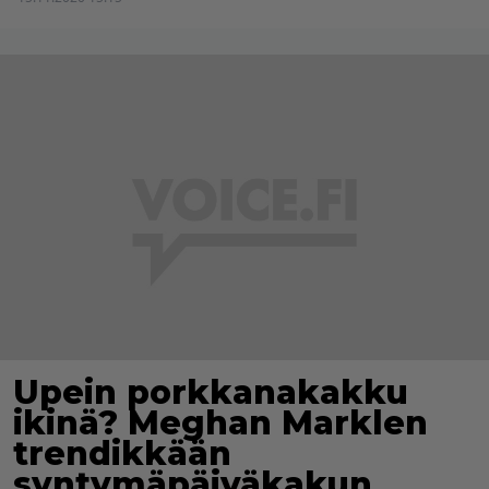
Upein porkkanakakku
ikinä? Meghan Marklen
trendikkään
syntymäpäiväkakun