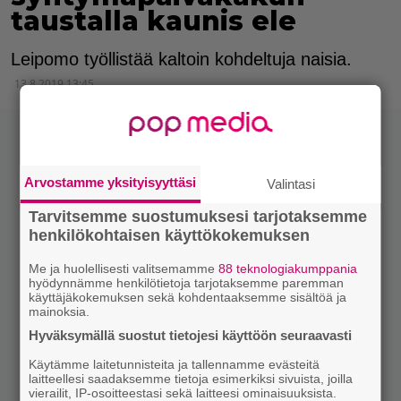
taustalla kaunis ele
Leipomo työllistää kaltoin kohdeltuja naisia.
13.8.2019 13:45
Arvostamme yksityisyyttäsi
Valintasi
Tarvitsemme suostumuksesi tarjotaksemme
henkilökohtaisen käyttökokemuksen
Me ja huolellisesti valitsemamme
88 teknologiakumppania
hyödynnämme henkilötietoja tarjotaksemme paremman
käyttäjäkokemuksen sekä kohdentaaksemme sisältöä ja
mainoksia.
Hyväksymällä suostut tietojesi käyttöön seuraavasti
Käytämme laitetunnisteita ja tallennamme evästeitä
laitteellesi saadaksemme tietoja esimerkiksi sivuista, joilla
vierailit, IP-osoitteestasi sekä laitteesi ominaisuuksista.