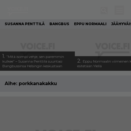
SUSANNA PENTTILÄ
BANGBUS
EPPU NORMAALI
JÄÄHYVÄI
1.
”Mitä isompi vehje, sen paremmin
2.
kulkee” – Susanna Penttilä suuntasi
Eppu Normaalin viimeinen k
Bangbussinsa Helsingin keskustaan
esitetään Ylellä
Aihe:
porkkanakakku