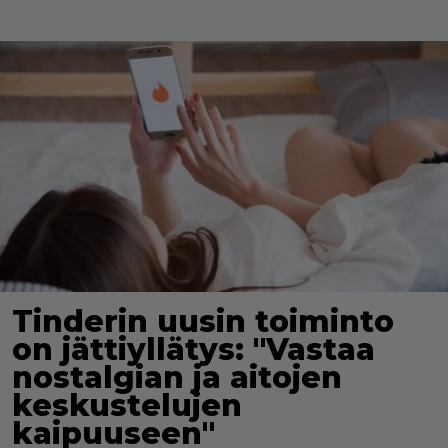
Tinderin uusin toiminto
on jättiyllätys: "Vastaa
nostalgian ja aitojen
keskustelujen
kaipuuseen"