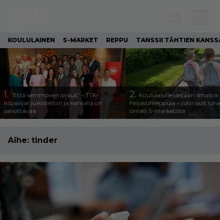
KOULULAINEN
S-MARKET
REPPU
TANSSII TÄHTIEN KANSS
1.
2.
”Että semmonen sirkus” – TTK-
Koululaisille jaetaan ilmaisia
kilpailijat julkistettiin ja kansalla on
heijastinreppuja – näin voit lun
sanottavaa
omasi S-marketista
Aihe:
tinder