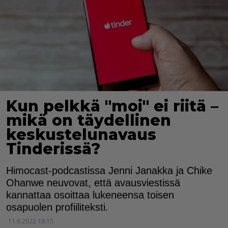
Kun pelkkä "moi" ei riitä –
mikä on täydellinen
keskustelunavaus
Tinderissä?
Himocast-podcastissa Jenni Janakka ja Chike
Ohanwe neuvovat, että avausviestissä
kannattaa osoittaa lukeneensa toisen
osapuolen profiiliteksti.
11.9.2022 19:15