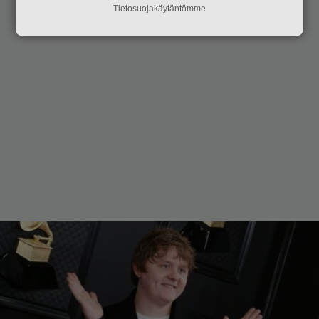
Tietosuojakäytäntömme