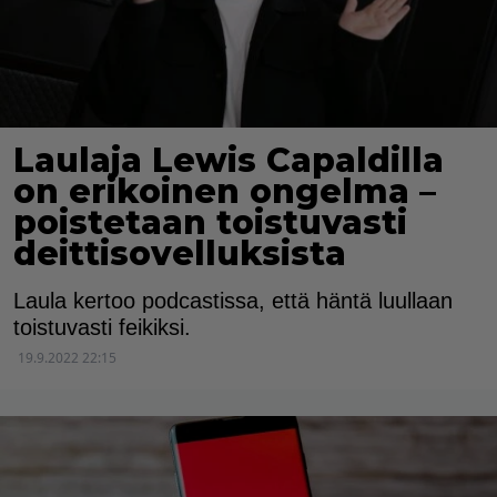
Laulaja Lewis Capaldilla
on erikoinen ongelma –
poistetaan toistuvasti
deittisovelluksista
Laula kertoo podcastissa, että häntä luullaan
toistuvasti feikiksi.
19.9.2022 22:15