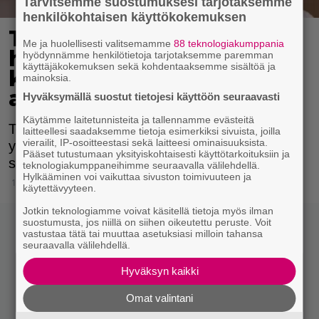
Tarvitsemme suostumuksesi tarjotaksemme
henkilökohtaisen käyttökokemuksen
Tökkiikö nettideittailu? 3
Me ja huolellisesti valitsemamme
88 teknologiakumppania
helppoa vinkkiä Tinder-
hyödynnämme henkilötietoja tarjotaksemme paremman
käyttäjäkokemuksen sekä kohdentaaksemme sisältöä ja
keskusteluiden
mainoksia.
aloittamiseen
Hyväksymällä suostut tietojesi käyttöön seuraavasti
Käytämme laitetunnisteita ja tallennamme evästeitä
Toisinaan keskustelun aloittaminen ja
laitteellesi saadaksemme tietoja esimerkiksi sivuista, joilla
vierailit, IP-osoitteestasi sekä laitteesi ominaisuuksista.
ylläpitäminen netissä voi olla haastavaa, mutta
Pääset tutustumaan yksityiskohtaisesti käyttötarkoituksiin ja
sen ei tarvitse olla sitä.
teknologiakumppaneihimme seuraavalla välilehdellä.
Hylkääminen voi vaikuttaa sivuston toimivuuteen ja
18.4.2023 19:15
käytettävyyteen.
Jotkin teknologiamme voivat käsitellä tietoja myös ilman
suostumusta, jos niillä on siihen oikeutettu peruste. Voit
vastustaa tätä tai muuttaa asetuksiasi milloin tahansa
seuraavalla välilehdellä.
Hyväksyn kaikki
Omat valintani