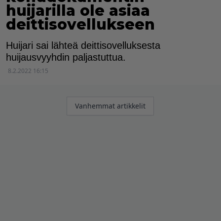
huijarilla ole asiaa
deittisovellukseen
Huijari sai lähteä deittisovelluksesta
huijausvyyhdin paljastuttua.
8.2.2022 16:15
Artikkelien
Vanhemmat artikkelit
selaus