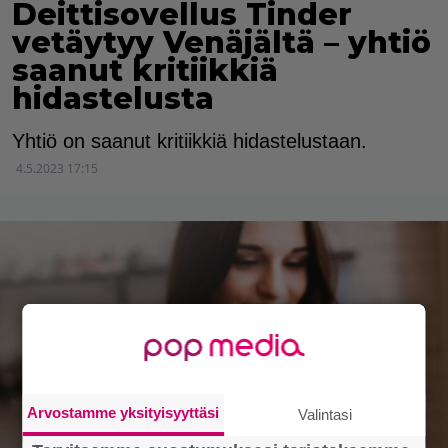
Deittisovellus Tinder
vetäytyy Venäjältä – yhtiö
saanut kritiikkiä
hidastelusta
Yhtiö on saanut kritiikkiä hidastelustaan.
4.5.2023 17:15
Arvostamme yksityisyyttäsi
Valintasi