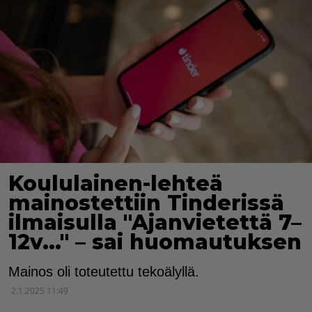
Koululainen-lehteä
mainostettiin Tinderissä
ilmaisulla "Ajanvietettä 7–
12v…" – sai huomautuksen
Mainos oli toteutettu tekoälyllä.
2.1.2025 11:49