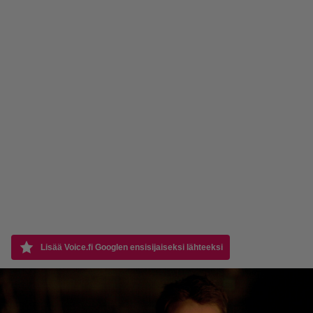
Lisää Voice.fi Googlen ensisijaiseksi lähteeksi