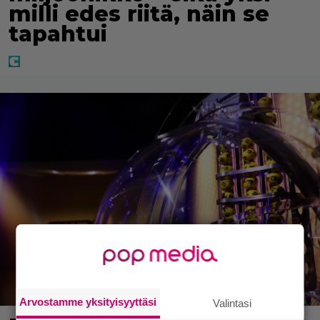
milli edes riitä, näin se
tapahtui
Arvostamme yksityisyyttäsi
Valintasi