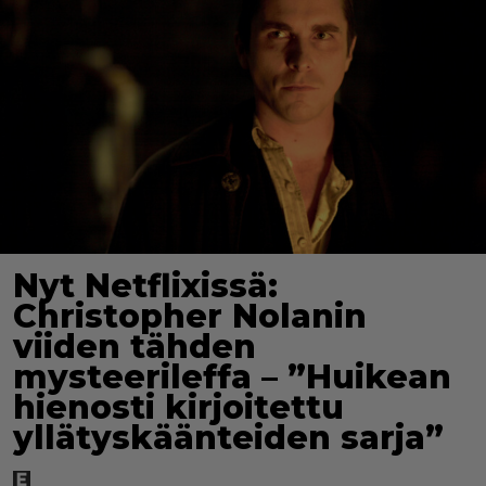
Nyt Netflixissä:
Christopher Nolanin
viiden tähden
mysteerileffa – ”Huikean
hienosti kirjoitettu
yllätyskäänteiden sarja”