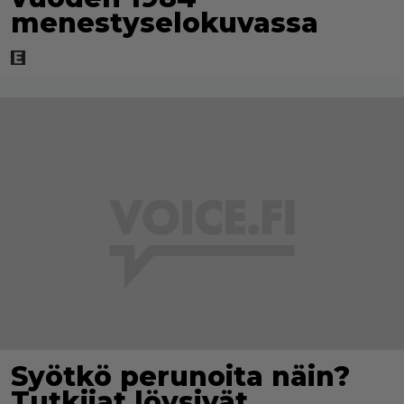
menestyselokuvassa
Syötkö perunoita näin?
Tutkijat löysivät