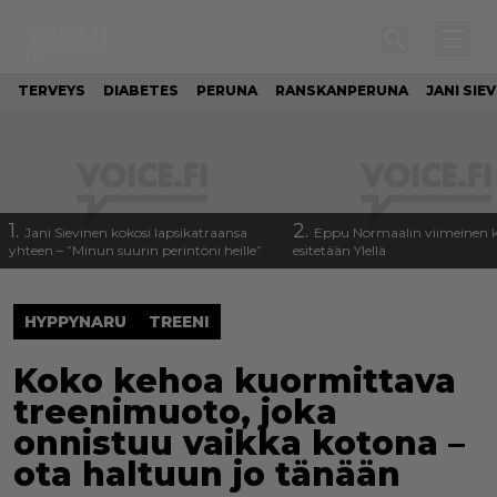
TERVEYS
DIABETES
PERUNA
RANSKANPERUNA
JANI SIE
1.
2.
Jani Sievinen kokosi lapsikatraansa
Eppu Normaalin viimeinen k
yhteen – ”Minun suurin perintöni heille”
esitetään Ylellä
HYPPYNARU
TREENI
Koko kehoa kuormittava
treenimuoto, joka
onnistuu vaikka kotona –
ota haltuun jo tänään