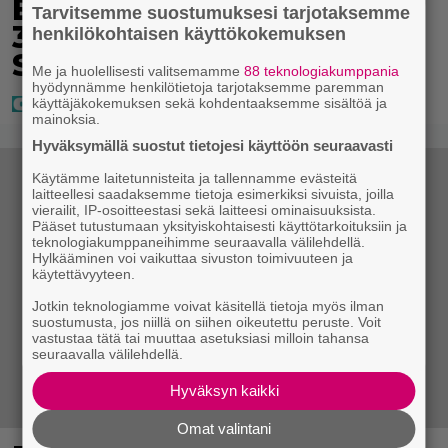
Eurojackpotissa poksahti
Tarvitsemme suostumuksesi tarjotaksemme
32,7 miljoonaa, ja tänne
henkilökohtaisen käyttökokemuksen
Suomen isoin voitto meni
Me ja huolellisesti valitsemamme
88 teknologiakumppania
hyödynnämme henkilötietoja tarjotaksemme paremman
käyttäjäkokemuksen sekä kohdentaaksemme sisältöä ja
mainoksia.
Hyväksymällä suostut tietojesi käyttöön seuraavasti
Käytämme laitetunnisteita ja tallennamme evästeitä
laitteellesi saadaksemme tietoja esimerkiksi sivuista, joilla
vierailit, IP-osoitteestasi sekä laitteesi ominaisuuksista.
Pääset tutustumaan yksityiskohtaisesti käyttötarkoituksiin ja
teknologiakumppaneihimme seuraavalla välilehdellä.
Hylkääminen voi vaikuttaa sivuston toimivuuteen ja
käytettävyyteen.
Jotkin teknologiamme voivat käsitellä tietoja myös ilman
suostumusta, jos niillä on siihen oikeutettu peruste. Voit
vastustaa tätä tai muuttaa asetuksiasi milloin tahansa
seuraavalla välilehdellä.
Hyväksyn kaikki
Omat valintani