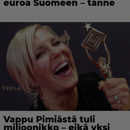
euroa Suomeen – tänne
Vappu Pimiästä tuli
miljoonikko – eikä yksi