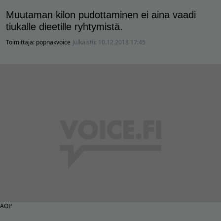
Muutaman kilon pudottaminen ei aina vaadi
tiukalle dieetille ryhtymistä.
Toimittaja:
popnakvoice
Julkaistu:
10.12.2018 17:45
AOP