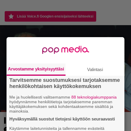
Lisää Voice.fi Googlen ensisijaiseksi lähteeksi
Arvostamme yksityisyyttäsi
Valintasi
Tarvitsemme suostumuksesi tarjotaksemme
henkilökohtaisen käyttökokemuksen
Me ja huolellisesti valitsemamme
88 teknologiakumppania
hyödynnämme henkilötietoja tarjotaksemme paremman
käyttäjäkokemuksen sekä kohdentaaksemme sisältöä ja
mainoksia.
Illalla tv:ssä: Uuno-
Hyväksymällä suostut tietojesi käyttöön seuraavasti
elokuva jossa käytettiin
Käytämme laitetunnisteita ja tallennamme evästeitä