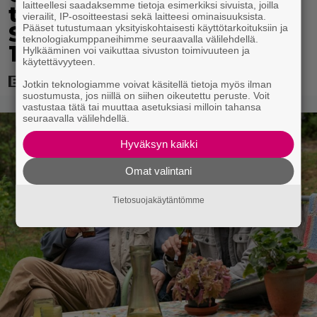
laitteellesi saadaksemme tietoja esimerkiksi sivuista, joilla
tietokonegrafiikkaa?
vierailit, IP-osoitteestasi sekä laitteesi ominaisuuksista.
Sellainen tehtiin vuonna
Pääset tutustumaan yksityiskohtaisesti käyttötarkoituksiin ja
teknologiakumppaneihimme seuraavalla välilehdellä.
1998
Hylkääminen voi vaikuttaa sivuston toimivuuteen ja
käytettävyyteen.
Jotkin teknologiamme voivat käsitellä tietoja myös ilman
suostumusta, jos niillä on siihen oikeutettu peruste. Voit
vastustaa tätä tai muuttaa asetuksiasi milloin tahansa
seuraavalla välilehdellä.
Hyväksyn kaikki
Omat valintani
Tietosuojakäytäntömme