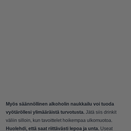
Myös säännöllinen alkoholin naukkailu voi tuoda
vyötäröllesi ylimääräistä turvotusta.
Jätä siis drinkit
väliin silloin, kun tavoittelet hoikempaa ulkomuotoa.
Huolehdi, että saat riittävästi lepoa ja unta.
Useat