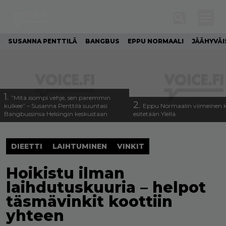
SUSANNA PENTTILÄ
BANGBUS
EPPU NORMAALI
JÄÄHYVÄI
1.
”Mitä isompi vehje, sen paremmin
2.
kulkee” – Susanna Penttilä suuntasi
Eppu Normaalin viimeinen k
Bangbussinsa Helsingin keskustaan
esitetään Ylellä
DIEETTI
LAIHTUMINEN
VINKIT
Hoikistu ilman
laihdutuskuuria – helpot
täsmävinkit koottiin
yhteen