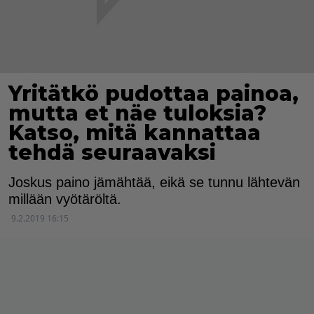
Yritätkö pudottaa painoa,
mutta et näe tuloksia?
Katso, mitä kannattaa
tehdä seuraavaksi
Joskus paino jämähtää, eikä se tunnu lähtevän
millään vyötäröltä.
9.2.2019 16:15