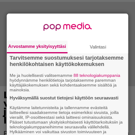
Arvostamme yksityisyyttäsi
Valintasi
Tarvitsemme suostumuksesi tarjotaksemme
henkilökohtaisen käyttökokemuksen
Me ja huolellisesti valitsemamme
88 teknologiakumppania
hyödynnämme henkilötietoja tarjotaksemme paremman
käyttäjäkokemuksen sekä kohdentaaksemme sisältöä ja
mainoksia.
Laihduttajan muistilista –
Hyväksymällä suostut tietojesi käyttöön seuraavasti
vinkit, joiden avulla saat
Käytämme laitetunnisteita ja tallennamme evästeitä
jumittavan painon jälleen
laitteellesi saadaksemme tietoja esimerkiksi sivuista, joilla
laskuun
vierailit, IP-osoitteestasi sekä laitteesi ominaisuuksista.
Pääset tutustumaan yksityiskohtaisesti käyttötarkoituksiin ja
teknologiakumppaneihimme seuraavalla välilehdellä.
Hylkääminen voi vaikuttaa sivuston toimivuuteen ja
Painon jumittaessa on hyvä kiinnittää huomiota