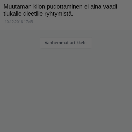
Muutaman kilon pudottaminen ei aina vaadi
tiukalle dieetille ryhtymistä.
10.12.2018 17:45
Artikkelien
Vanhemmat artikkelit
selaus