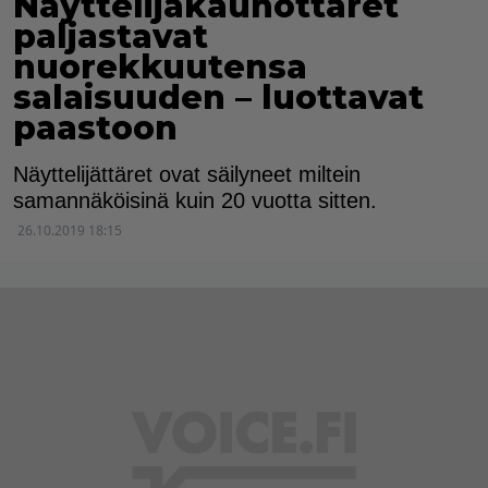
Näyttelijäkaunottaret
paljastavat
nuorekkuutensa
salaisuuden – luottavat
paastoon
Näyttelijättäret ovat säilyneet miltein
samannäköisinä kuin 20 vuotta sitten.
26.10.2019 18:15