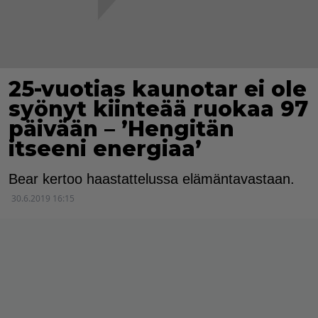
25-vuotias kaunotar ei ole
syönyt kiinteää ruokaa 97
päivään – ’Hengitän
itseeni energiaa’
Bear kertoo haastattelussa elämäntavastaan.
30.6.2019 16:15