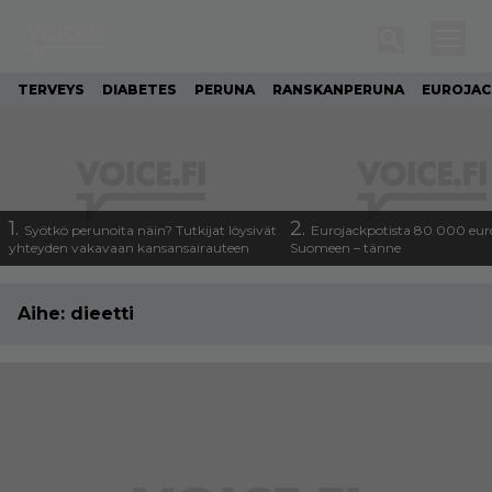
TERVEYS
DIABETES
PERUNA
RANSKANPERUNA
EUROJA
1.
2.
Syötkö perunoita näin? Tutkijat löysivät
Eurojackpotista 80 000 eur
yhteyden vakavaan kansansairauteen
Suomeen – tänne
Aihe:
dieetti