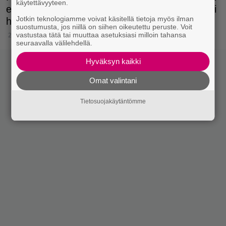
käytettävyyteen.
esimerkiksi myös siihen, saatko ruokavaliostasi
Jotkin teknologiamme voivat käsitellä tietoja myös ilman
huomaamatta piilosokereita.
suostumusta, jos niillä on siihen oikeutettu peruste. Voit
20.2.2019 18:15
vastustaa tätä tai muuttaa asetuksiasi milloin tahansa
seuraavalla välilehdellä.
Hyväksyn kaikki
Omat valintani
Tietosuojakäytäntömme