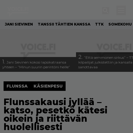
JANI SIEVINEN
TANSSII TÄHTIEN KANSSA
TTK
SOMEKOHU
2.
”Että semmonen sirkus” – T
1.
Jani Sievinen kokosi lapsikatraansa
kilpailijat julkistettiin ja kansall
yhteen – ”Minun suurin perintöni heille”
sanottavaa
FLUNSSA
KÄSIENPESU
Flunssakausi jyllää –
katso, pesetkö kätesi
oikein ja riittävän
huolellisesti