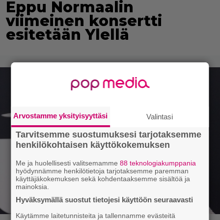
Eppu Normaalin
viimeinen konsertti
esitetään Ylellä
Arvostamme yksityisyyttäsi
Valintasi
Tarvitsemme suostumuksesi tarjotaksemme
henkilökohtaisen käyttökokemuksen
Me ja huolellisesti valitsemamme
88 teknologiakumppania
hyödynnämme henkilötietoja tarjotaksemme paremman
käyttäjäkokemuksen sekä kohdentaaksemme sisältöä ja
mainoksia.
Hyväksymällä suostut tietojesi käyttöön seuraavasti
Käytämme laitetunnisteita ja tallennamme evästeitä