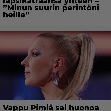
lapsikatraansa yhteen –
”Minun suurin perintöni
heille”
Vappu Pimiä sai huonoa