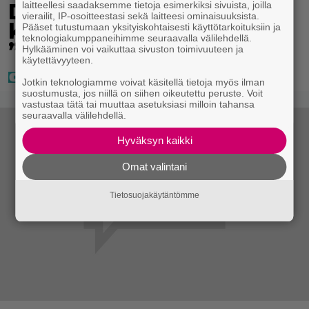
Diandra julkaisi upeita
laitteellesi saadaksemme tietoja esimerkiksi sivuista, joilla
vierailit, IP-osoitteestasi sekä laitteesi ominaisuuksista.
kuvia Helsingistä –
Pääset tutustumaan yksityiskohtaisesti käyttötarkoituksiin ja
teknologiakumppaneihimme seuraavalla välilehdellä.
”Puitteet kohdillaan”
Hylkääminen voi vaikuttaa sivuston toimivuuteen ja
käytettävyyteen.
Jotkin teknologiamme voivat käsitellä tietoja myös ilman
suostumusta, jos niillä on siihen oikeutettu peruste. Voit
vastustaa tätä tai muuttaa asetuksiasi milloin tahansa
seuraavalla välilehdellä.
Hyväksyn kaikki
Omat valintani
Tietosuojakäytäntömme