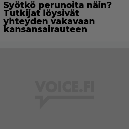
Syötkö perunoita näin?
Tutkijat löysivät
yhteyden vakavaan
kansansairauteen