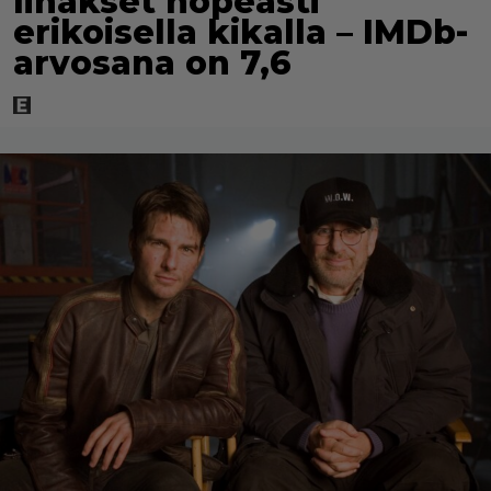
lihakset nopeasti
erikoisella kikalla – IMDb-
arvosana on 7,6