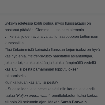
Syksyn edetessä kohti joulua, myös flunssakausi on
nostanut päätään. Olemme uutisoineet aiemmin
vinkeistä, joiden avulla vältät flunssapöpöjen tarttumisen
kuntosalilla
.
Yksi tärkeimmistä keinoista flunssan torjumiseksi on hyvä
käsihygienia.
Insider
-sivusto haastatteli asiantuntijaa,
joka kertoi, kuinka pitkään ja kuinka lämpimällä vedellä
käsiä tulisi pestä parhaimman lopputuloksen
takaamiseksi.
Kuinka kauan käsiä tulisi pestä?
– Suositellaan, että peset käsiäsi niin kauan, että ehdit
laulaa
”Paljon onnea vaan”
-onnittelulaulun kaksi kertaa,
eli noin 20 sekunnin ajan, lääkäri
Sarah Borwein