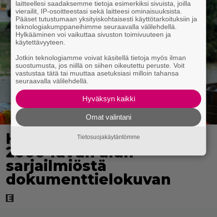
laitteellesi saadaksemme tietoja esimerkiksi sivuista, joilla
vierailit, IP-osoitteestasi sekä laitteesi ominaisuuksista.
Pääset tutustumaan yksityiskohtaisesti käyttötarkoituksiin ja
teknologiakumppaneihimme seuraavalla välilehdellä.
Hylkääminen voi vaikuttaa sivuston toimivuuteen ja
käytettävyyteen.
Jotkin teknologiamme voivat käsitellä tietoja myös ilman
suostumusta, jos niillä on siihen oikeutettu peruste. Voit
vastustaa tätä tai muuttaa asetuksiasi milloin tahansa
seuraavalla välilehdellä.
Hyväksyn kaikki
Omat valintani
HBO tekee rakastetusta
Tietosuojakäytäntömme
2000-luvun alun
sarjailmiöstä
dokumenttielokuvan