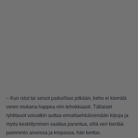
– Kun istut tai seisot paikoillasi pitkään, keho ei kierrätä
veren mukana happea niin tehokkaasti. Tällaiset
ryhtitauot voivatkin auttaa ennaltaehkäisemään kipuja ja
myös keskittyminen saattaa parantua, sillä veri kiertää
paremmin aivoissa ja kropassa, hän kertoo.