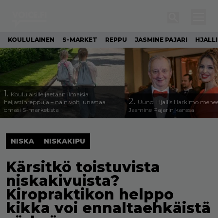
KOULULAINEN
S-MARKET
REPPU
JASMINE PAJARI
HJALL
1.
Koululaisille jaetaan ilmaisia
2.
heijastinreppuja – näin voit lunastaa
Uuno: Hjallis Harkimo menee
omasi S-marketista
Jasmine Pajarin kanssa
NISKA
NISKAKIPU
Kärsitkö toistuvista
niskakivuista?
Kiropraktikon helppo
kikka voi ennaltaehkäistä