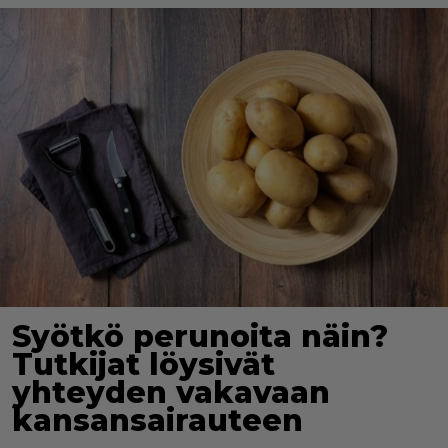
Syötkö perunoita näin?
Tutkijat löysivät
yhteyden vakavaan
kansansairauteen