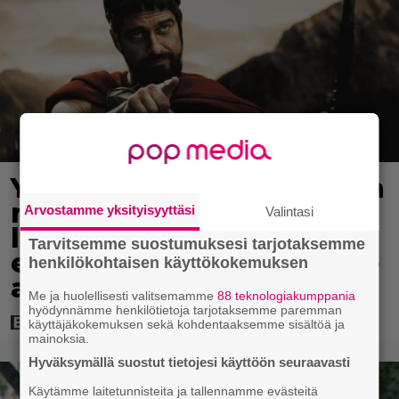
Yöllä tv:ssä: Sotaelokuvan
näyttelijät kasvattivat
Arvostamme yksityisyyttäsi
Valintasi
lihakset nopeasti
Tarvitsemme suostumuksesi tarjotaksemme
erikoisella kikalla – IMDb-
henkilökohtaisen käyttökokemuksen
arvosana on 7,6
Me ja huolellisesti valitsemamme
88 teknologiakumppania
hyödynnämme henkilötietoja tarjotaksemme paremman
käyttäjäkokemuksen sekä kohdentaaksemme sisältöä ja
mainoksia.
Hyväksymällä suostut tietojesi käyttöön seuraavasti
Käytämme laitetunnisteita ja tallennamme evästeitä