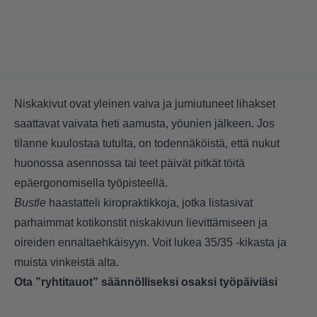
Niskakivut ovat yleinen vaiva ja jumiutuneet lihakset
saattavat vaivata heti aamusta, yöunien jälkeen. Jos
tilanne kuulostaa tutulta, on todennäköistä, että nukut
huonossa asennossa tai teet päivät pitkät töitä
epäergonomisella työpisteellä.
Bustle
haastatteli kiropraktikkoja, jotka listasivat
parhaimmat kotikonstit niskakivun lievittämiseen ja
oireiden ennaltaehkäisyyn. Voit lukea 35/35 -kikasta ja
muista vinkeistä alta.
Ota ”ryhtitauot” säännölliseksi osaksi työpäiviäsi