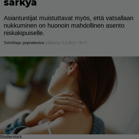
särkyä
Asiantuntijat muistuttavat myös, että vatsallaan
nukkuminen on huonoin mahdollinen asento
niskakipuiselle.
Toimittaja:
popnakvoice
Julkaistu:
3.3.2021 18:15
Shutterstock