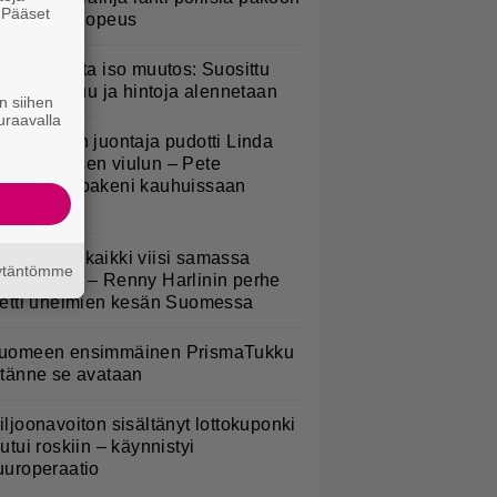
. Pääset
 huima ylinopeus
e
esburgerilta iso muutos: Suosittu
teria poistuu ja hintoja alennetaan
n siihen
uraavalla
v-ohjelman juontaja pudotti Linda
ampeniuksen viulun – Pete
arkkonen pakeni kauhuissaan
aikalta
Nukuimme kaikki viisi samassa
äytäntömme
uoneessa” – Renny Harlinin perhe
ietti unelmien kesän Suomessa
uomeen ensimmäinen PrismaTukku
 tänne se avataan
iljoonavoiton sisältänyt lottokuponki
outui roskiin – käynnistyi
uuroperaatio