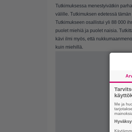
Tutkimuksessa menestyivätkin parhai
välille. Tutkimuksen edetessä tämän
Tutkimukseen osallistui yli 88 000 ihm
puolet miehiä ja puolet naisia. Tutki
kävi ilmi myös, että nukkumaanmenoa
kuin miehillä.
Ar
Tarvit
käytt
Me ja huo
tarjotak
mainoksi
Hyväksym
Käytämme 