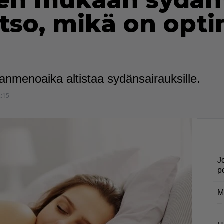
en mukaan sydän
katso, mikä on opt
nmenoaika altistaa sydänsairauksille.
2:15
J
p
M
–