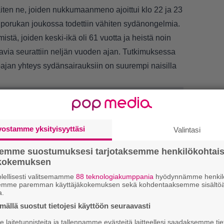
ten ne, joiden nukkumaanmeno ajoittui klo 22 ja 23
 porukan joukossa todettiin vähiten sydänongelmia.
istä, joiden keski-ikä oli 61 vuotta ja heistä noin
ttavia seurattiin neljän vuoden ajan. Tutkimuksessa
jan yhteys sydänsairauksiin on suurempi naisilla
vostamme yksityisyyttäsi
Valintasi
semme suostumuksesi tarjotaksemme henkilökohtai
ökokemuksen
lellisesti valitsemamme
88 teknologiakumppania
hyödynnämme henkilö
semme paremman käyttäjäkokemuksen sekä kohdentaaksemme sisältöä
1.
J
a.
–
ällä suostut tietojesi käyttöön seuraavasti
laitetunnisteita ja tallennamme evästeitä laitteellesi saadaksemme tie
M