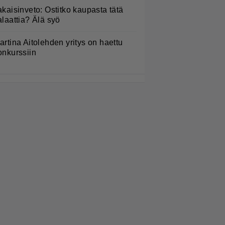
akaisinveto: Ostitko kaupasta tätä
alaattia? Älä syö
artina Aitolehden yritys on haettu
onkurssiin