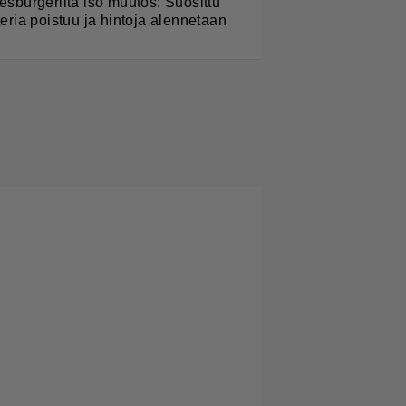
esburgerilta iso muutos: Suosittu
teria poistuu ja hintoja alennetaan