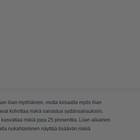
an liian myöhäinen, mutta toisaalta myös liian
t kohottaa riskiä sairastua sydänsairauksiin.
vattaa riskiä jopa 25 prosenttia. Liian aikainen
lla nukahtaminen näyttää lisäävän riskiä