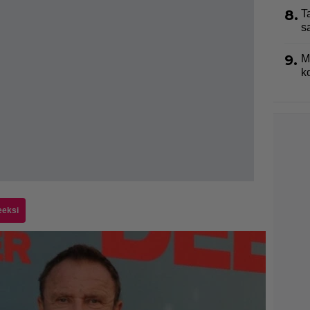
8.
T
s
9.
M
k
eeksi