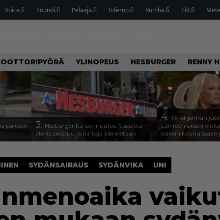
Voice.fi
Soundi.fi
Pelaaja.fi
Inferno.fi
Rumba.fi
Tilt.fi
Metel
MUSIIKKI
ILMIÖT
SUHTEET
KOTI
OOTTORIPYÖRÄ
YLINOPEUS
HESBURGER
RENNY H
4.
Tv-ohjelman juon
3.
isia pakoon
Hesburgerilta iso muutos: Suosittu
Lampeniuksen viulu
ateria poistuu ja hintoja alennetaan
pakeni kauhuissaan 
INEN
SYDÄNSAIRAUS
SYDÄNVIKA
UNI
menoaika vaiku