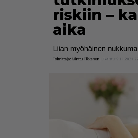
tutkimuks
riskiin – 
aika
Liian myöhäinen nukkumaa
Toimittaja:
Minttu Tikkanen
Julkaistu:
9.11.2021 2