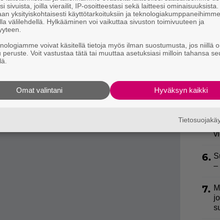
2.
i sivuista, joilla vierailit, IP-osoitteestasi sekä laitteesi ominaisuuksista
–
an yksityiskohtaisesti käyttötarkoituksiin ja teknologiakumppaneihimm
la välilehdellä. Hylkääminen voi vaikuttaa sivuston toimivuuteen ja
yyteen.
3.
H
a
knologiamme voivat käsitellä tietoja myös ilman suostumusta, jos niillä o
u peruste. Voit vastustaa tätä tai muuttaa asetuksiasi milloin tahansa se
lä.
4.
T
L
P
Omat valintani
Hyväksyn kaikki
p
raalihitiksi noussut testi paljastaa
niksiä, joka rentouttaa sinut minuuteissa
5.
”
Tietosuojak
h
v
6.
S
–
7.
M
j
s