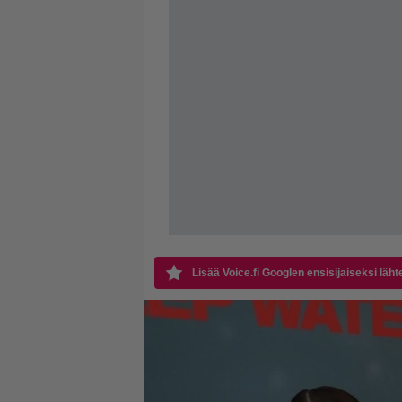
Lisää Voice.fi Googlen ensisijaiseksi läht