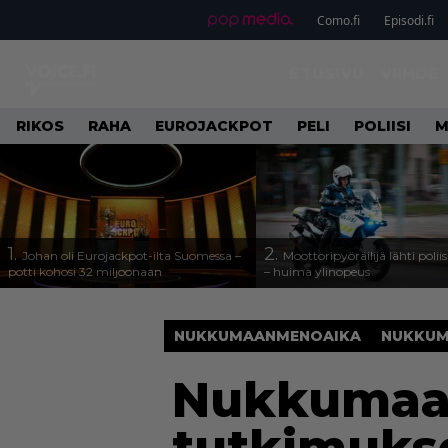
Como.fi
Episodi.fi
ETUSIVU
VIIHDE
RIKOS
RAHA
EUROJACKPOT
PELI
POLIISI
M
1.
2.
Johan oli Eurojackpot-ilta Suomessa –
Moottoripyöräilijä lähti poli
potti kohosi 32 miljoonaan
– huima ylinopeus
NUKKUMAANMENOAIKA
NUKKUM
Nukkumaan