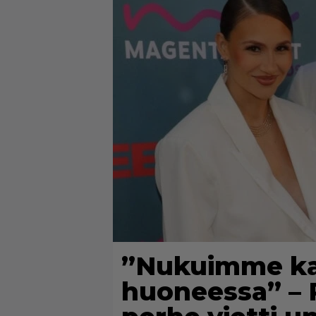
”Nukuimme kai
huoneessa” – 