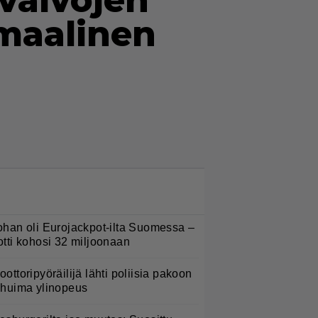
vaivojen
imaalinen
LUETUIMMAT NYT
ohan oli Eurojackpot-ilta Suomessa –
otti kohosi 32 miljoonaan
oottoripyöräilijä lähti poliisia pakoon
 huima ylinopeus