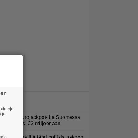
sen
LUETUIMMAT JUTUT
tietoja
 ja
ohan oli Eurojackpot-ilta Suomessa
 potti kohosi 32 miljoonaan
toja
oottoripyöräilijä lähti poliisia pakoon