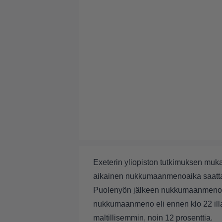
Exeterin yliopiston tutkimuksen muka
aikainen nukkumaanmenoaika saattava
Puolenyön jälkeen nukkumaanmeno kas
nukkumaanmeno eli ennen klo 22 illa
maltillisemmin, noin 12 prosenttia.