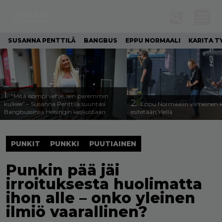
SUSANNA PENTTILÄ
BANGBUS
EPPU NORMAALI
KARITA T
1.
”Mitä isompi vehje, sen paremmin
2.
kulkee” – Susanna Penttilä suuntasi
Eppu Normaalin viimeinen k
Bangbussinsa Helsingin keskustaan
esitetään Ylellä
PUNKIT
PUNKKI
PUUTIAINEN
Punkin pää jäi
irroituksesta huolimatta
ihon alle – onko yleinen
ilmiö vaarallinen?