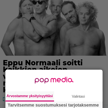
Eppu Normaali soitti
kaikkien aikojen
viimeisen konserttinsa –
nämä kappaleet sillä
kuultiin
Arvostamme yksityisyyttäsi
Valintasi
Tarvitsemme suostumuksesi tarjotaksemme