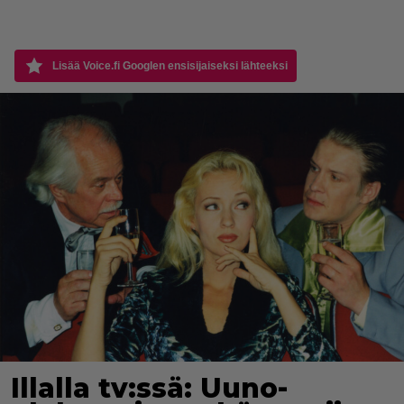
Lisää Voice.fi Googlen ensisijaiseksi lähteeksi
Illalla tv:ssä: Uuno-