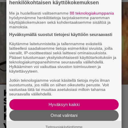
henkilökohtaisen käyttökokemuksen
Me ja huolellisesti valitsemamme
88 teknologiakumppania
hyödynnämme henkilötietoja tarjotaksemme paremman
käyttäjäkokemuksen sekä kohdentaaksemme sisältöä ja
mainoksia.
Hyväksymällä suostut tietojesi käyttöön seuraavasti
Käytämme laitetunnisteita ja tallennamme evästeitä
laitteellesi saadaksemme tietoja esimerkiksi sivuista, joilla
vierailit, IP-osoitteestasi sekä laitteesi ominaisuuksista.
Pääset tutustumaan yksityiskohtaisesti käyttötarkoituksiin ja
teknologiakumppaneihimme seuraavalla välilehdellä.
Hylkääminen voi vaikuttaa sivuston toimivuuteen ja
käytettävyyteen.
Jotkin teknologiamme voivat käsitellä tietoja myös ilman
suostumusta, jos niillä on siihen oikeutettu peruste. Voit
vastustaa tätä tai muuttaa asetuksiasi milloin tahansa
Karita Tykän ja Sami
seuraavalla välilehdellä.
Saikkosen rakkaus
Hyväksyn kaikki
kukoistaa – vähäpukeista
hempeilyä ja leveitä
Omat valintani
virnistyksiä laiturilla
Tietosuojakäytäntömme