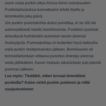
usein vasta punkin oltua ihossa kiinni vuorokauden.
Punkkitarkastuksia kannattaakin tehdä itselle ja
lemmikeille joka päivä.
Jos punkin puremakohta aluksi punoittaa, ei se silti ole
automaattisesti merkki borrelioosista. Punkkien puremat
aiheuttavat hyönteisten puremien tavoin yleensä
ihoärsytystä. Puremakohtaa on kuitenkin hyvä tarkkailla
vielä punkin irroittamisenkin jälkeen. Borrelioosiin eli
borrealitartuntaan viittaava punoitus ilmestyy yleensä
vasta jälkikäteen, Aavan mukaan aikaisintaan pari päivää
pureman jälkeen.
Lue myös:
Tiedätkö, miten turvaat lemmikkisi
punkeilta? Katso vinkit punkin poistoon ja niiltä
suojautumiseen