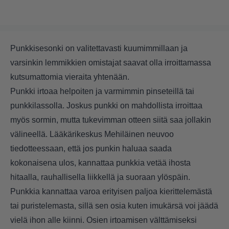
Punkkisesonki on valitettavasti kuumimmillaan ja
varsinkin lemmikkien omistajat saavat olla irroittamassa
kutsumattomia vieraita yhtenään.
Punkki irtoaa helpoiten ja varmimmin pinseteillä tai
punkkilassolla. Joskus punkki on mahdollista irroittaa
myös sormin, mutta tukevimman otteen siitä saa jollakin
välineellä. Lääkärikeskus Mehiläinen neuvoo
tiedotteessaan, että jos punkin haluaa saada
kokonaisena ulos, kannattaa punkkia vetää ihosta
hitaalla, rauhallisella liikkellä ja suoraan ylöspäin.
Punkkia kannattaa varoa erityisen paljoa kierittelemästä
tai puristelemasta, sillä sen osia kuten imukärsä voi jäädä
vielä ihon alle kiinni. Osien irtoamisen välttämiseksi