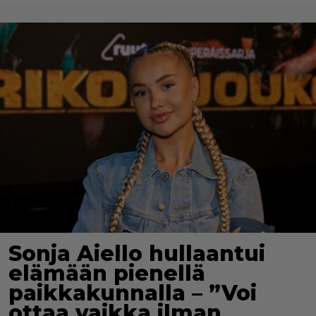
Sonja Aiello hullaantui
elämään pienellä
paikkakunnalla – ”Voi
ottaa vaikka ilman