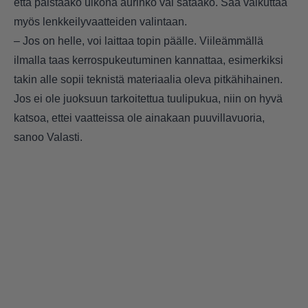
että paistaako ulkona aurinko vai sataako. Sää vaikuttaa
myös lenkkeilyvaatteiden valintaan.
– Jos on helle, voi laittaa topin päälle. Viileämmällä
ilmalla taas kerrospukeutuminen kannattaa, esimerkiksi
takin alle sopii teknistä materiaalia oleva pitkähihainen.
Jos ei ole juoksuun tarkoitettua tuulipukua, niin on hyvä
katsoa, ettei vaatteissa ole ainakaan puuvillavuoria,
sanoo Valasti.