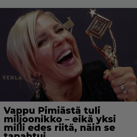
Vappu Pimiästä tuli
miljoonikko – eikä yksi
milli edes riitä, näin se
tapahtui