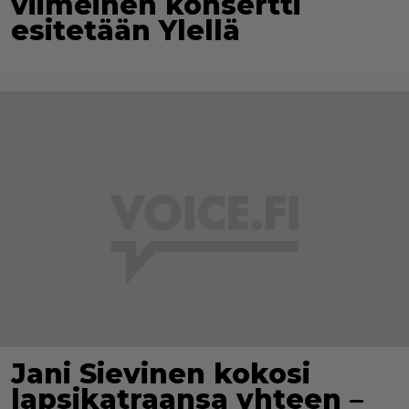
viimeinen konsertti
esitetään Ylellä
Jani Sievinen kokosi
lapsikatraansa yhteen –