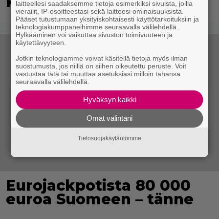
kansansairauteen
laitteellesi saadaksemme tietoja esimerkiksi sivuista, joilla
vierailit, IP-osoitteestasi sekä laitteesi ominaisuuksista.
Pääset tutustumaan yksityiskohtaisesti käyttötarkoituksiin ja
teknologiakumppaneihimme seuraavalla välilehdellä.
Hylkääminen voi vaikuttaa sivuston toimivuuteen ja
käytettävyyteen.
Jotkin teknologiamme voivat käsitellä tietoja myös ilman
suostumusta, jos niillä on siihen oikeutettu peruste. Voit
vastustaa tätä tai muuttaa asetuksiasi milloin tahansa
seuraavalla välilehdellä.
Hyväksyn kaikki
Omat valintani
Tietosuojakäytäntömme
Eurojackpotista 80 000
euroa Suomeen – tänne