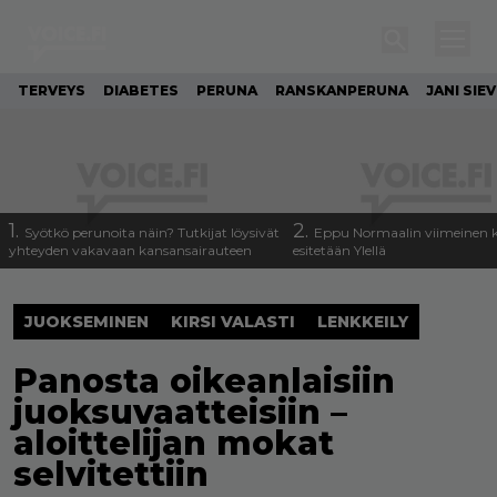
TERVEYS
DIABETES
PERUNA
RANSKANPERUNA
JANI SIE
1.
2.
Syötkö perunoita näin? Tutkijat löysivät
Eppu Normaalin viimeinen k
yhteyden vakavaan kansansairauteen
esitetään Ylellä
JUOKSEMINEN
KIRSI VALASTI
LENKKEILY
Panosta oikeanlaisiin
juoksuvaatteisiin –
aloittelijan mokat
selvitettiin