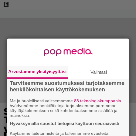
Arvostamme yksityisyyttäsi
Valintasi
Tarvitsemme suostumuksesi tarjotaksemme
henkilökohtaisen käyttökokemuksen
Me ja huolellisesti valitsemamme
88 teknologiakumppania
hyödynnämme henkilötietoja tarjotaksemme paremman
Syötkö perunoita näin?
käyttäjäkokemuksen sekä kohdentaaksemme sisältöä ja
mainoksia.
Tutkijat löysivät
Hyväksymällä suostut tietojesi käyttöön seuraavasti
yhteyden vakavaan
Käytämme laitetunnisteita ja tallennamme evästeitä