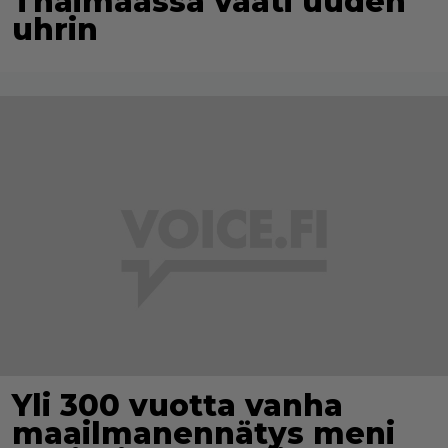
Thaimaassa vaati uuden
uhrin
Yli 300 vuotta vanha
maailmanennätys meni