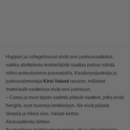
Huppari ja collegehousut eivät sovi juoksuvaatteiksi,
vaikka aloittelevia lenkkeilijöitä saattaa joskus nähdä
niihin pukeutuneina pururadoilla. Kestävyysjuoksija ja
juoksuvalmentaja
Kirsi Valasti
neuvoo, millaiset
materiaalit vaatteissa eivät sovi juoksuun.
– Corea ja muut täysin sadetta pitävät vaatteet, jotka eivät
hengitä, ovat huonoja lenkkeilyyn. Ne eivät päästä
lämpöä ja hikeä ulos, Valasti kertoo.
Alusvaatteista lähtien
Ihanteellinen lenkkipukeutuminen alkaa oikeanlaisista