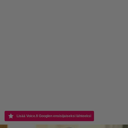
Lisää Voice.fi Googlen ensisijaiseksi lähteeksi