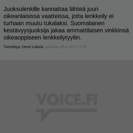
Juoksulenkille kannattaa lähteä juuri
oikeanlaisissa vaatteissa, jotta lenkkeily ei
turhaan muutu tukalaksi. Suomalainen
kestävyysjuoksija jakaa ammattilaisen vinkkinsä
oikeaoppiseen lenkkeilytyyliin.
Toimittaja:
Senni Loikala
Julkaistu:
25.4.2015 11:15