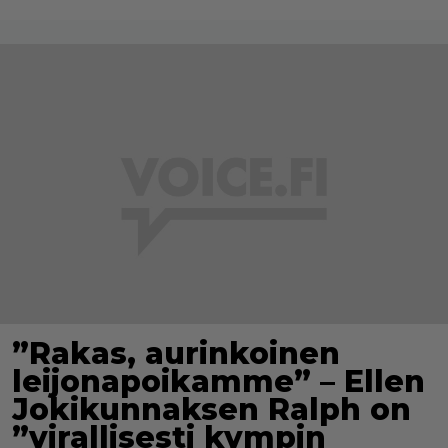
”Rakas, aurinkoinen
leijonapoikamme” – Ellen
Jokikunnaksen Ralph on
”virallisesti kympin