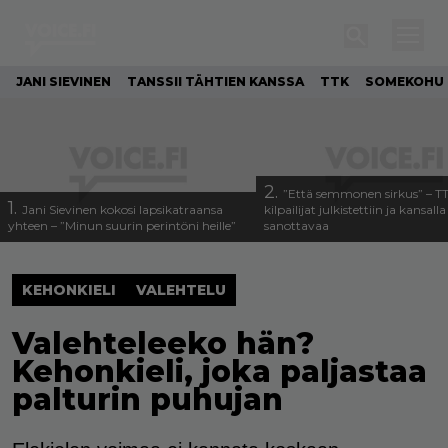
JANI SIEVINEN
TANSSII TÄHTIEN KANSSA
TTK
SOMEKOHU
2.
”Että semmonen sirkus” – T
1.
Jani Sievinen kokosi lapsikatraansa
kilpailijat julkistettiin ja kansall
yhteen – ”Minun suurin perintöni heille”
sanottavaa
KEHONKIELI
VALEHTELU
Valehteleeko hän?
Kehonkieli, joka paljastaa
palturin puhujan