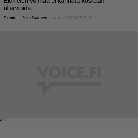
Elekielen voimaa ei kannata koskaan
aliarvioida.
Toimittaja:
Reija Saarinen
Julkaistu:
9.10.2017 23:45
AOP