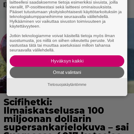
laitteellesi saadaksemme tietoja esimerkiksi sivuista, joilla
vierailit, IP-osoitteestasi sekä laitteesi ominaisuuksista.
Pääset tutustumaan yksityiskohtaisesti käyttötarkoituksiin ja
teknologiakumppaneihimme seuraavalla välilehdellä.
Hylkääminen voi vaikuttaa sivuston toimivuuteen ja
käytettävyyteen.
Jotkin teknologiamme voivat käsitellä tietoja myös ilman
suostumusta, jos niillä on siihen oikeutettu peruste. Voit
vastustaa tätä tai muuttaa asetuksiasi milloin tahansa
seuraavalla välilehdellä.
Hyväksyn kaikki
Omat valintani
Tietosuojakäytäntömme
Scifihetki:
Ilmaiskatselussa 100
miljoonan dollarin
supersankarielokuva – sai