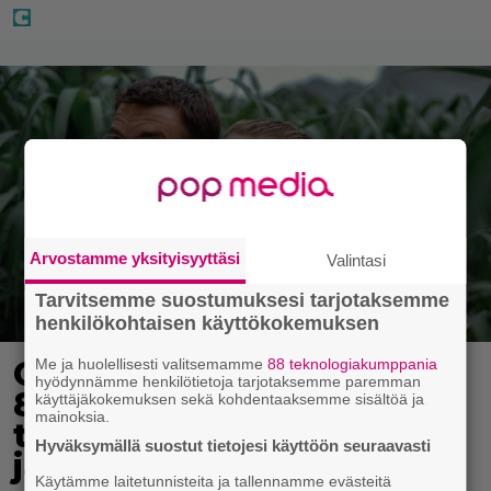
Arvostamme yksityisyyttäsi
Valintasi
Tarvitsemme suostumuksesi tarjotaksemme
henkilökohtaisen käyttökokemuksen
Ohjaaja lähti kalppimaan
Me ja huolellisesti valitsemamme
88 teknologiakumppania
hyödynnämme henkilötietoja tarjotaksemme paremman
870 miljoonaa dollaria
käyttäjäkokemuksen sekä kohdentaaksemme sisältöä ja
mainoksia.
tuottaneen elokuvan
Hyväksymällä suostut tietojesi käyttöön seuraavasti
jatko-osasta
Käytämme laitetunnisteita ja tallennamme evästeitä