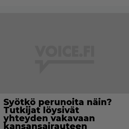
Syötkö perunoita näin?
Tutkijat löysivät
yhteyden vakavaan
kansansairauteen