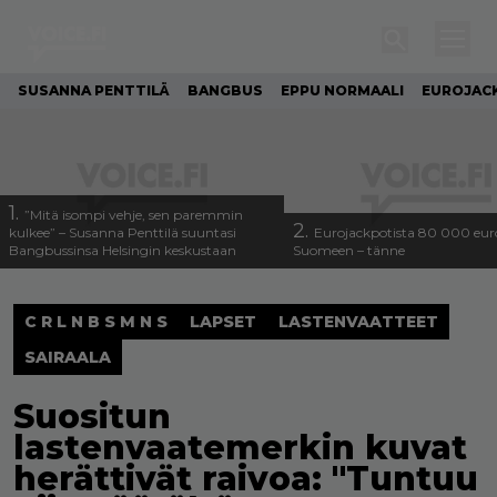
SUSANNA PENTTILÄ
BANGBUS
EPPU NORMAALI
EUROJAC
1.
”Mitä isompi vehje, sen paremmin
2.
kulkee” – Susanna Penttilä suuntasi
Eurojackpotista 80 000 eur
Bangbussinsa Helsingin keskustaan
Suomeen – tänne
C R L N B S M N S
LAPSET
LASTENVAATTEET
SAIRAALA
Suositun
lastenvaatemerkin kuvat
herättivät raivoa: "Tuntuu