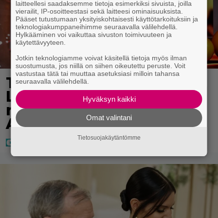
laitteellesi saadaksemme tietoja esimerkiksi sivuista, joilla
vierailit, IP-osoitteestasi sekä laitteesi ominaisuuksista.
Pääset tutustumaan yksityiskohtaisesti käyttötarkoituksiin ja
teknologiakumppaneihimme seuraavalla välilehdellä.
Hylkääminen voi vaikuttaa sivuston toimivuuteen ja
käytettävyyteen.
Jotkin teknologiamme voivat käsitellä tietoja myös ilman
suostumusta, jos niillä on siihen oikeutettu peruste. Voit
vastustaa tätä tai muuttaa asetuksiasi milloin tahansa
Täällä pelattiin lauantain
seuraavalla välilehdellä.
Loton ja Jokerin isot
Hyväksyn kaikki
rahat – Tokmannilla,
Omat valintani
ABC:lla, netissä…
Tietosuojakäytäntömme