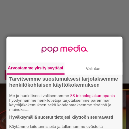
Arvostamme yksityisyyttäsi
Valintasi
Lisää Voice.fi Googlen ensisijaiseksi lähteeksi
Tarvitsemme suostumuksesi tarjotaksemme
henkilökohtaisen käyttökokemuksen
Me ja huolellisesti valitsemamme
88 teknologiakumppania
hyödynnämme henkilötietoja tarjotaksemme paremman
käyttäjäkokemuksen sekä kohdentaaksemme sisältöä ja
mainoksia.
Hyväksymällä suostut tietojesi käyttöön seuraavasti
Käytämme laitetunnisteita ja tallennamme evästeitä