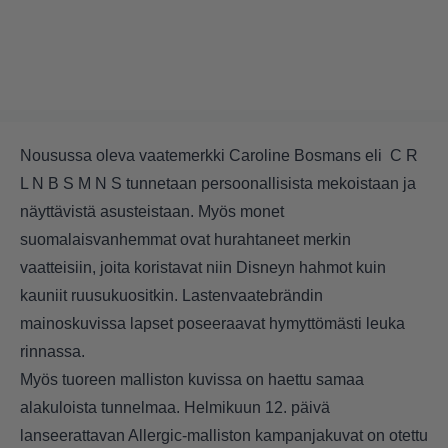
Nousussa oleva vaatemerkki Caroline Bosmans eli C R
L N B S M N S tunnetaan persoonallisista mekoistaan ja
näyttävistä asusteistaan. Myös monet
suomalaisvanhemmat ovat hurahtaneet merkin
vaatteisiin, joita koristavat niin Disneyn hahmot kuin
kauniit ruusukuositkin. Lastenvaatebrändin
mainoskuvissa lapset poseeraavat hymyttömästi leuka
rinnassa.
Myös tuoreen malliston kuvissa on haettu samaa
alakuloista tunnelmaa. Helmikuun 12. päivä
lanseerattavan Allergic-malliston kampanjakuvat on otettu