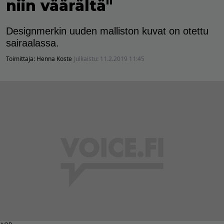
niin väärältä"
Designmerkin uuden malliston kuvat on otettu
sairaalassa.
Toimittaja:
Henna Koste
Julkaistu:
11.2.2019 11:45