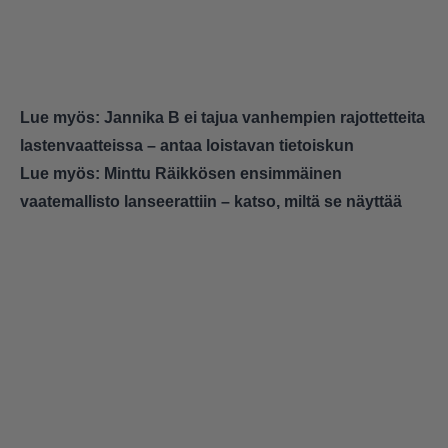
Lue myös:
Jannika B ei tajua vanhempien rajottetteita
lastenvaatteissa – antaa loistavan tietoiskun
Lue myös:
Minttu Räikkösen ensimmäinen
vaatemallisto lanseerattiin – katso, miltä se näyttää