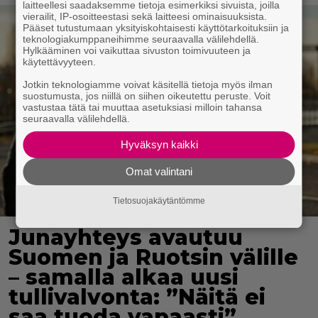
laitteellesi saadaksemme tietoja esimerkiksi sivuista, joilla
vierailit, IP-osoitteestasi sekä laitteesi ominaisuuksista.
Pääset tutustumaan yksityiskohtaisesti käyttötarkoituksiin ja
teknologiakumppaneihimme seuraavalla välilehdellä.
Hylkääminen voi vaikuttaa sivuston toimivuuteen ja
käytettävyyteen.
Jotkin teknologiamme voivat käsitellä tietoja myös ilman
suostumusta, jos niillä on siihen oikeutettu peruste. Voit
vastustaa tätä tai muuttaa asetuksiasi milloin tahansa
seuraavalla välilehdellä.
Hyväksyn kaikki
Omat valintani
Tietosuojakäytäntömme
Junayhteys avautuu
Suomen ja Ruotsin välille
– samalla alkaa uusi
tullivalvonta: ”Näitä ei
saa tuoda vapaasti”