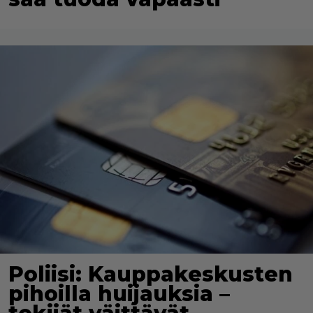
Poliisi: Kauppakeskusten
pihoilla huijauksia –