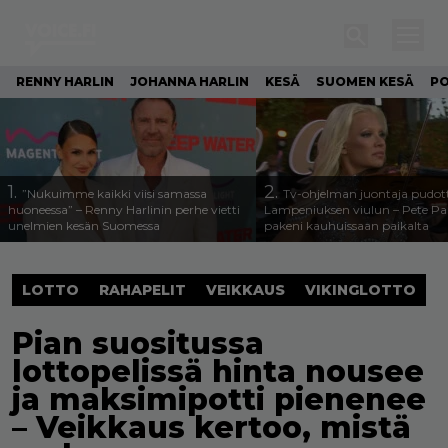
RENNY HARLIN
JOHANNA HARLIN
KESÄ
SUOMEN KESÄ
PO
1.
2.
”Nukuimme kaikki viisi samassa
Tv-ohjelman juontaja pudott
huoneessa” – Renny Harlinin perhe vietti
Lampeniuksen viulun – Pete P
unelmien kesän Suomessa
pakeni kauhuissaan paikalta
LOTTO
RAHAPELIT
VEIKKAUS
VIKINGLOTTO
Pian suositussa
lottopelissä hinta nousee
ja maksimipotti pienenee
– Veikkaus kertoo, mistä