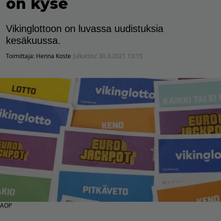
on kyse
Vikinglottoon on luvassa uudistuksia
kesäkuussa.
Toimittaja:
Henna Koste
Julkaistu:
30.3.2021 13:15
AOP