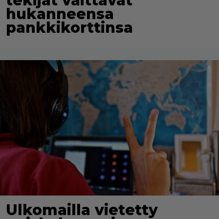
tekijät väittävät
hukanneensa
pankkikorttinsa
Ulkomailla vietetty