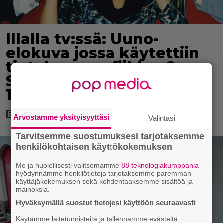
Illalla tv:ssä: Uuno-
elokuva jossa käytettiin
tietokonegrafiikkaa?
Sellainen tehtiin vuonna
1998
Arvostamme yksityisyyttäsi
Valintasi
Tarvitsemme suostumuksesi tarjotaksemme
henkilökohtaisen käyttökokemuksen
Me ja huolellisesti valitsemamme
88 teknologiakumppania
hyödynnämme henkilötietoja tarjotaksemme paremman
käyttäjäkokemuksen sekä kohdentaaksemme sisältöä ja
mainoksia.
Hyväksymällä suostut tietojesi käyttöön seuraavasti
Käytämme laitetunnisteita ja tallennamme evästeitä