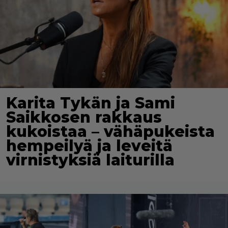
Karita Tykän ja Sami
Saikkosen rakkaus
kukoistaa – vähäpukeista
hempeilyä ja leveitä
virnistyksiä laiturilla