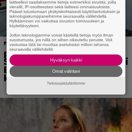
laitteellesi saadaksemme tietoja esimerkiksi sivuista, joilla
vierailit, IP-osoitteestasi sekä laitteesi ominaisuuksista.
Pääset tutustumaan yksityiskohtaisesti käyttötarkoituksiin ja
teknologiakumppaneihimme seuraavalla välilehdellä.
Hylkääminen voi vaikuttaa sivuston toimivuuteen ja
käytettävyyteen.
Jotkin teknologiamme voivat käsitellä tietoja myös ilman
suostumusta, jos niillä on siihen oikeutettu peruste. Voit
”Mitä isompi vehje, sen
vastustaa tätä tai muuttaa asetuksiasi milloin tahansa
seuraavalla välilehdellä.
paremmin kulkee” –
Susanna Penttilä suuntasi
Hyväksyn kaikki
Bangbussinsa Helsingin
Omat valintani
keskustaan
Tietosuojakäytäntömme