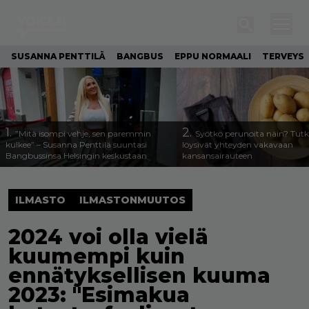
SUSANNA PENTTILÄ
BANGBUS
EPPU NORMAALI
TERVEYS
1.
2.
”Mitä isompi vehje, sen paremmin
Syötkö perunoita näin? Tutk
kulkee” – Susanna Penttilä suuntasi
löysivät yhteyden vakavaan
Bangbussinsa Helsingin keskustaan
kansansairauteen
ILMASTO
ILMASTONMUUTOS
2024 voi olla vielä
kuumempi kuin
ennätyksellisen kuuma
2023: "Esimakua