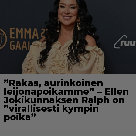
”Rakas, aurinkoinen
leijonapoikamme” – Ellen
Jokikunnaksen Ralph on
”virallisesti kympin
poika”