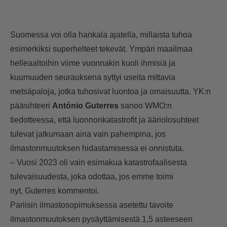
Suomessa voi olla hankala ajatella, millaista tuhoa
esimerkiksi superhelteet tekevät. Ympäri maailmaa
helleaaltoihin viime vuonnakin kuoli ihmisiä ja
kuumuuden seurauksena syttyi useita mittavia
metsäpaloja, jotka tuhosivat luontoa ja omaisuutta. YK:n
pääsihteeri
António Guterres
sanoo WMO:n
tiedotteessa, että luonnonkatastrofit ja ääriolosuhteet
tulevat jatkumaan aina vain pahempina, jos
ilmastonmuutoksen hidastamisessa ei onnistuta.
– Vuosi 2023 oli vain esimakua katastrofaalisesta
tulevaisuudesta, joka odottaa, jos emme toimi
nyt, Guterres kommentoi.
Pariisin ilmastosopimuksessa asetettu tavoite
ilmastonmuutoksen pysäyttämisestä 1,5 asteeseen