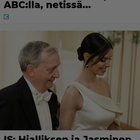
ABC:lla, netissä…
IS: Hjalliksen ja Jasminen