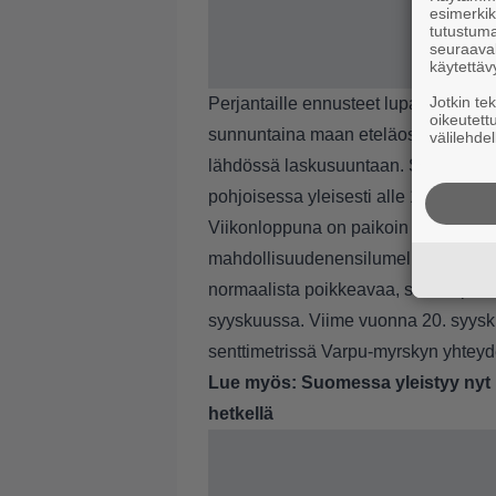
esimerkiks
tutustuma
seuraaval
käytettäv
Jotkin te
Perjantaille ennusteet lupailevat kyl
oikeutett
sunnuntaina maan eteläosaan. Ajoitus
välilehdel
lähdössä laskusuuntaan. Sunnuntaina 
pohjoisessa yleisesti alle 10 astetta.
Viikonloppuna on paikoin liikkeellä 
mahdollisuudenensilumelle Pohjois-Lap
normaalista poikkeavaa, sillä Lapissa
syyskuussa. Viime vuonna 20. syysku
senttimetrissä Varpu-myrskyn yhtey
Lue myös:
Suomessa yleistyy nyt u
hetkellä