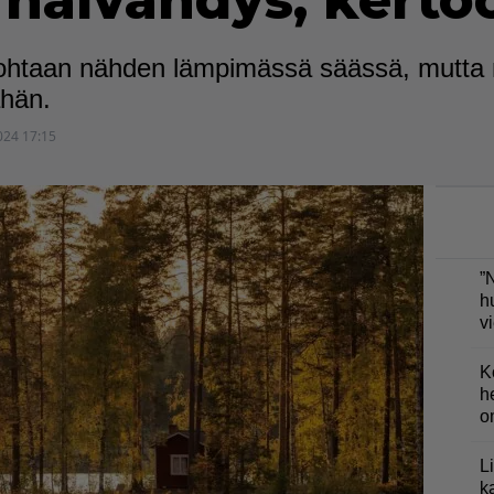
häivähdys, kerto
ohtaan nähden lämpimässä säässä, mutta n
ähän.
024 17:15
”
h
v
K
h
o
L
k