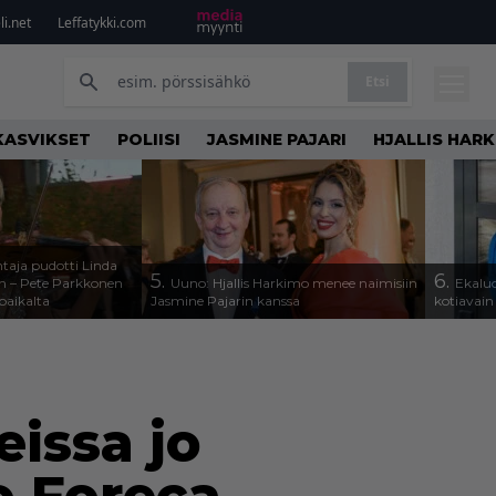
i.net
Leffatykki.com
Etsi
KASVIKSET
POLIISI
JASMINE PAJARI
HJALLIS HAR
taja pudotti Linda
5.
6.
n – Pete Parkkonen
Uuno: Hjallis Harkimo menee naimisiin
Ekaluo
paikalta
Jasmine Pajarin kanssa
kotiavain
eissa jo