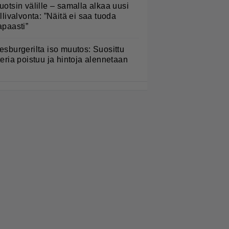
uotsin välille – samalla alkaa uusi
ullivalvonta: ”Näitä ei saa tuoda
apaasti”
esburgerilta iso muutos: Suosittu
teria poistuu ja hintoja alennetaan