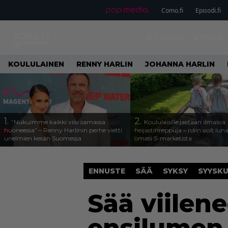
Como.fi
Episodi.fi
ETUSIVU
VIIHDE
KOULULAINEN
RENNY HARLIN
JOHANNA HARLIN
1.
2.
”Nukuimme kaikki viisi samassa
Koululaisille jaetaan ilmaisia
huoneessa” – Renny Harlinin perhe vietti
heijastinreppuja – näin voit lun
unelmien kesän Suomessa
omasi S-marketista
ENNUSTE
SÄÄ
SYKSY
SYYSK
Sää viilen