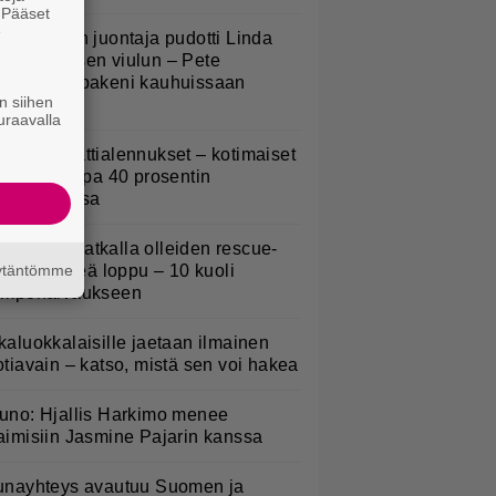
. Pääset
e
v-ohjelman juontaja pudotti Linda
ampeniuksen viulun – Pete
arkkonen pakeni kauhuissaan
n siihen
aikalta
uraavalla
idl aloitti jättialennukset – kotimaiset
asvikset jopa 40 prosentin
lennuksessa
uomeen matkalla olleiden rescue-
äytäntömme
oirien hirveä loppu – 10 kuoli
ämpöhalvaukseen
kaluokkalaisille jaetaan ilmainen
otiavain – katso, mistä sen voi hakea
uno: Hjallis Harkimo menee
aimisiin Jasmine Pajarin kanssa
unayhteys avautuu Suomen ja