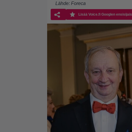
Lähde:
Foreca
Lisää Voice.fi Googlen ensisijai