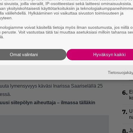
i sivuista, joilla vierailit, IP-osoitteestasi sekä laitteesi ominaisuuksista
an yksityiskohtaisesti käyttötarkoituksiin ja teknologiakumppaneihimm
3.
T
la välilehdellä. Hylkääminen voi vaikuttaa sivuston toimivuuteen ja
L
yyteen.
P
knologiamme voivat käsitellä tietoja myös ilman suostumusta, jos niillä o
män luoteistuulen voimistuvan, joka yltää
p
u peruste. Voit vastustaa tätä tai muuttaa asetuksiasi milloin tahansa se
 voi vielä muuttua, mutta lämpötila on kuitenkin
lä.
4.
L
etelässä saattaa olla jo alle 15 astetta ja
k
a
Omat valintani
Hyväksyn kaikki
myös sadekuuroja, joka luo
5.
S
issa erityisesti tuntureille. Tämä ei olisi
Tietosuojak
k
 ensimmäiset lumisateet tulevat tavallisestikin elo-
l
uta lymensyvyys käväsi Inarissa Saariselällä 25
6.
E
dessä.
k
usi siitepölyn aiheuttaja – ilmassa tälläkin
7.
U
n
8.
J