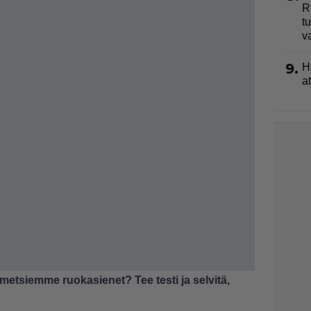
R
t
v
9.
H
a
metsiemme ruokasienet? Tee testi ja selvitä,