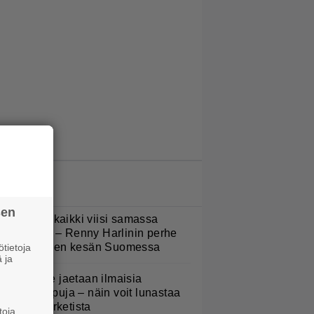
LUETUIMMAT JUTUT
sen
Nukuimme kaikki viisi samassa
uoneessa” – Renny Harlinin perhe
ietti unelmien kesän Suomessa
tietoja
 ja
oululaisille jaetaan ilmaisia
eijastinreppuja – näin voit lunastaa
masi S-marketista
toja