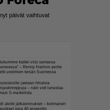
o Foreca
yt päivät vaihtuvat
LUETUIMMAT NYT
Nukuimme kaikki viisi samassa
uoneessa” – Renny Harlinin perhe
ietti unelmien kesän Suomessa
oululaisille jaetaan ilmaisia
eijastinreppuja – näin voit lunastaa
masi S-marketista
idl aloitti jättialennukset – kotimaiset
asvikset jopa 40 prosentin