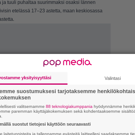
a ja tuuli puhaltaa suurimmaksi osaksi lännen
päivisin etelässä 17–23 astetta, maan keskiosassa
stetta.
vostamme yksityisyyttäsi
Valintasi
semme suostumuksesi tarjotaksemme henkilökohtai
1.
”
ökokemuksen
h
v
lellisesti valitsemamme
88 teknologiakumppania
hyödynnämme henkilö
semme paremman käyttäjäkokemuksen sekä kohdentaaksemme sisältöä
a.
2.
K
ällä suostut tietojesi käyttöön seuraavasti
h
o
laitetunnisteita ja tallennamme evästeitä laitteellesi saadaksemme tie