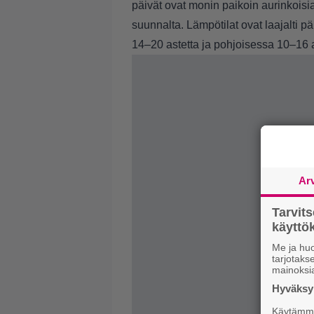
päivät ovat monin paikoin aurinkoisi
suunnalta. Lämpötilat ovat laajalti 
14–20 astetta ja pohjoisessa 10–16 a
Ar
Tarvit
käytt
Me ja huo
tarjotak
mainoksi
Hyväksym
Käytämme 