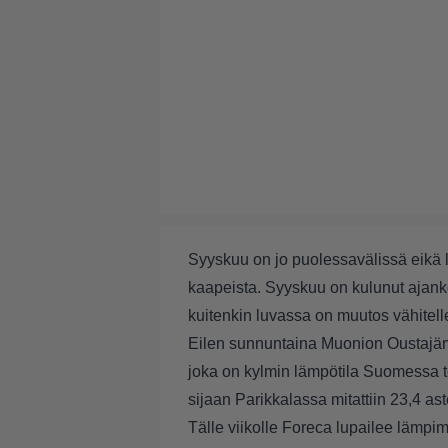
Syyskuu on jo puolessavälissä eikä l
kaapeista. Syyskuu on kulunut ajan
kuitenkin luvassa on muutos vähite
Eilen sunnuntaina Muonion Oustajärve
joka on kylmin lämpötila Suomessa t
sijaan Parikkalassa mitattiin 23,4 ast
Tälle viikolle Foreca lupailee lämpimi