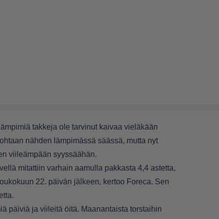
ämpimiä takkeja ole tarvinut kaivaa vieläkään
kohtaan nähden lämpimässä säässä, mutta nyt
llen viileämpään syyssäähän.
llä mitattiin varhain aamulla pakkasta 4,4 astetta,
oukokuun 22. päivän jälkeen, kertoo Foreca. Sen
etta.
ä päiviä ja viileitä öitä. Maanantaista torstaihin