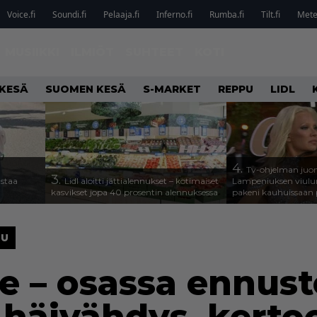
Voice.fi
Soundi.fi
Pelaaja.fi
Inferno.fi
Rumba.fi
Tilt.fi
Metel
MUSIIKKI
ILMIÖT
SUHTEET
KOTI
KESÄ
SUOMEN KESÄ
S-MARKET
REPPU
LIDL
4.
Tv-ohjelman juon
3.
astaa
Lidl aloitti jättialennukset – kotimaiset
Lampeniuksen viulu
kasvikset jopa 40 prosentin alennuksessa
pakeni kauhuissaan 
UU
ee – osassa ennust