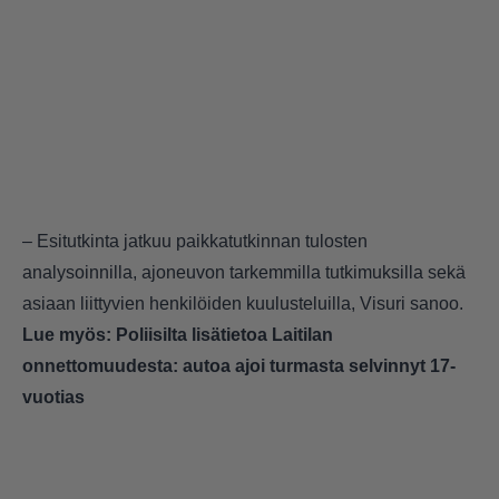
– Esitutkinta jatkuu paikkatutkinnan tulosten
analysoinnilla, ajoneuvon tarkemmilla tutkimuksilla sekä
asiaan liittyvien henkilöiden kuulusteluilla, Visuri sanoo.
Lue myös:
Poliisilta lisätietoa Laitilan
onnettomuudesta: autoa ajoi turmasta selvinnyt 17-
vuotias