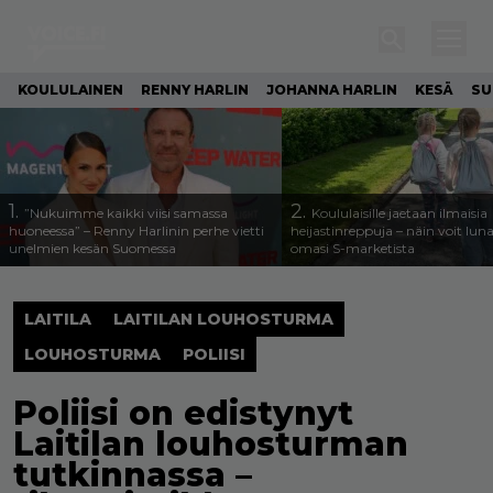
KOULULAINEN
RENNY HARLIN
JOHANNA HARLIN
KESÄ
SU
1.
2.
”Nukuimme kaikki viisi samassa
Koululaisille jaetaan ilmaisia
huoneessa” – Renny Harlinin perhe vietti
heijastinreppuja – näin voit lun
unelmien kesän Suomessa
omasi S-marketista
LAITILA
LAITILAN LOUHOSTURMA
LOUHOSTURMA
POLIISI
Poliisi on edistynyt
Laitilan louhosturman
tutkinnassa –