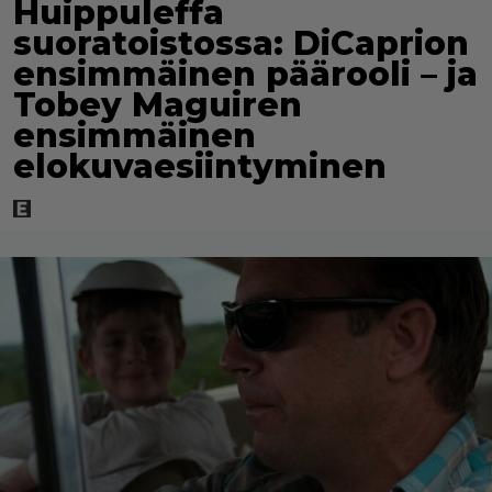
Huippuleffa
suoratoistossa: DiCaprion
ensimmäinen päärooli – ja
Tobey Maguiren
ensimmäinen
elokuvaesiintyminen