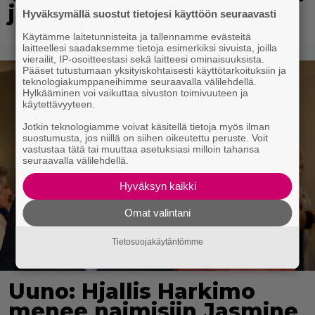
ja kansalla on sanottavaa
Hyväksymällä suostut tietojesi käyttöön seuraavasti
Käytämme laitetunnisteita ja tallennamme evästeitä
laitteellesi saadaksemme tietoja esimerkiksi sivuista, joilla
vierailit, IP-osoitteestasi sekä laitteesi ominaisuuksista.
Pääset tutustumaan yksityiskohtaisesti käyttötarkoituksiin ja
teknologiakumppaneihimme seuraavalla välilehdellä.
Hylkääminen voi vaikuttaa sivuston toimivuuteen ja
käytettävyyteen.
Jotkin teknologiamme voivat käsitellä tietoja myös ilman
suostumusta, jos niillä on siihen oikeutettu peruste. Voit
vastustaa tätä tai muuttaa asetuksiasi milloin tahansa
seuraavalla välilehdellä.
Hyväksyn kaikki
Omat valintani
Tietosuojakäytäntömme
Uuno: Hjallis Harkimo
menee naimisiin Jasmine