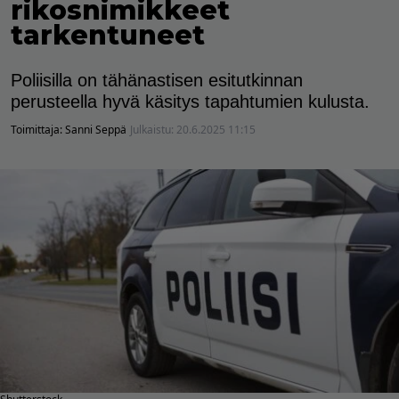
rikosnimikkeet
tarkentuneet
Poliisilla on tähänastisen esitutkinnan
perusteella hyvä käsitys tapahtumien kulusta.
Toimittaja:
Sanni Seppä
Julkaistu:
20.6.2025 11:15