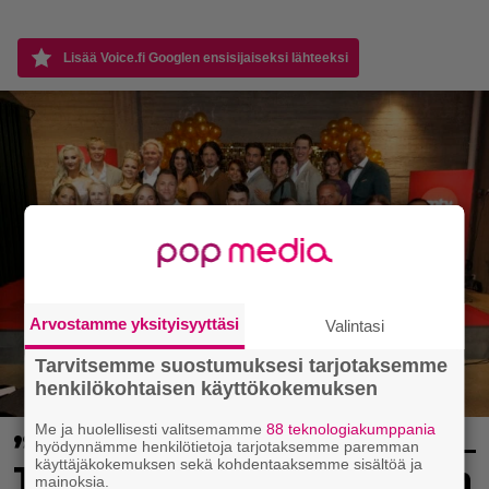
Lisää Voice.fi Googlen ensisijaiseksi lähteeksi
Arvostamme yksityisyyttäsi
Valintasi
Tarvitsemme suostumuksesi tarjotaksemme
henkilökohtaisen käyttökokemuksen
Me ja huolellisesti valitsemamme
88 teknologiakumppania
”Että semmonen sirkus” –
hyödynnämme henkilötietoja tarjotaksemme paremman
käyttäjäkokemuksen sekä kohdentaaksemme sisältöä ja
TTK-kilpailijat julkistettiin
mainoksia.