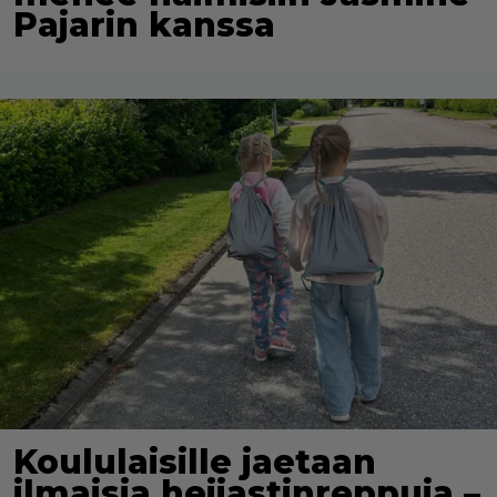
Pajarin kanssa
Koululaisille jaetaan
ilmaisia heijastinreppuja –