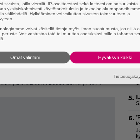
1.
J
i sivuista, joilla vierailit, IP-osoitteestasi sekä laitteesi ominaisuuksista
an yksityiskohtaisesti käyttötarkoituksiin ja teknologiakumppaneihimm
y
la välilehdellä. Hylkääminen voi vaikuttaa sivuston toimivuuteen ja
h
yyteen.
knologiamme voivat käsitellä tietoja myös ilman suostumusta, jos niillä o
2.
S
u peruste. Voit vastustaa tätä tai muuttaa asetuksiasi milloin tahansa se
l
lä.
k
attavat kasvattaa vauva Archiesta
3.
E
hva mielipide
Omat valintani
Hyväksyn kaikki
e
ttää rajusta kokemuksesta: “Olin koko
Tietosuojak
4.
E
S
nnalla pikkusiskonsa
Lilibetin
kanssa perheen
5.
I
S
6.
”
l
J
k