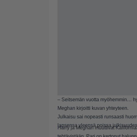
– Seitsemän vuotta myöhemmin… hy
Meghan kirjoitti kuvan yhteyteen.
Julkaisu sai nopeasti runsaasti huomi
lapsensa yleensä poissa julkisuudes
Harry ja Meghan muuttivat Kaliforni
tehtävistään. Pari on kertonut halu