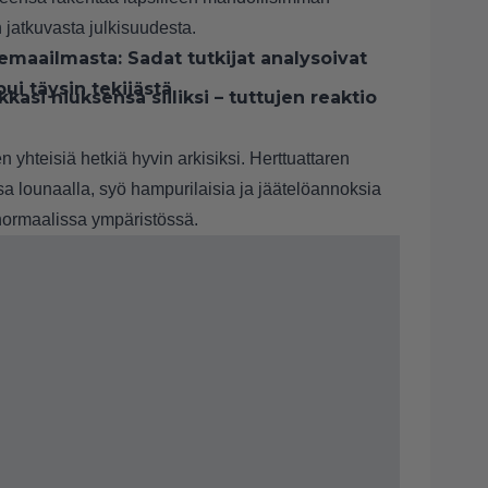
n jatkuvasta julkisuudesta.
emaailmasta: Sadat tutkijat analysoivat
ui täysin tekijästä
kkasi hiuksensa siiliksi – tuttujen reaktio
yhteisiä hetkiä hyvin arkisiksi. Herttuattaren
 lounaalla, syö hampurilaisia ja jäätelöannoksia
normaalissa ympäristössä.