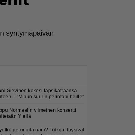
enit
jan syntymäpäivän
LUETUIMMAT NYT
ani Sievinen kokosi lapsikatraansa
hteen – ”Minun suurin perintöni heille”
ppu Normaalin viimeinen konsertti
sitetään Ylellä
yötkö perunoita näin? Tutkijat löysivät