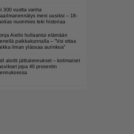
li 300 vuotta vanha
aailmanennätys meni uusiksi – 18-
uotias nuorimies teki historiaa
onja Aiello hullaantui elämään
ienellä paikkakunnalla – ”Voi ottaa
aikka ilman yläosaa aurinkoa”
idl aloitti jättialennukset – kotimaiset
asvikset jopa 40 prosentin
lennuksessa