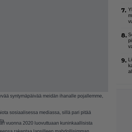
7.
Y
m
v
8.
S
p
v
9.
L
k
a
vää syntymäpäivää meidän ihanalle pojallemme,
ota sosiaalisessa mediassa, sillä pari pitää
ta.
aan vuonna 2020 luovuttuaan kuninkaallisista
nneensa rakentaa lapsilleen mahdollisimman