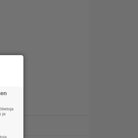
sen
tietoja
 ja
LUETUIMMAT JUTUT
toja