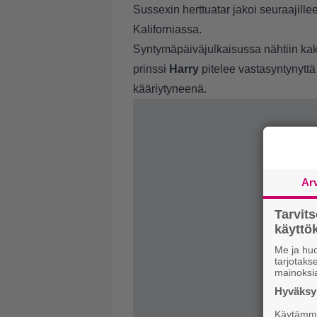
Sussexin herttuatar jakoi seuraajill
Kaliforniassa.
Syntymäpäiväjulkaisussa nähtiin ka
prinssi
Harry
pitelee vastasyntynytt
kääriytyneenä.
Ar
Tarvit
käytt
Me ja huo
tarjotak
mainoksi
Hyväksym
Käytämme 