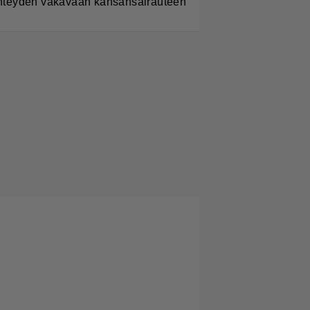
hteyden vakavaan kansansairauteen