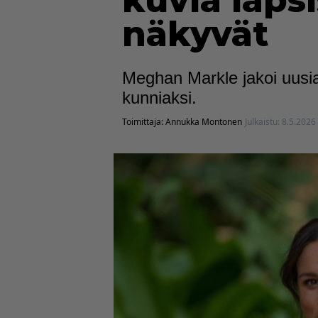
kuvia laps
näkyvät
Meghan Markle jakoi uusia
kunniaksi.
Toimittaja:
Annukka Montonen
Julkaistu:
8.5.2026