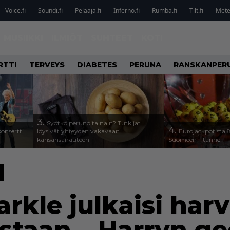
Voice.fi
Soundi.fi
Pelaaja.fi
Inferno.fi
Rumba.fi
Tilt.fi
Metel
MUSIIKKI
ILMIÖT
SUHTEET
KOTI
RTTI
TERVEYS
DIABETES
PERUNA
RANSKANPER
3.
Syötkö perunoita näin? Tutkijat
4.
onsertti
löysivät yhteyden vakavaan
Eurojackpotista
kansansairauteen
Suomeen – tänne
kle julkaisi harv