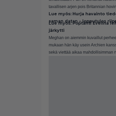
tavallisen arjen pois Britannian hovi
Lue myös:
Hurja havainto tied
saman datan – lopputulos riipp
Lue myös:
Poptähti Evelina lei
järkytti
Meghan on aiemmin kuvaillut perheen 
mukaan hän käy usein Archien kanssa
sekä viettää aikaa mahdollisimman 