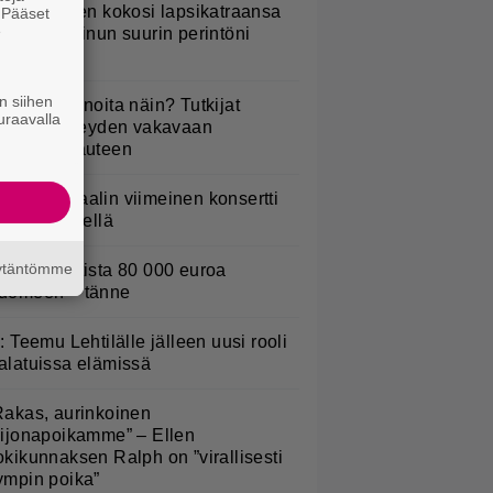
ani Sievinen kokosi lapsikatraansa
. Pääset
e
hteen – ”Minun suurin perintöni
eille”
n siihen
yötkö perunoita näin? Tutkijat
uraavalla
öysivät yhteyden vakavaan
ansansairauteen
ppu Normaalin viimeinen konsertti
sitetään Ylellä
äytäntömme
urojackpotista 80 000 euroa
uomeen – tänne
L: Teemu Lehtilälle jälleen uusi rooli
alatuissa elämissä
Rakas, aurinkoinen
eijonapoikamme” – Ellen
okikunnaksen Ralph on ”virallisesti
ympin poika”