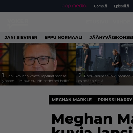
Como.fi
Episodi.fi
ETUSIVU
VIIHDE
JANI SIEVINEN
EPPU NORMAALI
JÄÄHYVÄISKONSE
1.
2.
Jani Sievinen kokosi lapsikatraansa
Eppu Normaalin viimeinen k
yhteen – ”Minun suurin perintöni heille”
esitetään Ylellä
MEGHAN MARKLE
PRINSSI HARRY
Meghan Mar