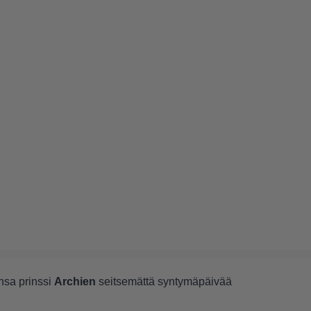
nsa prinssi
Archien
seitsemättä syntymäpäivää