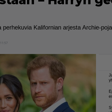
istaan – Harryn ge
 perhekuvia Kalifornian arjesta Archie-po
 11:57
J
y
E
e
S