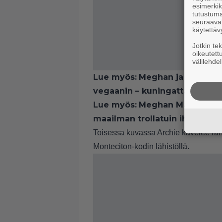
esimerkiks
tutustuma
seuraaval
käytettäv
Jotkin te
oikeutett
välilehdel
Lue myös:
Meghan ja Harry sa
vegaanin – kuningattarella va
Lue myös:
Meghan Markle tili
maailman trollatuin ihminen”
Toisessa kuvassa Archie kävelee ra
Monteciton-kodin lähistöllä.