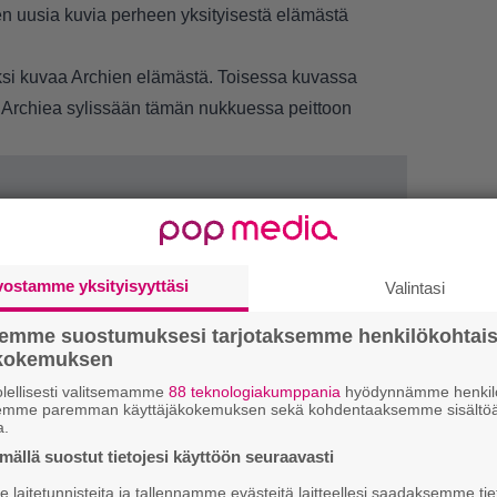
een uusia kuvia perheen yksityisestä elämästä
ksi kuvaa Archien elämästä. Toisessa kuvassa
ä Archiea sylissään tämän nukkuessa peittoon
vostamme yksityisyyttäsi
Valintasi
semme suostumuksesi tarjotaksemme henkilökohtai
ökokemuksen
lellisesti valitsemamme
88 teknologiakumppania
hyödynnämme henkilö
semme paremman käyttäjäkokemuksen sekä kohdentaaksemme sisältöä
a.
ällä suostut tietojesi käyttöön seuraavasti
laitetunnisteita ja tallennamme evästeitä laitteellesi saadaksemme tie