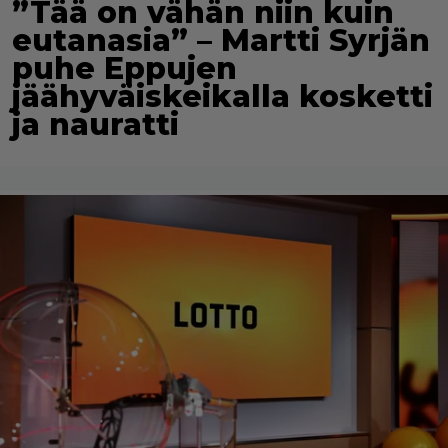
”Tää on vähän niin kuin
eutanasia” – Martti Syrjän
puhe Eppujen
jäähyväiskeikalla kosketti
ja nauratti