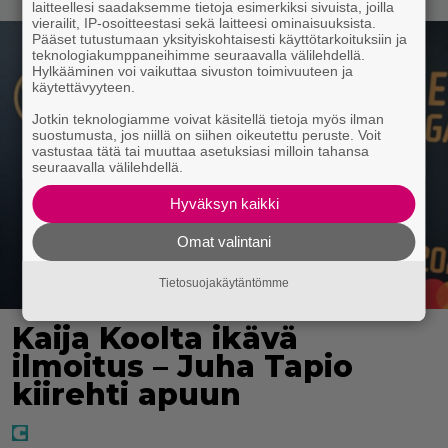
laitteellesi saadaksemme tietoja esimerkiksi sivuista, joilla
vierailit, IP-osoitteestasi sekä laitteesi ominaisuuksista.
Pääset tutustumaan yksityiskohtaisesti käyttötarkoituksiin ja
teknologiakumppaneihimme seuraavalla välilehdellä.
Hylkääminen voi vaikuttaa sivuston toimivuuteen ja
käytettävyyteen.
Jotkin teknologiamme voivat käsitellä tietoja myös ilman
suostumusta, jos niillä on siihen oikeutettu peruste. Voit
vastustaa tätä tai muuttaa asetuksiasi milloin tahansa
seuraavalla välilehdellä.
Hyväksyn kaikki
Omat valintani
Tietosuojakäytäntömme
Kaija Koolta ikävä
ilmoitus – Juha Tapio
kiirehti apuun