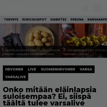
TERVEYS
EUROJACKPOT
DIABETES
PERUNA
RANSKANP
1.
2.
Syötkö perunoita näin? Tutkijat löysivät
Eurojackpotista 80 000 eur
yhteyden vakavaan kansansairauteen
Suomeen – tänne
HEVONEN
LIVE
SUOMENHEVONEN
VARSA
VARSALIVE
Onko mitään eläinlapsia
suloisempaa? Ei, siispä
täältä tulee varsalive