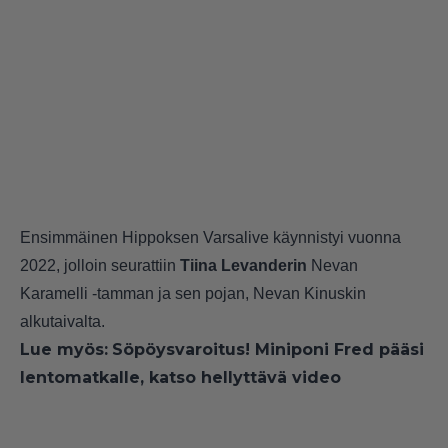
Ensimmäinen Hippoksen Varsalive käynnistyi vuonna
2022, jolloin seurattiin
Tiina Levanderin
Nevan
Karamelli -tamman ja sen pojan, Nevan Kinuskin
alkutaivalta.
Lue myös:
Söpöysvaroitus! Miniponi Fred pääsi
lentomatkalle, katso hellyttävä video