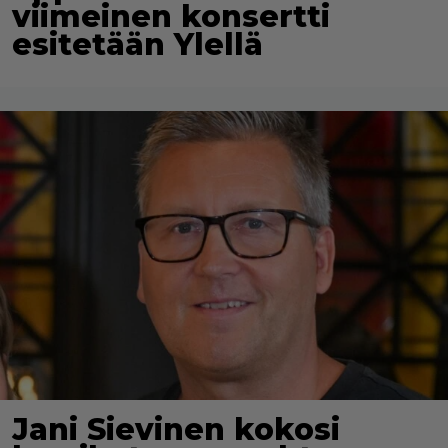
viimeinen konsertti
esitetään Ylellä
Jani Sievinen kokosi