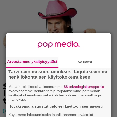
Arvostamme yksityisyyttäsi
Valintasi
Tarvitsemme suostumuksesi tarjotaksemme
henkilökohtaisen käyttökokemuksen
Seiska: Laulaja Frederik
Me ja huolellisesti valitsemamme
88 teknologiakumppania
lyttäsi Eput – johan oli
hyödynnämme henkilötietoja tarjotaksemme paremman
käyttäjäkokemuksen sekä kohdentaaksemme sisältöä ja
taas kielen käyttöä
mainoksia.
Hyväksymällä suostut tietojesi käyttöön seuraavasti
Käytämme laitetunnisteita ja tallennamme evästeitä