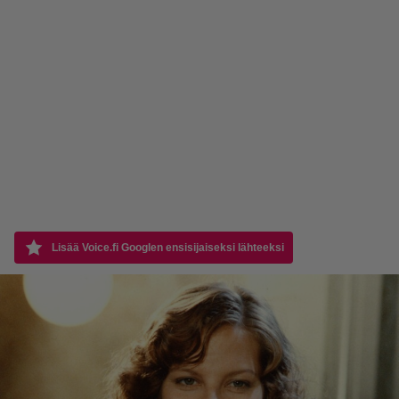
Lisää Voice.fi Googlen ensisijaiseksi lähteeksi