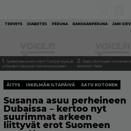
TERVEYS
DIABETES
PERUNA
RANSKANPERUNA
JANI SIE
1.
2.
Syötkö perunoita näin? Tutkijat löysivät
Eppu Normaalin viimeinen k
yhteyden vakavaan kansansairauteen
esitetään Ylellä
ÄITYS
ISKELMÄN ILTAPÄIVÄ
SATU KOTONEN
Susanna asuu perheineen
Dubaissa – kertoo nyt
suurimmat arkeen
liittyvät erot Suomeen