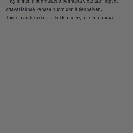
– Kyllä meillä suomalaisia perinteitä vietetään, lapset
ottavat isänsä kanssa huomioon äitienpäivän.
Toivottavasti kakkua ja kukkia tulee, nainen nauraa.