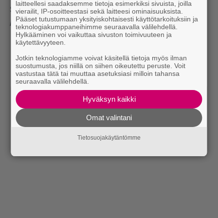
laitteellesi saadaksemme tietoja esimerkiksi sivuista, joilla
Samanlaista arkea kuin länsimaissakin, hän tiivistää.
vierailit, IP-osoitteestasi sekä laitteesi ominaisuuksista.
Pääset tutustumaan yksityiskohtaisesti käyttötarkoituksiin ja
Kuuntele Iskelmän iltapäivää joka arkipäivä klo 14-18.
teknologiakumppaneihimme seuraavalla välilehdellä.
Hylkääminen voi vaikuttaa sivuston toimivuuteen ja
käytettävyyteen.
Jotkin teknologiamme voivat käsitellä tietoja myös ilman
suostumusta, jos niillä on siihen oikeutettu peruste. Voit
vastustaa tätä tai muuttaa asetuksiasi milloin tahansa
seuraavalla välilehdellä.
Hyväksyn kaikki
Omat valintani
Tietosuojakäytäntömme