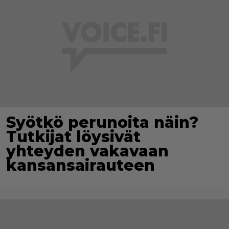
Syötkö perunoita näin?
Tutkijat löysivät
yhteyden vakavaan
kansansairauteen