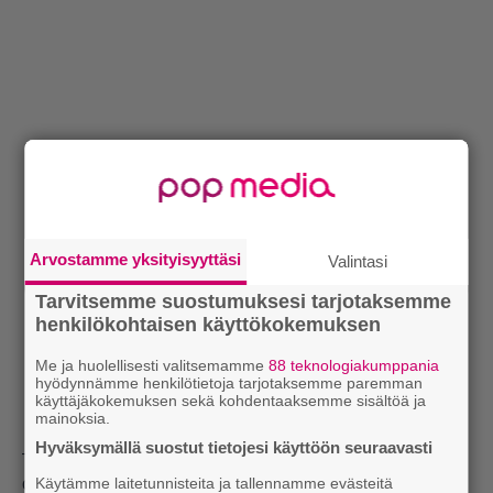
Arvostamme yksityisyyttäsi
Valintasi
Tarvitsemme suostumuksesi tarjotaksemme
henkilökohtaisen käyttökokemuksen
Me ja huolellisesti valitsemamme
88 teknologiakumppania
hyödynnämme henkilötietoja tarjotaksemme paremman
käyttäjäkokemuksen sekä kohdentaaksemme sisältöä ja
mainoksia.
Hyväksymällä suostut tietojesi käyttöön seuraavasti
– Ei meidän tarvitse täällä kaavuissa kulkea. Arjessa ei
ole mitään eroa, että asuisiko Euroopassa vai Dubaissa.
Käytämme laitetunnisteita ja tallennamme evästeitä