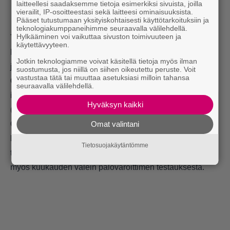
laitteellesi saadaksemme tietoja esimerkiksi sivuista, joilla
vierailit, IP-osoitteestasi sekä laitteesi ominaisuuksista.
Pääset tutustumaan yksityiskohtaisesti käyttötarkoituksiin ja
teknologiakumppaneihimme seuraavalla välilehdellä.
Hylkääminen voi vaikuttaa sivuston toimivuuteen ja
Tee oma paloharjoitus
käytettävyyteen.
Kannattaa myös osallistua omaan paloharjoitukseen,
Jotkin teknologiamme voivat käsitellä tietoja myös ilman
jonka voi tehdä Paloturvallisuusviikon omilla nettisivuilla.
suostumusta, jos niillä on siihen oikeutettu peruste. Voit
vastustaa tätä tai muuttaa asetuksiasi milloin tahansa
Oman paloharjoituksen on jo nyt tehnyt lähes 77 000
seuraavalla välilehdellä.
ihmistä ja yhteisöä. Tee oma paloharjoitus
tästä
!
Hyväksyn kaikki
(Paloturvallisuusviikko)
On hyvä myös tutustua
Kipinä
-sovellukseen, jonka voi
Omat valintani
ladata omaan kännykkään.Sovelluksen avulla voi myös
Tietosuojakäytäntömme
tehdä oman paloharjoituksen kotona. Sovellus muistuttaa
myös kuukauden välein palovaroittimen testauksesta.