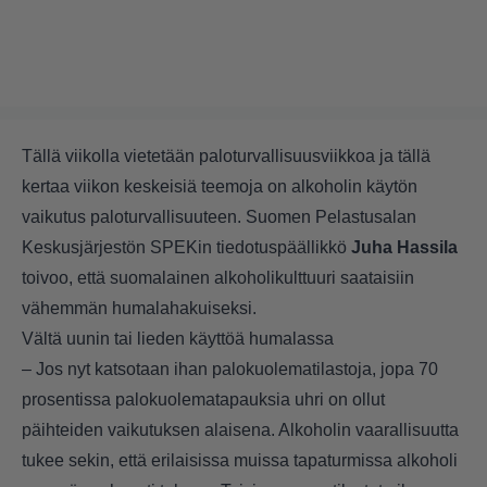
Tällä viikolla vietetään paloturvallisuusviikkoa ja tällä
kertaa viikon keskeisiä teemoja on alkoholin käytön
vaikutus paloturvallisuuteen. Suomen Pelastusalan
Keskusjärjestön SPEKin tiedotuspäällikkö
Juha Hassila
toivoo, että suomalainen alkoholikulttuuri saataisiin
vähemmän humalahakuiseksi.
Vältä uunin tai lieden käyttöä humalassa
– Jos nyt katsotaan ihan palokuolematilastoja, jopa 70
prosentissa palokuolematapauksia uhri on ollut
päihteiden vaikutuksen alaisena. Alkoholin vaarallisuutta
tukee sekin, että erilaisissa muissa tapaturmissa alkoholi