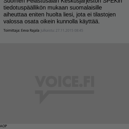
Suomen Pelastusalan Keskusjärjestön SPEKin
tiedotuspäällikön mukaan suomalaisille
aiheuttaa eniten huolta liesi, jota ei tilastojen
valossa osata oikein kunnolla käyttää.
Toimittaja:
Eeva Rajala
Julkaistu:
27.11.2015 08:45
AOP