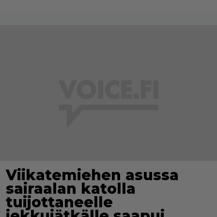
Viikatemiehen asussa
sairaalan katolla
tuijottaneelle
jekkujätkälle saapui