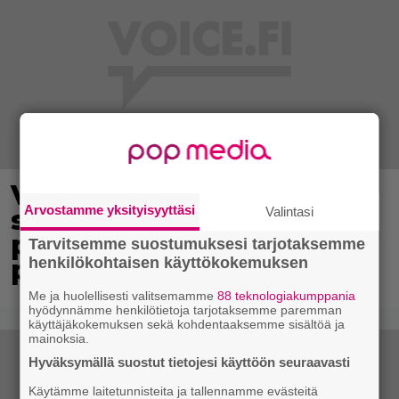
Virkavalta takaa-ajoi
Arvostamme yksityisyyttäsi
Valintasi
skoottereita –
poliisimoottoripyörä teki
Tarvitsemme suostumuksesi tarjotaksemme
henkilökohtaisen käyttökokemuksen
paosta lyhyen
Me ja huolellisesti valitsemamme
88 teknologiakumppania
hyödynnämme henkilötietoja tarjotaksemme paremman
käyttäjäkokemuksen sekä kohdentaaksemme sisältöä ja
mainoksia.
Hyväksymällä suostut tietojesi käyttöön seuraavasti
Käytämme laitetunnisteita ja tallennamme evästeitä