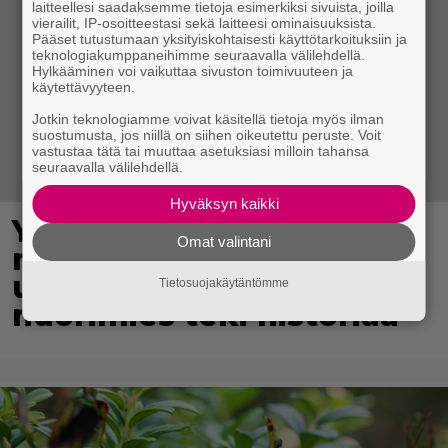
laitteellesi saadaksemme tietoja esimerkiksi sivuista, joilla
vierailit, IP-osoitteestasi sekä laitteesi ominaisuuksista.
Pääset tutustumaan yksityiskohtaisesti käyttötarkoituksiin ja
teknologiakumppaneihimme seuraavalla välilehdellä.
Hylkääminen voi vaikuttaa sivuston toimivuuteen ja
käytettävyyteen.
Jotkin teknologiamme voivat käsitellä tietoja myös ilman
suostumusta, jos niillä on siihen oikeutettu peruste. Voit
vastustaa tätä tai muuttaa asetuksiasi milloin tahansa
seuraavalla välilehdellä.
Hyväksyn kaikki
Yli 300 vuotta vanha
Omat valintani
maailmanennätys meni
uusiksi – 18-vuotias
Tietosuojakäytäntömme
nuorimies teki historiaa