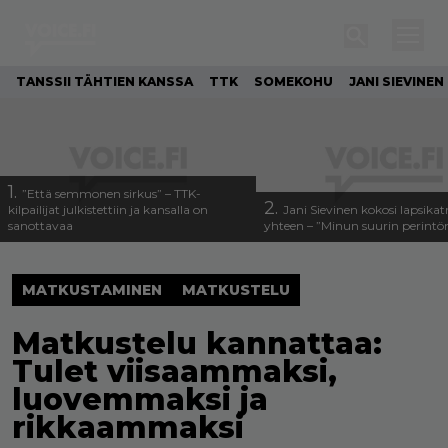
TANSSII TÄHTIEN KANSSA
TTK
SOMEKOHU
JANI SIEVINEN
1.
”Että semmonen sirkus” – TTK-
2.
kilpailijat julkistettiin ja kansalla on
Jani Sievinen kokosi lapsika
sanottavaa
yhteen – ”Minun suurin perintöni
MATKUSTAMINEN
MATKUSTELU
Matkustelu kannattaa:
Tulet viisaammaksi,
luovemmaksi ja
rikkaammaksi