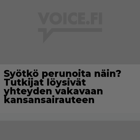
Syötkö perunoita näin?
Tutkijat löysivät
yhteyden vakavaan
kansansairauteen