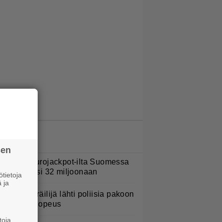
LUETUIMMAT JUTUT
sen
ohan oli Eurojackpot-ilta Suomessa
 potti kohosi 32 miljoonaan
tietoja
 ja
oottoripyöräilijä lähti poliisia pakoon
 huima ylinopeus
toja