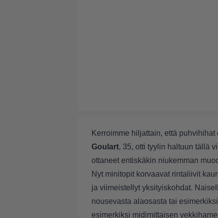
Kerroimme hiljattain, että puhvihih
Goulart
, 35, otti tyylin haltuun tällä v
ottaneet entiskäkin niukemman muo
Nyt minitopit korvaavat rintaliivit kau
ja viimeistellyt yksityiskohdat. Nais
nousevasta alaosasta tai esimerkiksi
esimerkiksi midimittaisen vekkihame