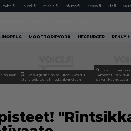
Voice.fi
Soundi.fi
Pelaaja.fi
Inferno.fi
Rumba.fi
Tilt.fi
Metel
MUSIIKKI
ILMIÖT
SUHTEET
KOTI
LINOPEUS
MOOTTORIPYÖRÄ
HESBURGER
RENNY H
4.
Tv-ohjelman juon
3.
isia pakoon
Hesburgerilta iso muutos: Suosittu
Lampeniuksen viulu
ateria poistuu ja hintoja alennetaan
pakeni kauhuissaan 
pisteet! "Rintsik