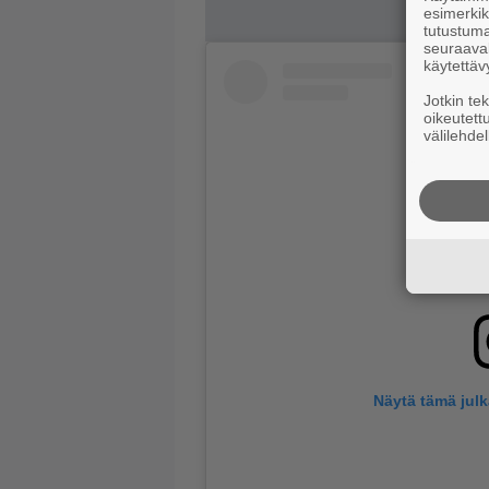
esimerkiks
tutustuma
seuraaval
käytettäv
Jotkin te
oikeutett
välilehdel
Näytä tämä jul