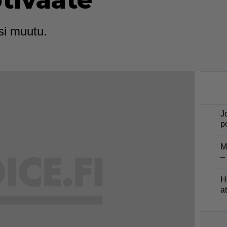
tivaate
si muutu.
5
J
p
M
–
H
a