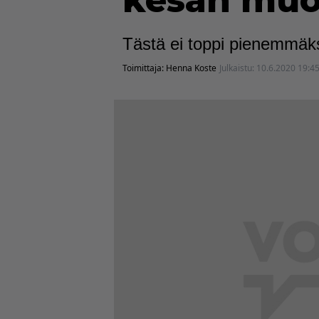
kesän muo
Tästä ei toppi pienemmäk
Toimittaja:
Henna Koste
Julkaistu:
10.6.2020 19:4