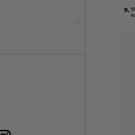
9.
M
k