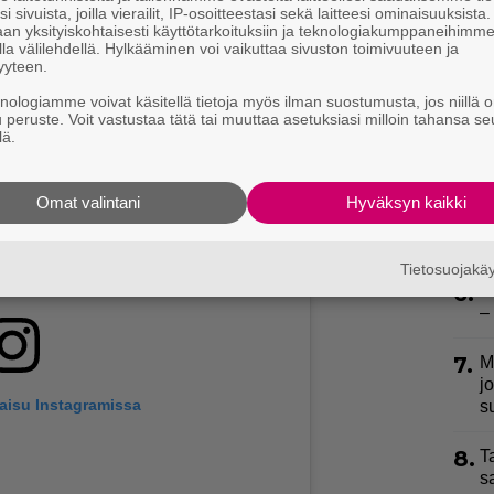
3.
H
i sivuista, joilla vierailit, IP-osoitteestasi sekä laitteesi ominaisuuksista
an yksityiskohtaisesti käyttötarkoituksiin ja teknologiakumppaneihimm
a
la välilehdellä. Hylkääminen voi vaikuttaa sivuston toimivuuteen ja
yyteen.
4.
T
knologiamme voivat käsitellä tietoja myös ilman suostumusta, jos niillä o
L
u peruste. Voit vastustaa tätä tai muuttaa asetuksiasi milloin tahansa se
P
lä.
p
5.
”
Omat valintani
Hyväksyn kaikki
h
v
Tietosuojak
6.
S
–
7.
M
j
kaisu Instagramissa
s
8.
T
s