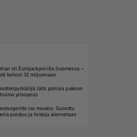
LUETUIMMAT NYT
ohan oli Eurojackpot-ilta Suomessa –
otti kohosi 32 miljoonaan
oottoripyöräilijä lähti poliisia pakoon
 huima ylinopeus
esburgerilta iso muutos: Suosittu
teria poistuu ja hintoja alennetaan