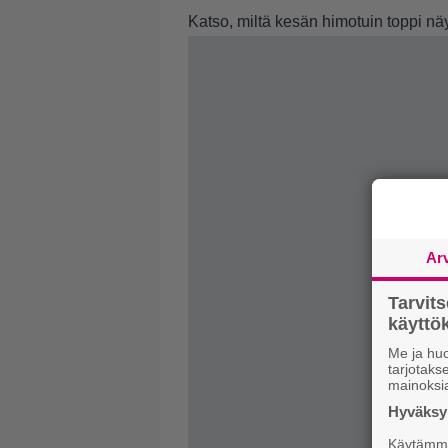
Katso, miltä kesän himotuin toppi näy
Ar
Tarvit
käytt
Me ja huo
tarjotak
mainoksi
Hyväksym
Käytämme 