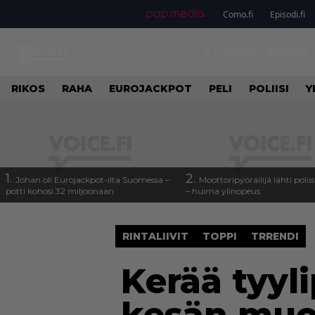
Como.fi
Episodi.fi
ETUSIVU
VIIHDE
RIKOS
RAHA
EUROJACKPOT
PELI
POLIISI
Y
1.
2.
Johan oli Eurojackpot-ilta Suomessa –
Moottoripyöräilijä lähti poli
potti kohosi 32 miljoonaan
– huima ylinopeus
RINTALIIVIT
TOPPI
TRRENDI
Kerää tyyli