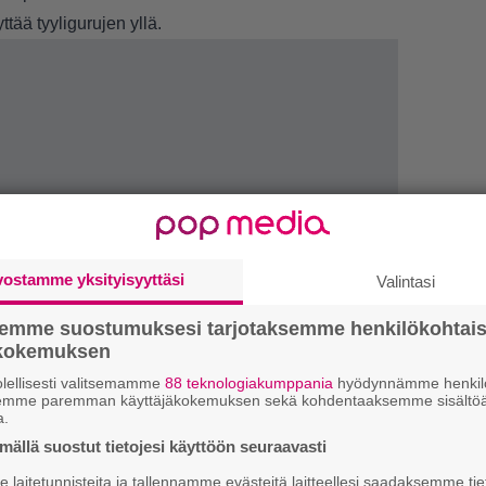
ttää tyyligurujen yllä.
vostamme yksityisyyttäsi
Valintasi
semme suostumuksesi tarjotaksemme henkilökohtai
ökokemuksen
1.
J
–
lellisesti valitsemamme
88 teknologiakumppania
hyödynnämme henkilö
semme paremman käyttäjäkokemuksen sekä kohdentaaksemme sisältöä
a.
2.
M
ällä suostut tietojesi käyttöön seuraavasti
–
laitetunnisteita ja tallennamme evästeitä laitteellesi saadaksemme tie