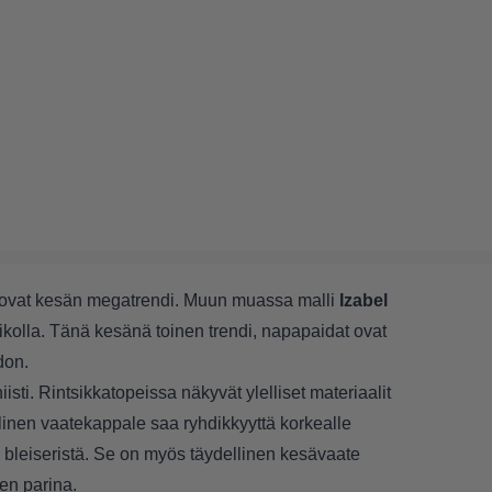
at ovat kesän megatrendi. Muun muassa
malli
Izabel
iikolla
. Tänä kesänä toinen trendi, napapaidat ovat
don.
niisti. Rintsikkatopeissa näkyvät ylelliset materiaalit
ellinen vaatekappale saa ryhdikkyyttä korkealle
 bleiseristä. Se on myös täydellinen kesävaate
en parina.