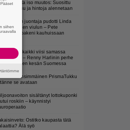
esburgerilta iso muutos: Suosittu
. Pääset
e
teria poistuu ja hintoja alennetaan
v-ohjelman juontaja pudotti Linda
n siihen
ampeniuksen viulun – Pete
uraavalla
arkkonen pakeni kauhuissaan
aikalta
Nukuimme kaikki viisi samassa
uoneessa” – Renny Harlinin perhe
ietti unelmien kesän Suomessa
äytäntömme
uomeen ensimmäinen PrismaTukku
 tänne se avataan
iljoonavoiton sisältänyt lottokuponki
outui roskiin – käynnistyi
uuroperaatio
akaisinveto: Ostitko kaupasta tätä
alaattia? Älä syö