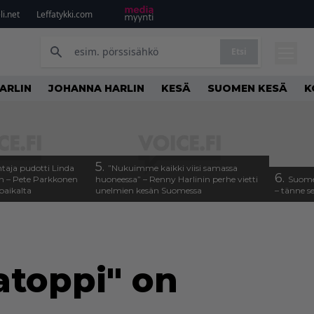
i.net
Leffatykki.com
Etsi
ARLIN
JOHANNA HARLIN
KESÄ
SUOMEN KESÄ
K
5.
taja pudotti Linda
”Nukuimme kaikki viisi samassa
6.
n – Pete Parkkonen
huoneessa” – Renny Harlinin perhe vietti
Suome
paikalta
unelmien kesän Suomessa
– tänne s
katoppi" on