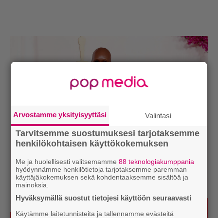
Arvostamme yksityisyyttäsi
Valintasi
Tarvitsemme suostumuksesi tarjotaksemme
henkilökohtaisen käyttökokemuksen
Me ja huolellisesti valitsemamme
88 teknologiakumppania
hyödynnämme henkilötietoja tarjotaksemme paremman
käyttäjäkokemuksen sekä kohdentaaksemme sisältöä ja
mainoksia.
Hyväksymällä suostut tietojesi käyttöön seuraavasti
Käytämme laitetunnisteita ja tallennamme evästeitä