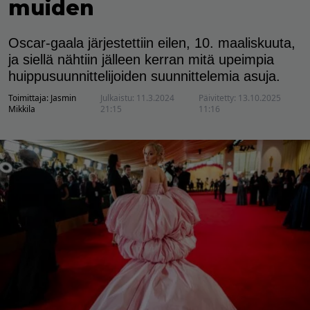
muiden
Oscar-gaala järjestettiin eilen, 10. maaliskuuta,
ja siellä nähtiin jälleen kerran mitä upeimpia
huippusuunnittelijoiden suunnittelemia asuja.
Toimittaja:
Jasmin
Julkaistu:
11.3.2024
Päivitetty:
13.10.2025
Mikkila
21:15
11:16