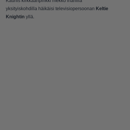
Kaunis kirkkaanpinkki mekko ihanilla
yksityiskohdilla häikäisi televisiopersoonan
Keltie
Knightin
yllä.