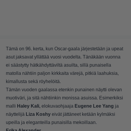
Tämä on 96. kerta, kun Oscar-gaala järjestetään ja upeat
asut jaksavat yllättää vuosi vuodelta. Tänäkään vuonna
ei säästytty hätkähdyttäviltä asuilta, sillä punaisella
matolla nähtiin paljon kirkkaita värejä, pitkiä laahuksia,
kimallusta sekä röyhelöitä.
Tämän vuoden gaalassa etenkin punainen näytti olevan
muotiväri, ja sitä nähtiinkin monissa asuissa. Esimerkiksi
malli
Haley Kali,
elokuvaohjaaja
Eugene Lee Yang
ja
näyttelijä
Liza
Koshy
eivät jättäneet ketään kylmäksi
upeilla ja eleganteilla punaisilla mekoillaan.
Erika Alexander