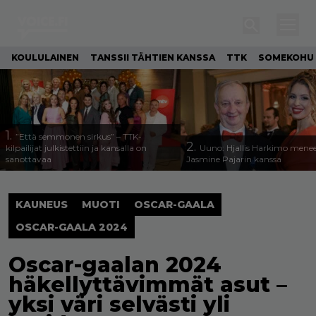
KOULULAINEN
TANSSII TÄHTIEN KANSSA
TTK
SOMEKOHU
1.
”Että semmonen sirkus” – TTK-
2.
kilpailijat julkistettiin ja kansalla on
Uuno: Hjallis Harkimo menee
sanottavaa
Jasmine Pajarin kanssa
KAUNEUS
MUOTI
OSCAR-GAALA
OSCAR-GAALA 2024
Oscar-gaalan 2024
häkellyttävimmät asut –
yksi väri selvästi yli