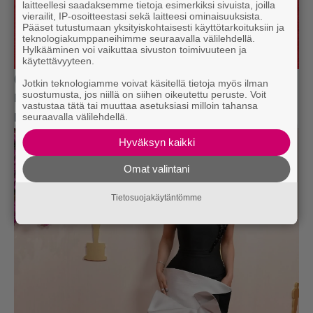
laitteellesi saadaksemme tietoja esimerkiksi sivuista, joilla
vierailit, IP-osoitteestasi sekä laitteesi ominaisuuksista.
Pääset tutustumaan yksityiskohtaisesti käyttötarkoituksiin ja
teknologiakumppaneihimme seuraavalla välilehdellä.
Hylkääminen voi vaikuttaa sivuston toimivuuteen ja
käytettävyyteen.
(Kuva: AOP)
Jotkin teknologiamme voivat käsitellä tietoja myös ilman
suostumusta, jos niillä on siihen oikeutettu peruste. Voit
Kristy Scott
vastustaa tätä tai muuttaa asetuksiasi milloin tahansa
seuraavalla välilehdellä.
Kristy Scott
ihastutti mustavalkoisella mekollaan.
Hyväksyn kaikki
Omat valintani
Tietosuojakäytäntömme