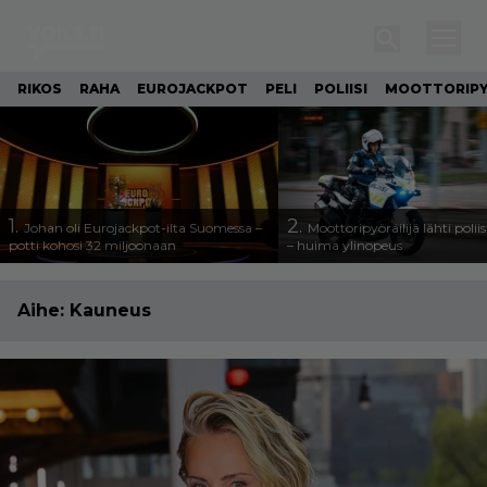
RIKOS
RAHA
EUROJACKPOT
PELI
POLIISI
MOOTTORIP
1.
2.
Johan oli Eurojackpot-ilta Suomessa –
Moottoripyöräilijä lähti poli
potti kohosi 32 miljoonaan
– huima ylinopeus
Aihe:
Kauneus