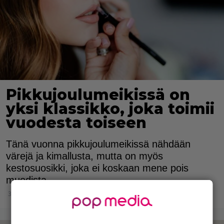
Pikkujoulumeikissä on
yksi klassikko, joka toimii
vuodesta toiseen
Tänä vuonna pikkujoulumeikissä nähdään
värejä ja kimallusta, mutta on myös
kestosuosikki, joka ei koskaan mene pois
muodista.
3.11.2025 11:15