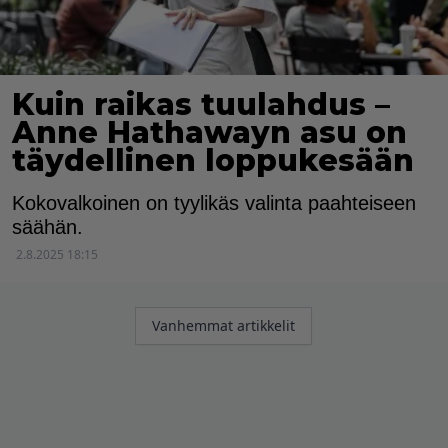
Kuin raikas tuulahdus –
Anne Hathawayn asu on
täydellinen loppukesään
Kokovalkoinen on tyylikäs valinta paahteiseen
säähän.
2.8.2025 18:15
Artikkelien
Vanhemmat artikkelit
selaus