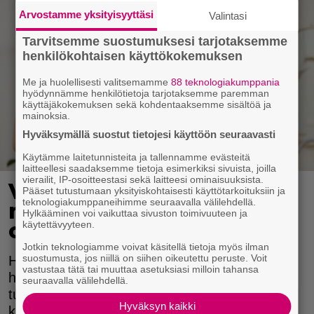
Arvostamme yksityisyyttäsi
Valintasi
Tarvitsemme suostumuksesi tarjotaksemme
henkilökohtaisen käyttökokemuksen
Me ja huolellisesti valitsemamme
88 teknologiakumppania
hyödynnämme henkilötietoja tarjotaksemme paremman
käyttäjäkokemuksen sekä kohdentaaksemme sisältöä ja
mainoksia.
Hyväksymällä suostut tietojesi käyttöön seuraavasti
Käytämme laitetunnisteita ja tallennamme evästeitä
laitteellesi saadaksemme tietoja esimerkiksi sivuista, joilla
vierailit, IP-osoitteestasi sekä laitteesi ominaisuuksista.
Vesilasitesti paljastaa,
Pääset tutustumaan yksityiskohtaisesti käyttötarkoituksiin ja
teknologiakumppaneihimme seuraavalla välilehdellä.
mitä tuotteita hiuksesi
Hylkääminen voi vaikuttaa sivuston toimivuuteen ja
oikeasti tarvitsevat
käytettävyyteen.
Jotkin teknologiamme voivat käsitellä tietoja myös ilman
suostumusta, jos niillä on siihen oikeutettu peruste. Voit
Helppo vesilasitesti paljastaa, kuinka hyvin
vastustaa tätä tai muuttaa asetuksiasi milloin tahansa
hiuksesi sitovat kosteutta, ja sen avulla löydät
seuraavalla välilehdellä.
tuotteet, jotka tekevät hiuksistasi pehmeät,
Hyväksyn kaikki
kiiltävät ja helposti käsiteltävät.