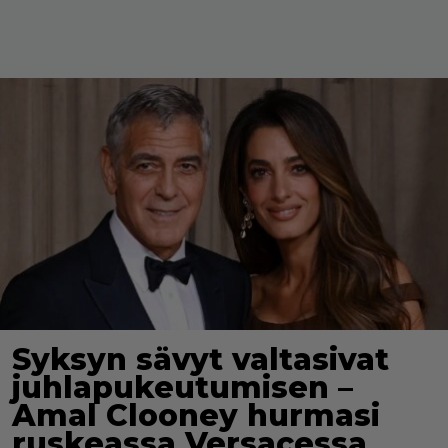
Syksyn sävyt valtasivat
juhlapukeutumisen –
Amal Clooney hurmasi
ruskeassa Versacessa