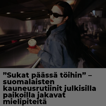
”Sukat päässä töihin” –
suomalaisten
kauneusrutiinit julkisilla
paikoilla jakavat
mielipiteitä