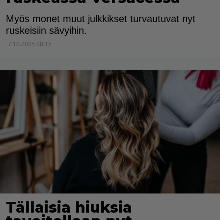
Myös monet muut julkkikset turvautuvat nyt
ruskeisiin sävyihin.
7.10.2025 08:15
Tällaisia hiuksia