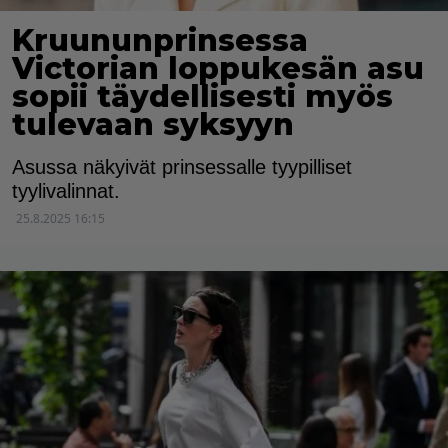
Kruununprinsessa
Victorian loppukesän asu
sopii täydellisesti myös
tulevaan syksyyn
Asussa näkyivät prinsessalle tyypilliset
tyylivalinnat.
25.8.2025 16:15