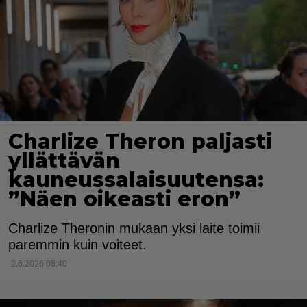
Charlize Theron paljasti
yllättävän
kauneussalaisuutensa:
”Näen oikeasti eron”
Charlize Theronin mukaan yksi laite toimii
paremmin kuin voiteet.
2.6.2026 08:40