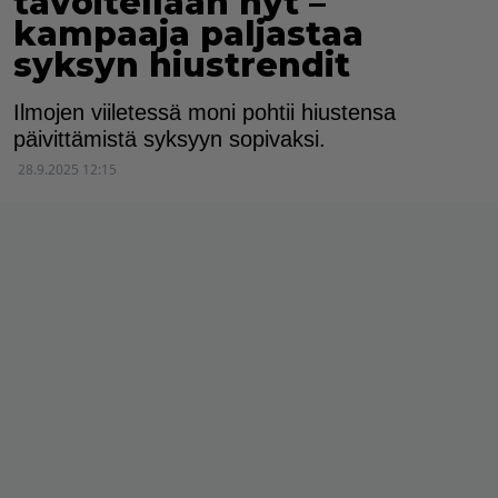
tavoitellaan nyt –
kampaaja paljastaa
syksyn hiustrendit
Ilmojen viiletessä moni pohtii hiustensa
päivittämistä syksyyn sopivaksi.
28.9.2025 12:15