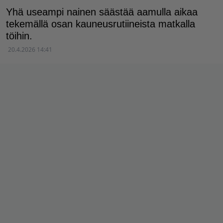
Yhä useampi nainen säästää aamulla aikaa
tekemällä osan kauneusrutiineista matkalla
töihin.
20.4.2026 14:41