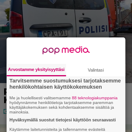
Arvostamme yksityisyyttäsi
Valintasi
Tarvitsemme suostumuksesi tarjotaksemme
henkilökohtaisen käyttökokemuksen
Poliisilla surullinen ilta
Kuopiossa eilen
Me ja huolellisesti valitsemamme
88 teknologiakumppania
hyödynnämme henkilötietoja tarjotaksemme paremman
käyttäjäkokemuksen sekä kohdentaaksemme sisältöä ja
mainoksia.
Hyväksymällä suostut tietojesi käyttöön seuraavasti
Käytämme laitetunnisteita ja tallennamme evästeitä