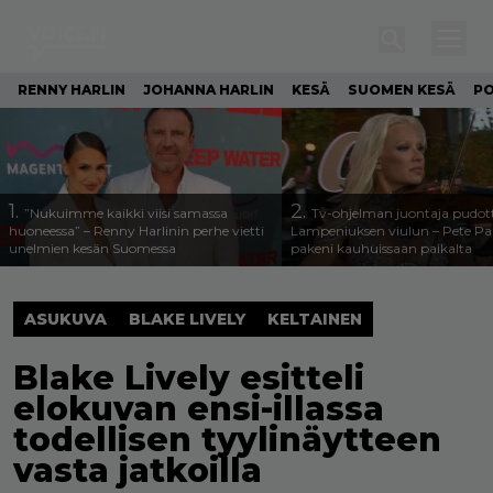
RENNY HARLIN
JOHANNA HARLIN
KESÄ
SUOMEN KESÄ
PO
1.
2.
”Nukuimme kaikki viisi samassa
Tv-ohjelman juontaja pudott
huoneessa” – Renny Harlinin perhe vietti
Lampeniuksen viulun – Pete P
unelmien kesän Suomessa
pakeni kauhuissaan paikalta
ASUKUVA
BLAKE LIVELY
KELTAINEN
Blake Lively esitteli
elokuvan ensi-illassa
todellisen tyylinäytteen
vasta jatkoilla