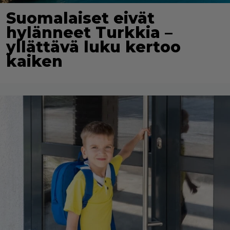
Suomalaiset eivät
hylänneet Turkkia –
yllättävä luku kertoo
kaiken