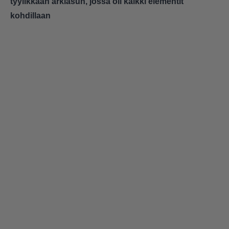
tyylikkään arkiasun, jossa oli kaikki elementit
kohdillaan