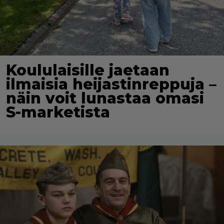
Koululaisille jaetaan
ilmaisia heijastinreppuja –
näin voit lunastaa omasi
S-marketista