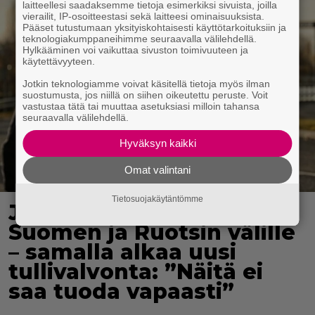
laitteellesi saadaksemme tietoja esimerkiksi sivuista, joilla
vierailit, IP-osoitteestasi sekä laitteesi ominaisuuksista.
Pääset tutustumaan yksityiskohtaisesti käyttötarkoituksiin ja
teknologiakumppaneihimme seuraavalla välilehdellä.
Hylkääminen voi vaikuttaa sivuston toimivuuteen ja
käytettävyyteen.
Jotkin teknologiamme voivat käsitellä tietoja myös ilman
suostumusta, jos niillä on siihen oikeutettu peruste. Voit
vastustaa tätä tai muuttaa asetuksiasi milloin tahansa
seuraavalla välilehdellä.
Hyväksyn kaikki
Omat valintani
Tietosuojakäytäntömme
Junayhteys avautuu
Suomen ja Ruotsin välille
– samalla alkaa uusi
tullivalvonta: ”Näitä ei
saa tuoda vapaasti”