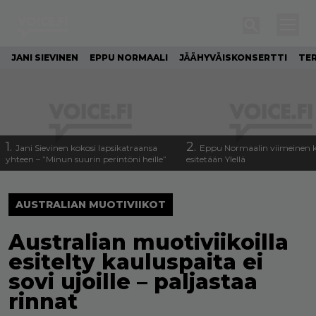
JANI SIEVINEN
EPPU NORMAALI
JÄÄHYVÄISKONSERTTI
TE
1.
2.
Jani Sievinen kokosi lapsikatraansa
Eppu Normaalin viimeinen k
yhteen – ”Minun suurin perintöni heille”
esitetään Ylellä
AUSTRALIAN MUOTIVIIKOT
Australian muotiviikoilla
esitelty kauluspaita ei
sovi ujoille – paljastaa
rinnat