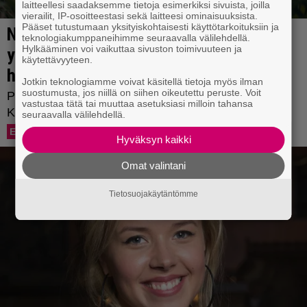
laitteellesi saadaksemme tietoja esimerkiksi sivuista, joilla
vierailit, IP-osoitteestasi sekä laitteesi ominaisuuksista.
Pääset tutustumaan yksityiskohtaisesti käyttötarkoituksiin ja
teknologiakumppaneihimme seuraavalla välilehdellä.
Hylkääminen voi vaikuttaa sivuston toimivuuteen ja
käytettävyyteen.
Jotkin teknologiamme voivat käsitellä tietoja myös ilman
suostumusta, jos niillä on siihen oikeutettu peruste. Voit
vastustaa tätä tai muuttaa asetuksiasi milloin tahansa
seuraavalla välilehdellä.
Hyväksyn kaikki
Omat valintani
Tietosuojakäytäntömme