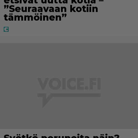
etsivät uutta kotia –
”Seuraavaan kotiin
tämmöinen”