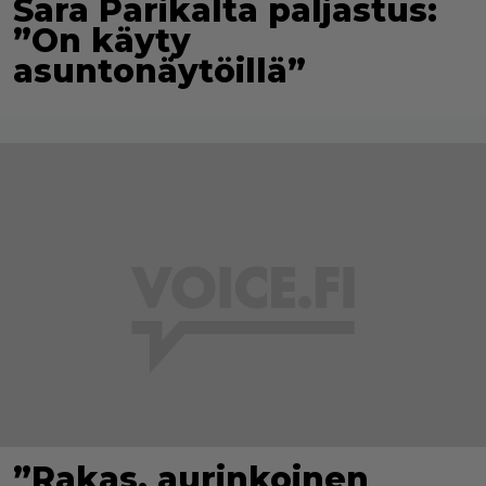
Sara Parikalta paljastus:
”On käyty
asuntonäytöillä”
”Rakas, aurinkoinen