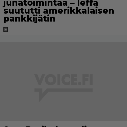
junatoimintaa – leffa
suututti amerikkalaisen
pankkijätin