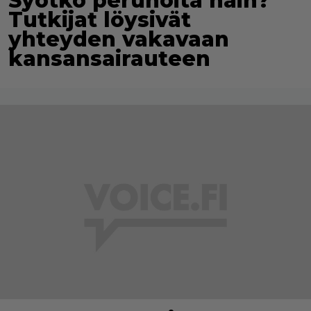
Syötkö perunoita näin?
Tutkijat löysivät
yhteyden vakavaan
kansansairauteen