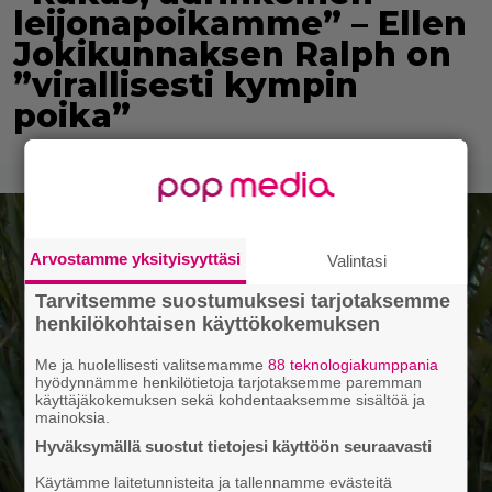
leijonapoikamme” – Ellen
Jokikunnaksen Ralph on
”virallisesti kympin
poika”
Arvostamme yksityisyyttäsi
Valintasi
Tarvitsemme suostumuksesi tarjotaksemme
henkilökohtaisen käyttökokemuksen
Me ja huolellisesti valitsemamme
88 teknologiakumppania
hyödynnämme henkilötietoja tarjotaksemme paremman
käyttäjäkokemuksen sekä kohdentaaksemme sisältöä ja
mainoksia.
Hyväksymällä suostut tietojesi käyttöön seuraavasti
Käytämme laitetunnisteita ja tallennamme evästeitä