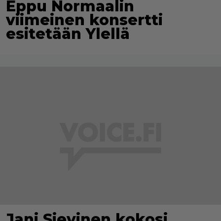
Eppu Normaalin
viimeinen konsertti
esitetään Ylellä
Jani Sievinen kokosi