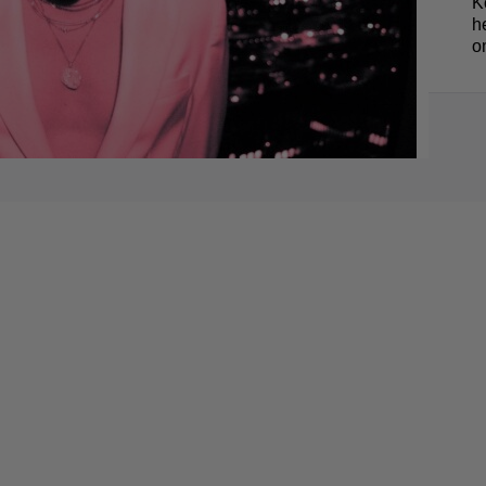
K
h
o