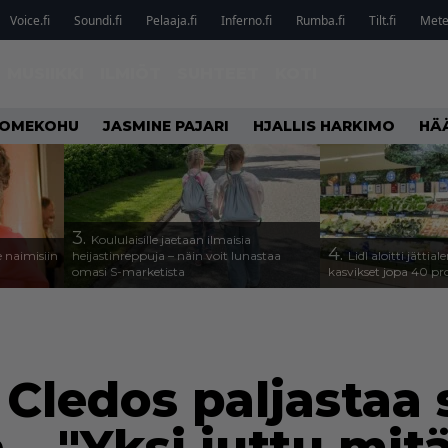
Voice.fi
Soundi.fi
Pelaaja.fi
Inferno.fi
Rumba.fi
Tilt.fi
Metel
MUSIIKKI
ILMIÖT
SUHTEET
KOTI
OMEKOHU
JASMINE PAJARI
HJALLIS HARKIMO
HÄ
3.
Koululaisille jaetaan ilmaisia
4.
 naimisiin
heijastinreppuja – näin voit lunastaa
Lidl aloitti jätti
omasi S-marketista
kasvikset jopa 40 pr
i Cledos paljastaa