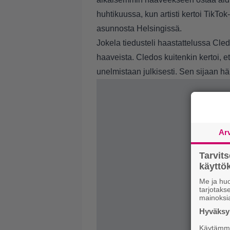
huhtikuussa, kun artisti kertoi TikTo
asunnosta Helsingissä.
Jokela tiedusteli haastattelussa Cle
haaveista. Cledos kuitenkin kertoi, e
unelmistaan julkisesti. Sen sijaan hä
Ar
Tarvit
käytt
Me ja huo
tarjotak
mainoksi
Hyväksym
Käytämme 