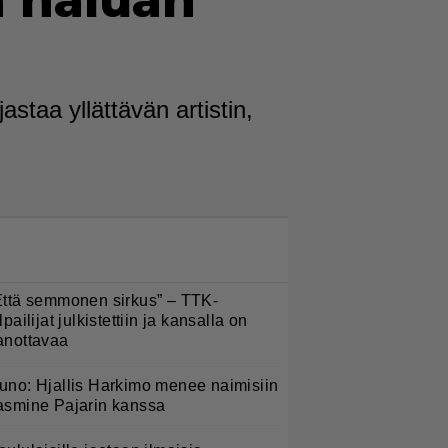
ä haluan
staa yllättävän artistin,
LUETUIMMAT NYT
Että semmonen sirkus” – TTK-
lpailijat julkistettiin ja kansalla on
anottavaa
uno: Hjallis Harkimo menee naimisiin
asmine Pajarin kanssa