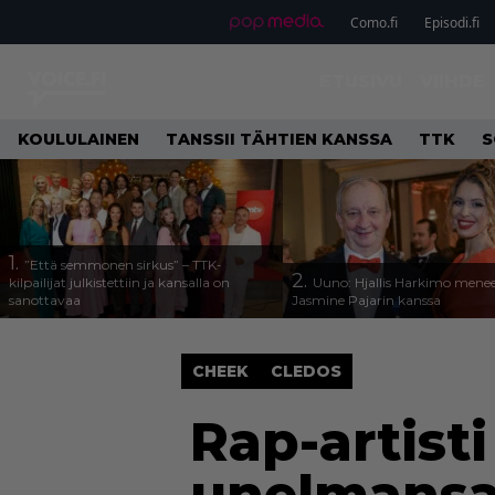
Como.fi
Episodi.fi
ETUSIVU
VIIHDE
KOULULAINEN
TANSSII TÄHTIEN KANSSA
TTK
S
1.
”Että semmonen sirkus” – TTK-
2.
kilpailijat julkistettiin ja kansalla on
Uuno: Hjallis Harkimo menee
sanottavaa
Jasmine Pajarin kanssa
CHEEK
CLEDOS
Rap-artist