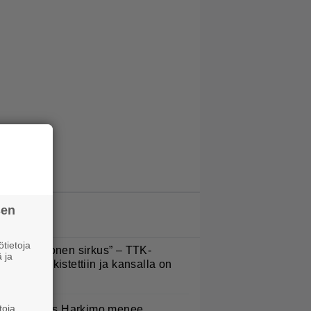
sen
LUETUIMMAT JUTUT
tietoja
Että semmonen sirkus” – TTK-
 ja
lpailijat julkistettiin ja kansalla on
anottavaa
toja
uno: Hjallis Harkimo menee