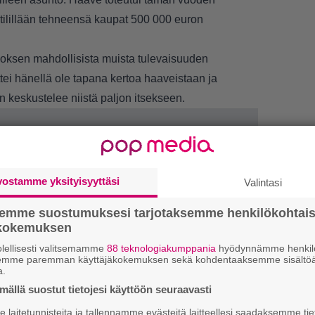
k-tilillään tehneensä kaupat 500 000 euron
doksen mahdollisista muista tulevaisuuden
ttei hänellä ole tapana kertoa haaveistaan ja
n keskustelee niistä paljon itsekseen.
vostamme yksityisyyttäsi
Valintasi
semme suostumuksesi tarjotaksemme henkilökohtai
ökokemuksen
lellisesti valitsemamme
88 teknologiakumppania
hyödynnämme henkilö
1.
”
semme paremman käyttäjäkokemuksen sekä kohdentaaksemme sisältöä
ki
a.
s
ällä suostut tietojesi käyttöön seuraavasti
laitetunnisteita ja tallennamme evästeitä laitteellesi saadaksemme tie
U