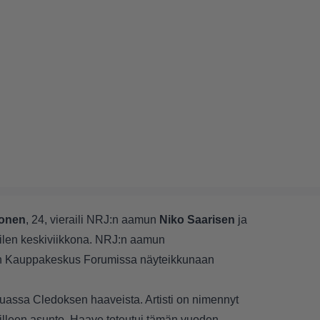
ponen
, 24, vieraili NRJ:n aamun
Niko Saarisen
ja
ilen keskiviikkona. NRJ:n aamun
jan Kauppakeskus Forumissa näyteikkunaan
uassa Cledoksen haaveista. Artisti on nimennyt
lleen asunto. Haave toteutui tämän vuoden