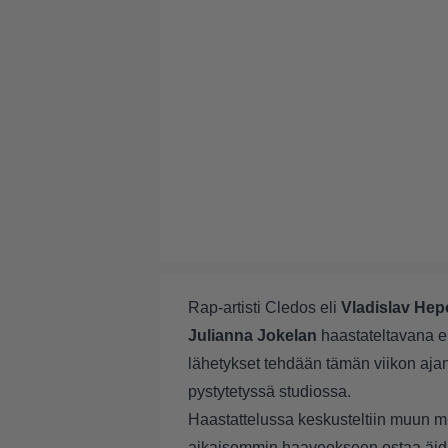
Rap-artisti Cledos eli
Vladislav He
Julianna Jokelan
haastateltavana e
lähetykset tehdään tämän viikon a
pystytetyssä studiossa.
Haastattelussa keskusteltiin muun m
aikaisemmin haaveekseen ostaa äidi