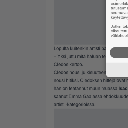
esimerkiks
tutustuma
seuraaval
käytettäv
Jotkin te
oikeutett
välilehdel
Lopulta kuitenkin artisti paljastaa jot
– Yksi juttu mitä haluan tehdä tänä 
Cledos kertoo.
Cledos nousi julkisuuteen vuonna 2
nousi hitiksi. Cledoksen hittejä ov
hän on featannut muun muassa
Isac
saanut Emma Gaalassa ehdokkuudet V
artisti -kategorioissa.