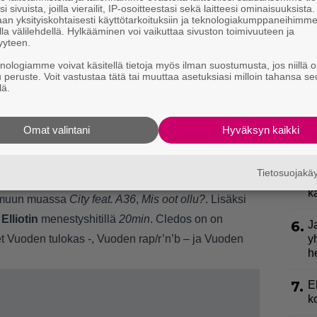
2.
i sivuista, joilla vierailit, IP-osoitteestasi sekä laitteesi ominaisuuksista
n
an yksityiskohtaisesti käyttötarkoituksiin ja teknologiakumppaneihimm
la välilehdellä. Hylkääminen voi vaikuttaa sivuston toimivuuteen ja
yyteen.
3.
K
h
knologiamme voivat käsitellä tietoja myös ilman suostumusta, jos niillä o
o
u peruste. Voit vastustaa tätä tai muuttaa asetuksiasi milloin tahansa se
lä.
4.
L
k
akin suurta tälle vuodelle.
Omat valintani
Hyväksyn kaikki
a
vuonna on mahdollisesti avata oma levy-yhtiö,
5.
S
Tietosuojak
l
017, kun hänen omakustanne depyyttisingle
Töis
k
at muun muassa
City feat. A36
,
Mis oot ollu?
. Lisäksi
 Elliotin
menestyshitillä
20min
. Cledos on on
6.
J
uoden tulokas -, Vuoden rap/r’n’b – ja Vuoden
y
h
7.
E
k