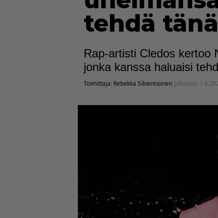
unelmansa 
tehdä tän
Rap-artisti Cledos kertoo 
jonka kanssa haluaisi tehdä
Toimittaja:
Rebekka Silvennoinen
Julkaistu:
1.6.20