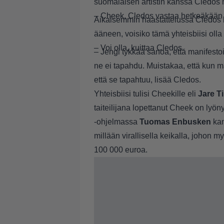
suomalaisen artistin kanssa Cledos h
– Cheek, Cledos vastaa hetkeäkään 
Aikaisemmin haastattelussa Cledos k
ääneen, voisiko tämä yhteisbiisi olla
– Voi olla, kuittaa Cledos.
– Jengi tykkää sanoa, että manifestoi
ne ei tapahdu. Muistakaa, että kun ma
että se tapahtuu, lisää Cledos.
Yhteisbiisi tulisi Cheekille eli
Jare Ti
taiteilijana lopettanut Cheek on lyö
-ohjelmassa
Tuomas Enbusken
kan
millään virallisella keikalla, johon 
100 000 euroa.