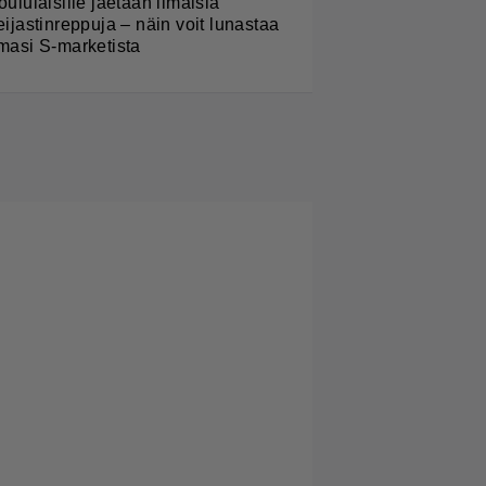
oululaisille jaetaan ilmaisia
eijastinreppuja – näin voit lunastaa
masi S-marketista