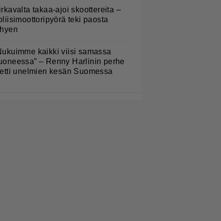
irkavalta takaa-ajoi skoottereita –
oliisimoottoripyörä teki paosta
yhyen
Nukuimme kaikki viisi samassa
uoneessa” – Renny Harlinin perhe
ietti unelmien kesän Suomessa