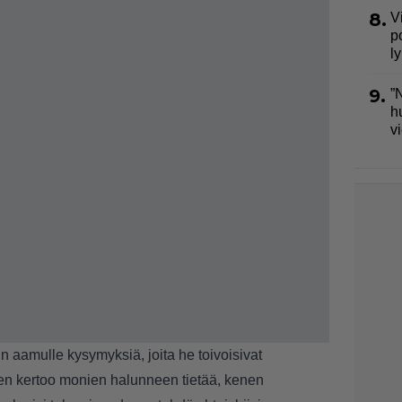
8.
V
p
l
9.
”
h
v
:n aamulle kysymyksiä, joita he toivoisivat
en kertoo monien halunneen tietää, kenen