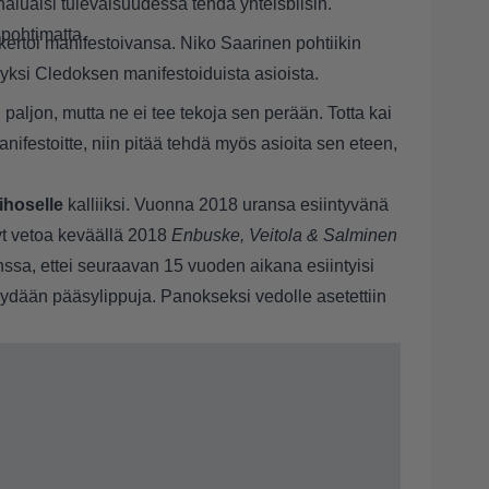
aluaisi tulevaisuudessa tehdä yhteisbiisin.
pohtimatta.
ertoi manifestoivansa. Niko Saarinen pohtiikin
 yksi Cledoksen manifestoiduista asioista.
 paljon, mutta ne ei tee tekoja sen perään. Totta kai
nifestoitte, niin pitää tehdä myös asioita sen eteen,
ihoselle
kalliiksi. Vuonna 2018 uransa esiintyvänä
nyt vetoa keväällä 2018
Enbuske, Veitola & Salminen
ssa, ettei seuraavan 15 vuoden aikana esiintyisi
myydään pääsylippuja. Panokseksi vedolle asetettiin