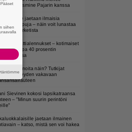
. Pääset
aimisiin Jasmine Pajarin kanssa
e
oululaisille jaetaan ilmaisia
eijastinreppuja – näin voit lunastaa
n siihen
masi S-marketista
uraavalla
idl aloitti jättialennukset – kotimaiset
asvikset jopa 40 prosentin
lennuksessa
yötkö perunoita näin? Tutkijat
äytäntömme
öysivät yhteyden vakavaan
ansansairauteen
ani Sievinen kokosi lapsikatraansa
hteen – ”Minun suurin perintöni
eille”
kaluokkalaisille jaetaan ilmainen
otiavain – katso, mistä sen voi hakea