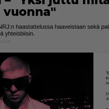
– "Yksi juttu mit
ä vuonna"
NRJ:n haastattelussa haaveistaan sekä palja
 yhteisbiisin.
23 17:15
”
ki
s
U
J